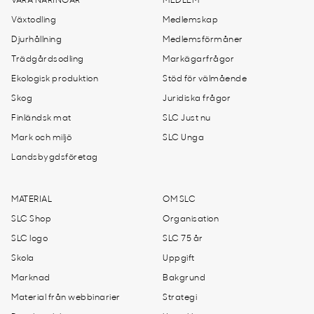
VÅRA NÄRINGAR
MEDLEM
Växtodling
Medlemskap
Djurhållning
Medlemsförmåner
Trädgårdsodling
Markägarfrågor
Ekologisk produktion
Stöd för välmående
Skog
Juridiska frågor
Finländsk mat
SLC Just nu
Mark och miljö
SLC Unga
Landsbygdsföretag
MATERIAL
OM SLC
SLC Shop
Organisation
SLC logo
SLC 75 år
Skola
Uppgift
Marknad
Bakgrund
Material från webbinarier
Strategi