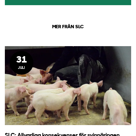
MER FRÅN SLC
31
JULI
SLC: Allvarliga konsekvenser för svinnäringen