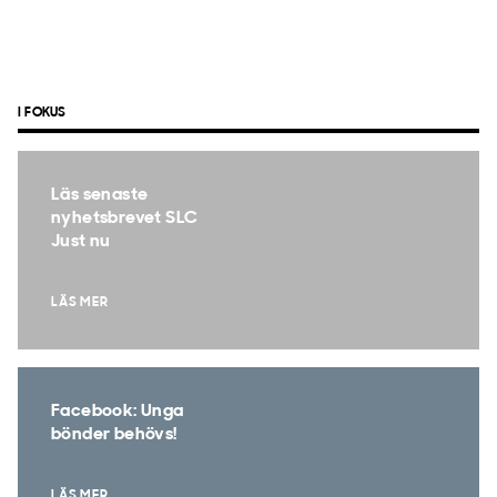
I FOKUS
Läs senaste
nyhetsbrevet SLC
Just nu
LÄS MER
Facebook: Unga
bönder behövs!
LÄS MER