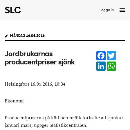
Logga in
MÅNDAG 16.05.2016
Facebook
Twitter
Jordbrukarnas
producentpriser sjönk
LinkedIn
Whats
Helsingfors 16.05.2016, 10:34
Ekonomi
Producentpriserna på kött och mjölk fortsatte att sjunka i
januari-mars, uppger Statistikcentralen.