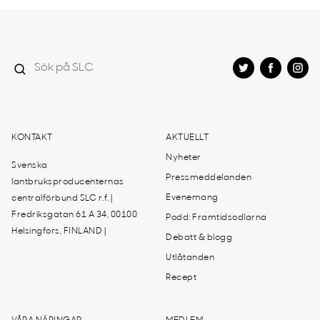
KONTAKT
AKTUELLT
Nyheter
Svenska
Pressmeddelanden
lantbruksproducenternas
Evenemang
centralförbund SLC r.f. |
Fredriksgatan 61 A 34, 00100
Podd: Framtidsodlarna
Helsingfors, FINLAND |
Debatt & blogg
Utlåtanden
Recept