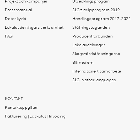
Projekt och kampanjer
Utvecklingsprogam
Pressmaterial
SLC:s miljöprogram 2019
Dataskydd
Handlingsprogram 2017-2022
Lokalavdelningars verksamhet
Ställningstaganden
FAQ
Producentförbunden
Lokalavdelningar
Skogsvårdsföreningarna
Bli medlem
Internationellt samarbete
SLC in other languages
KONTAKT
Kontaktuppgifter
Fakturering | Laskutus | Invoicing