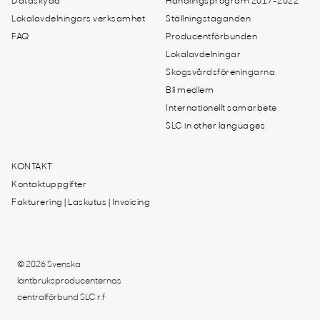
Dataskydd
Handlingsprogram 2017-2022
Lokalavdelningars verksamhet
Ställningstaganden
FAQ
Producentförbunden
Lokalavdelningar
Skogsvårdsföreningarna
Bli medlem
Internationellt samarbete
SLC in other languages
KONTAKT
Kontaktuppgifter
Fakturering | Laskutus | Invoicing
© 2026 Svenska
lantbruksproducenternas
centralförbund SLC r.f