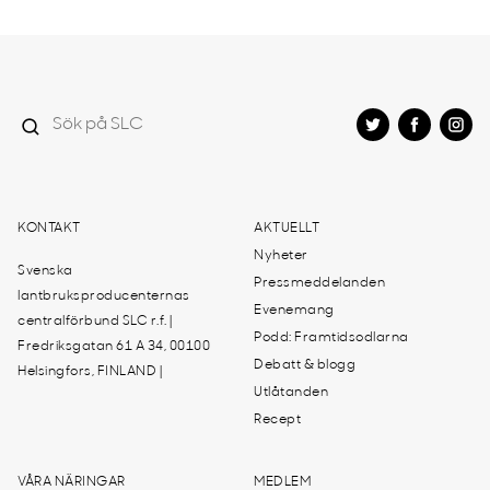
KONTAKT
AKTUELLT
Nyheter
Svenska
Pressmeddelanden
lantbruksproducenternas
Evenemang
centralförbund SLC r.f. |
Podd: Framtidsodlarna
Fredriksgatan 61 A 34, 00100
Debatt & blogg
Helsingfors, FINLAND |
Utlåtanden
Recept
VÅRA NÄRINGAR
MEDLEM