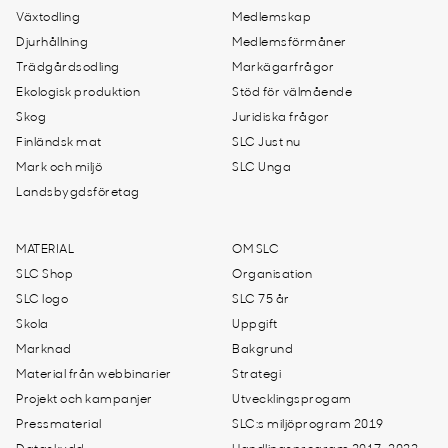
Växtodling
Medlemskap
Djurhållning
Medlemsförmåner
Trädgårdsodling
Markägarfrågor
Ekologisk produktion
Stöd för välmående
Skog
Juridiska frågor
Finländsk mat
SLC Just nu
Mark och miljö
SLC Unga
Landsbygdsföretag
MATERIAL
OM SLC
SLC Shop
Organisation
SLC logo
SLC 75 år
Skola
Uppgift
Marknad
Bakgrund
Material från webbinarier
Strategi
Projekt och kampanjer
Utvecklingsprogam
Pressmaterial
SLC:s miljöprogram 2019