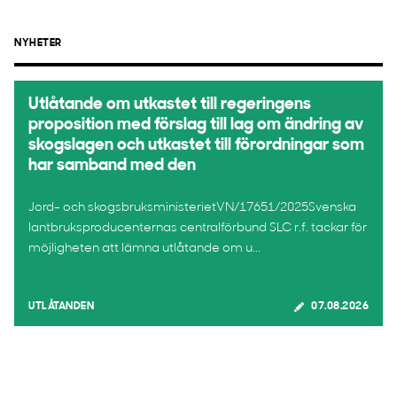
NYHETER
Utlåtande om utkastet till regeringens
proposition med förslag till lag om ändring av
skogslagen och utkastet till förordningar som
har samband med den
Jord- och skogsbruksministerietVN/17651/2025Svenska
lantbruksproducenternas centralförbund SLC r.f. tackar för
möjligheten att lämna utlåtande om u...
UTLÅTANDEN
07.08.2026