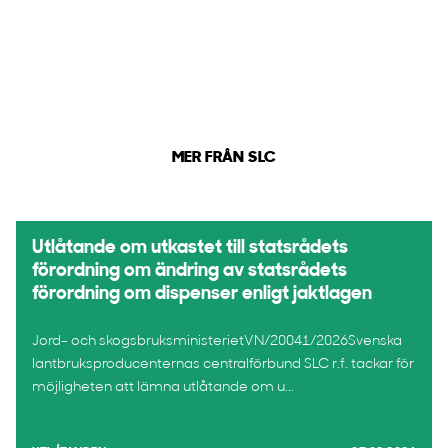
MER FRÅN SLC
Utlåtande om utkastet till statsrådets
förordning om ändring av statsrådets
förordning om dispenser enligt jaktlagen
Jord- och skogsbruksministerietVN/20041/2026Svenska
lantbruksproducenternas centralförbund SLC r.f. tackar för
möjligheten att lämna utlåtande om u...