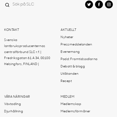
KONTAKT
AKTUELLT
Nyheter
Svenska
Pressmeddelanden
lantbruksproducenternas
Evenemang
centralförbund SLC r.f. |
Fredriksgatan 61 A 34, 00100
Podd: Framtidsodlarna
Helsingfors, FINLAND |
Debatt & blogg
Utlåtanden
Recept
VÅRA NÄRINGAR
MEDLEM
Växtodling
Medlemskap
Djurhållning
Medlemsförmåner