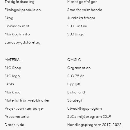
Trädgårdsodling
Markägarfrågor
Ekologisk produktion
Stöd för välmående
Skog
Juridiska frågor
Finländsk mat
SLC Just nu
Mark och miljö
SLC Unga
Landsbygdsföretag
MATERIAL
OM SLC
SLC Shop
Organisation
SLC logo
SLC 75 år
Skola
Uppgift
Marknad
Bakgrund
Material från webbinarier
Strategi
Projekt och kampanjer
Utvecklingsprogam
Pressmaterial
SLC:s miljöprogram 2019
Dataskydd
Handlingsprogram 2017-2022