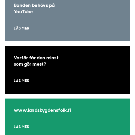
Bonden behövs på
YouTube
LÄS MER
Varför får den minst
som gör mest?
LÄS MER
www.landsbygdensfolk.fi
LÄS MER