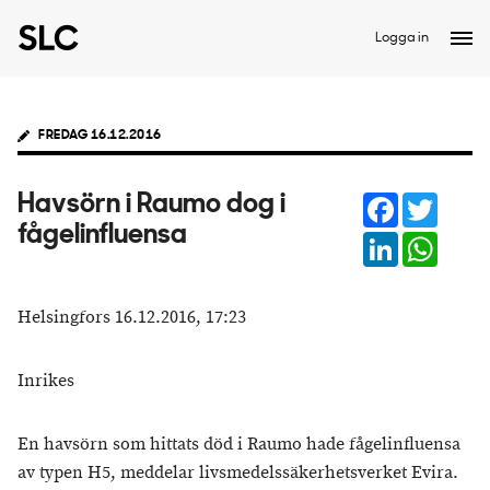
Logga in
FREDAG 16.12.2016
Facebook
Twitter
Havsörn i Raumo dog i
fågelinfluensa
LinkedIn
Whats
Helsingfors 16.12.2016, 17:23
Inrikes
En havsörn som hittats död i Raumo hade fågelinfluensa
av typen H5, meddelar livsmedelssäkerhetsverket Evira.