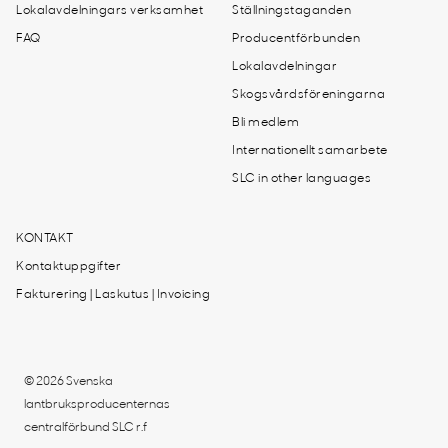
Lokalavdelningars verksamhet
Ställningstaganden
FAQ
Producentförbunden
Lokalavdelningar
Skogsvårdsföreningarna
Bli medlem
Internationellt samarbete
SLC in other languages
KONTAKT
Kontaktuppgifter
Fakturering | Laskutus | Invoicing
© 2026 Svenska
lantbruksproducenternas
centralförbund SLC r.f