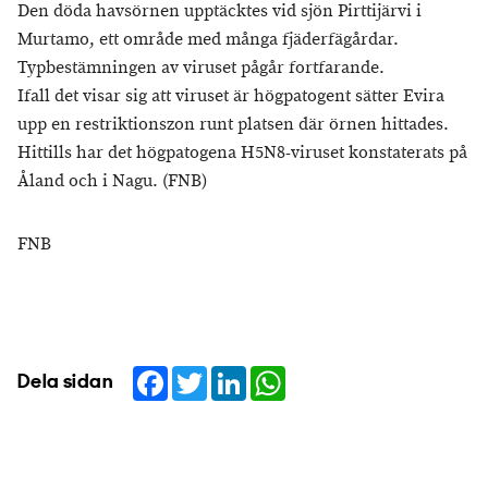
Den döda havsörnen upptäcktes vid sjön Pirttijärvi i
Murtamo, ett område med många fjäderfägårdar.
Typbestämningen av viruset pågår fortfarande.
Ifall det visar sig att viruset är högpatogent sätter Evira
upp en restriktionszon runt platsen där örnen hittades.
Hittills har det högpatogena H5N8-viruset konstaterats på
Åland och i Nagu. (FNB)
FNB
Facebook
Twitter
LinkedIn
WhatsApp
Dela sidan