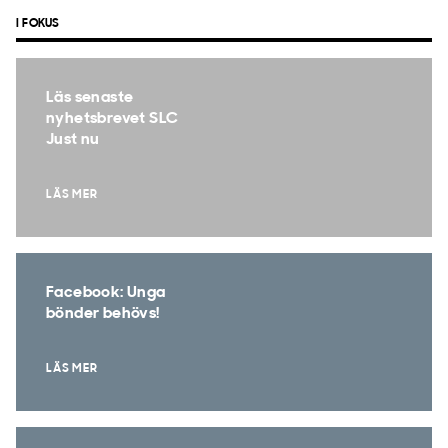
I FOKUS
Läs senaste
nyhetsbrevet SLC
Just nu
LÄS MER
Facebook: Unga
bönder behövs!
LÄS MER