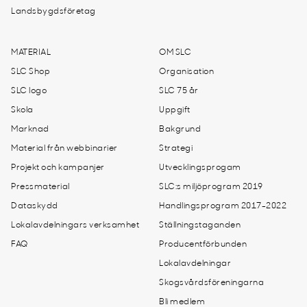
Landsbygdsföretag
MATERIAL
OM SLC
SLC Shop
Organisation
SLC logo
SLC 75 år
Skola
Uppgift
Marknad
Bakgrund
Material från webbinarier
Strategi
Projekt och kampanjer
Utvecklingsprogam
Pressmaterial
SLC:s miljöprogram 2019
Dataskydd
Handlingsprogram 2017-2022
Lokalavdelningars verksamhet
Ställningstaganden
FAQ
Producentförbunden
Lokalavdelningar
Skogsvårdsföreningarna
Bli medlem