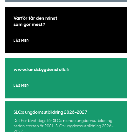
Varför får den minst
som gör mest?
LÄS MER
www.landsbygdensfolk.fi
LÄS MER
SLC:s ungdomsutbildning 2026–2027
Det har blivit dags för SLC:s nionde ungdomsutbildning
sedan starten år 2001. SLC:s ungdomsutbildning 2026–
2027...