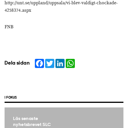
http://unt.se/uppland/uppsala/vi-blev-valdigt-chockade-
4258374.aspx
FNB
Facebook
Twitter
LinkedIn
WhatsApp
Dela sidan
I FOKUS
Läs senaste
nyhetsbrevet SLC