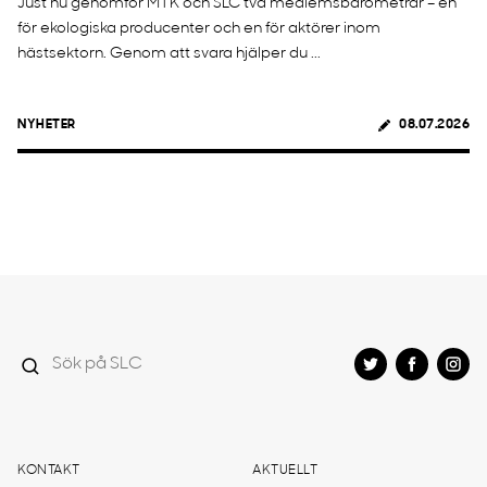
Just nu genomför MTK och SLC två medlemsbarometrar – en
för ekologiska producenter och en för aktörer inom
hästsektorn. Genom att svara hjälper du ...
NYHETER
08.07.2026
KONTAKT
AKTUELLT