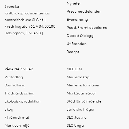
Nyheter
Svenska
Pressmeddelanden
lantbruksproducenternas
Evenemang
centralförbund SLC r.f. |
Fredriksgatan 61 A 34, 00100
Podd: Framtidsodlarna
Helsingfors, FINLAND |
Debatt & blogg
Utlåtanden
Recept
VÅRA NÄRINGAR
MEDLEM
Växtodling
Medlemskap
Djurhållning
Medlemsförmåner
Trädgårdsodling
Markägarfrågor
Ekologisk produktion
Stöd för välmående
Skog
Juridiska frågor
Finländsk mat
SLC Just nu
Mark och miljö
SLC Unga