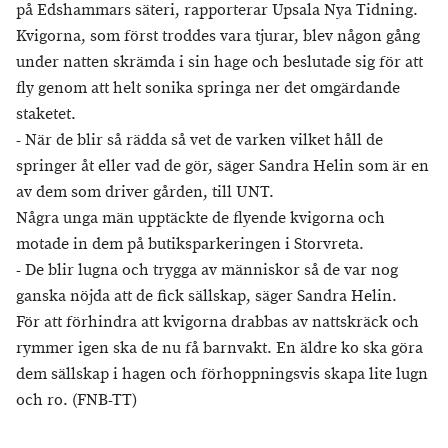
på Edshammars säteri, rapporterar Upsala Nya Tidning.
Kvigorna, som först troddes vara tjurar, blev någon gång
under natten skrämda i sin hage och beslutade sig för att
fly genom att helt sonika springa ner det omgärdande
staketet.
- När de blir så rädda så vet de varken vilket håll de
springer åt eller vad de gör, säger Sandra Helin som är en
av dem som driver gården, till UNT.
Några unga män upptäckte de flyende kvigorna och
motade in dem på butiksparkeringen i Storvreta.
- De blir lugna och trygga av människor så de var nog
ganska nöjda att de fick sällskap, säger Sandra Helin.
För att förhindra att kvigorna drabbas av nattskräck och
rymmer igen ska de nu få barnvakt. En äldre ko ska göra
dem sällskap i hagen och förhoppningsvis skapa lite lugn
och ro. (FNB-TT)