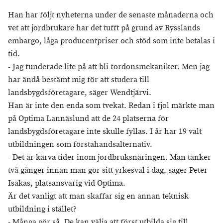
Han har följt nyheterna under de senaste månaderna och
vet att jordbrukare har det tufft på grund av Rysslands
embargo, låga producentpriser och stöd som inte betalas i
tid.
- Jag funderade lite på att bli fordonsmekaniker. Men jag
har ändå bestämt mig för att studera till
landsbygdsföretagare, säger Wendtjärvi.
Han är inte den enda som tvekat. Redan i fjol märkte man
på Optima Lannäslund att de 24 platserna för
landsbygdsföretagare inte skulle fyllas. I år har 19 valt
utbildningen som förstahandsalternativ.
- Det är kärva tider inom jordbruksnäringen. Man tänker
två gånger innan man gör sitt yrkesval i dag, säger Peter
Isakas, platsansvarig vid Optima.
Är det vanligt att man skaffar sig en annan teknisk
utbildning i stället?
- Många gör så. De kan välja att först utbilda sig till