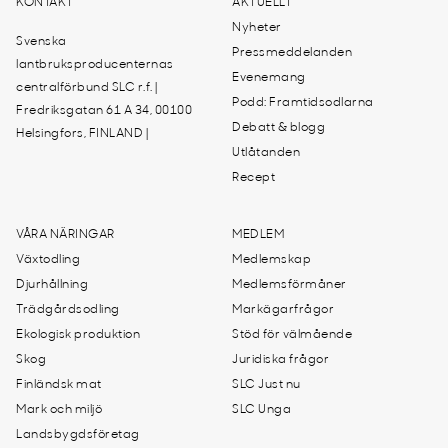
KONTAKT
AKTUELLT
Nyheter
Svenska
Pressmeddelanden
lantbruksproducenternas
Evenemang
centralförbund SLC r.f. |
Podd: Framtidsodlarna
Fredriksgatan 61 A 34, 00100
Debatt & blogg
Helsingfors, FINLAND |
Utlåtanden
Recept
VÅRA NÄRINGAR
MEDLEM
Växtodling
Medlemskap
Djurhållning
Medlemsförmåner
Trädgårdsodling
Markägarfrågor
Ekologisk produktion
Stöd för välmående
Skog
Juridiska frågor
Finländsk mat
SLC Just nu
Mark och miljö
SLC Unga
Landsbygdsföretag