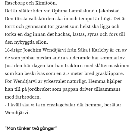
Raseborg och Kimitoön.
Det är slåttertider vid Optima Lannäslund i Jakobstad.
Den första vallskörden ska in och tempot är högt. Det är
torrt och gynnsamt för gräset som helst ska ligga och
torka en dag innan det hackas, lastas, syras och förs till
den nybyggda silon.
16-årige Joachim Wendtjärvi från Såka i Karleby är en av
de som jobbar medan andra studerande har sommarlov.
Just den här dagen kör han traktorn med slåttermaskinen
som kan beskrivas som en 3,7 meter bred gräsklippare.
För Wendtjärvi är yrkesvalet naturligt. Hemma hjälper
han till på jordbruket som pappan driver tillsammans
med farbrodern.
- I kväll ska vi ta in ensilagebalar där hemma, berättar
Wendtjärvi.
”Man tänker två gånger”