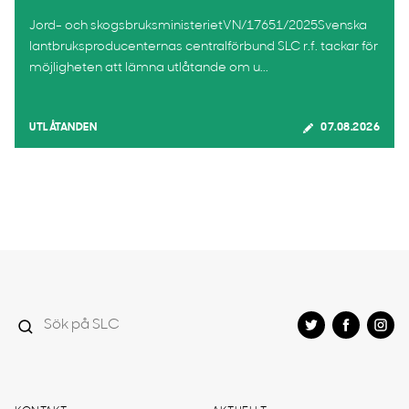
Jord- och skogsbruksministerietVN/17651/2025Svenska
lantbruksproducenternas centralförbund SLC r.f. tackar för
möjligheten att lämna utlåtande om u...
UTLÅTANDEN
07.08.2026