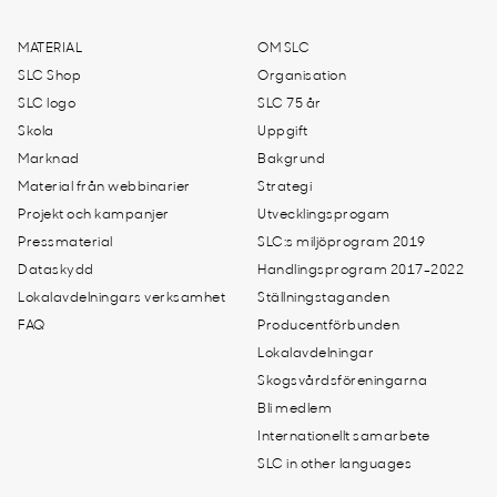
MATERIAL
OM SLC
SLC Shop
Organisation
SLC logo
SLC 75 år
Skola
Uppgift
Marknad
Bakgrund
Material från webbinarier
Strategi
Projekt och kampanjer
Utvecklingsprogam
Pressmaterial
SLC:s miljöprogram 2019
Dataskydd
Handlingsprogram 2017-2022
Lokalavdelningars verksamhet
Ställningstaganden
FAQ
Producentförbunden
Lokalavdelningar
Skogsvårdsföreningarna
Bli medlem
Internationellt samarbete
SLC in other languages