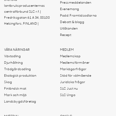
Svenska
Pressmeddelanden
lantbruksproducenternas
Evenemang
centralförbund SLC r.f. |
Podd: Framtidsodlarna
Fredriksgatan 61 A 34, 00100
Debatt & blogg
Helsingfors, FINLAND |
Utlåtanden
Recept
VÅRA NÄRINGAR
MEDLEM
Växtodling
Medlemskap
Djurhållning
Medlemsförmåner
Trädgårdsodling
Markägarfrågor
Ekologisk produktion
Stöd för välmående
Skog
Juridiska frågor
Finländsk mat
SLC Just nu
Mark och miljö
SLC Unga
Landsbygdsföretag