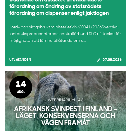
Utlåtande om utkastet till statsrådets
förordning om ändring av statsrådets
förordning om dispenser enligt jaktlagen
Jord- och skogsbruksministerietVN/20041/2026Svenska
lantbruksproducenternas centralförbund SLC r.f. tackar för
möjligheten att lämna utlåtande om u...
UTLÅTANDEN
07.08.2026
14
AUG.