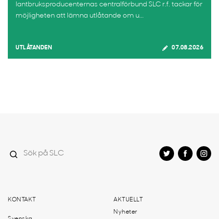
lantbruksproducenternas centralförbund SLC r.f. tackar för
möjligheten att lämna utlåtande om u...
UTLÅTANDEN
07.08.2026
KONTAKT
AKTUELLT
Nyheter