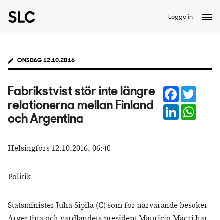
Logga in
ONSDAG 12.10.2016
Facebook
Twitter
Fabrikstvist stör inte längre
relationerna mellan Finland
LinkedIn
Whats
och Argentina
Helsingfors 12.10.2016, 06:40
Politik
Statsminister Juha Sipilä (C) som för närvarande besöker
Argentina och värdlandets president Mauricio Macri har