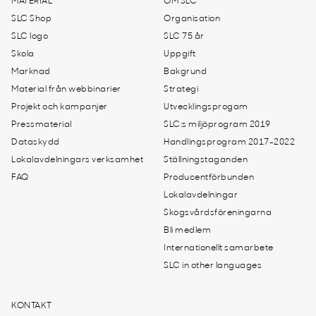
MATERIAL
OM SLC
SLC Shop
Organisation
SLC logo
SLC 75 år
Skola
Uppgift
Marknad
Bakgrund
Material från webbinarier
Strategi
Projekt och kampanjer
Utvecklingsprogam
Pressmaterial
SLC:s miljöprogram 2019
Dataskydd
Handlingsprogram 2017-2022
Lokalavdelningars verksamhet
Ställningstaganden
FAQ
Producentförbunden
Lokalavdelningar
Skogsvårdsföreningarna
Bli medlem
Internationellt samarbete
SLC in other languages
KONTAKT