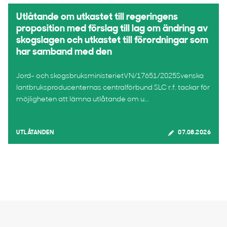
Utlåtande om utkastet till regeringens
proposition med förslag till lag om ändring av
skogslagen och utkastet till förordningar som
har samband med den
Jord- och skogsbruksministerietVN/17651/2025Svenska
lantbruksproducenternas centralförbund SLC r.f. tackar för
möjligheten att lämna utlåtande om u...
UTLÅTANDEN
07.08.2026