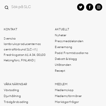
KONTAKT
AKTUELLT
Nyheter
Svenska
Pressmeddelanden
lantbruksproducenternas
Evenemang
centralförbund SLC r.f. |
Podd: Framtidsodlarna
Fredriksgatan 61 A 34, 00100
Debatt & blogg
Helsingfors, FINLAND |
Utlåtanden
Recept
VÅRA NÄRINGAR
MEDLEM
Växtodling
Medlemskap
Djurhållning
Medlemsförmåner
Trädgårdsodling
Markägarfrågor