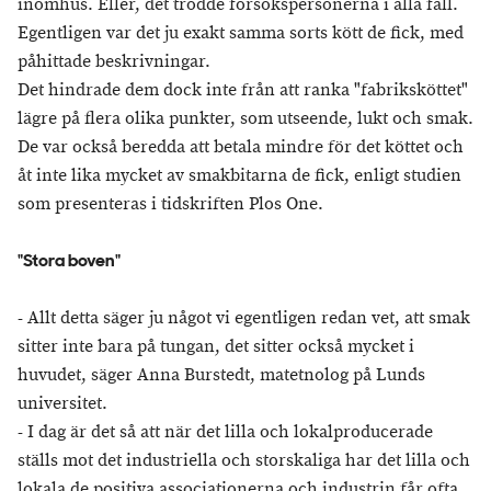
inomhus. Eller, det trodde försökspersonerna i alla fall.
Egentligen var det ju exakt samma sorts kött de fick, med
påhittade beskrivningar.
Det hindrade dem dock inte från att ranka "fabriksköttet"
lägre på flera olika punkter, som utseende, lukt och smak.
De var också beredda att betala mindre för det köttet och
åt inte lika mycket av smakbitarna de fick, enligt studien
som presenteras i tidskriften Plos One.
"Stora boven"
- Allt detta säger ju något vi egentligen redan vet, att smak
sitter inte bara på tungan, det sitter också mycket i
huvudet, säger Anna Burstedt, matetnolog på Lunds
universitet.
- I dag är det så att när det lilla och lokalproducerade
ställs mot det industriella och storskaliga har det lilla och
lokala de positiva associationerna och industrin får ofta