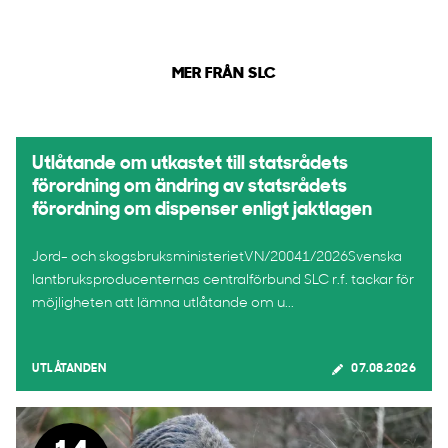
MER FRÅN SLC
Utlåtande om utkastet till statsrådets
förordning om ändring av statsrådets
förordning om dispenser enligt jaktlagen
Jord- och skogsbruksministerietVN/20041/2026Svenska
lantbruksproducenternas centralförbund SLC r.f. tackar för
möjligheten att lämna utlåtande om u...
UTLÅTANDEN
07.08.2026