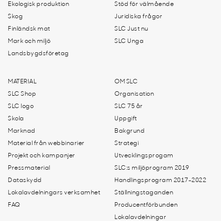
Ekologisk produktion
Stöd för välmående
Skog
Juridiska frågor
Finländsk mat
SLC Just nu
Mark och miljö
SLC Unga
Landsbygdsföretag
MATERIAL
OM SLC
SLC Shop
Organisation
SLC logo
SLC 75 år
Skola
Uppgift
Marknad
Bakgrund
Material från webbinarier
Strategi
Projekt och kampanjer
Utvecklingsprogam
Pressmaterial
SLC:s miljöprogram 2019
Dataskydd
Handlingsprogram 2017-2022
Lokalavdelningars verksamhet
Ställningstaganden
FAQ
Producentförbunden
Lokalavdelningar