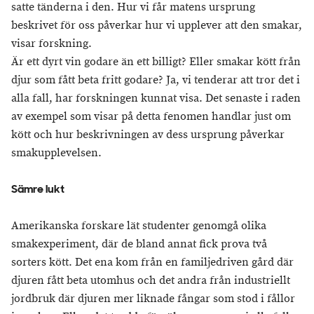
satte tänderna i den. Hur vi får matens ursprung
beskrivet för oss påverkar hur vi upplever att den smakar,
visar forskning.
Är ett dyrt vin godare än ett billigt? Eller smakar kött från
djur som fått beta fritt godare? Ja, vi tenderar att tror det i
alla fall, har forskningen kunnat visa. Det senaste i raden
av exempel som visar på detta fenomen handlar just om
kött och hur beskrivningen av dess ursprung påverkar
smakupplevelsen.
Sämre lukt
Amerikanska forskare lät studenter genomgå olika
smakexperiment, där de bland annat fick prova två
sorters kött. Det ena kom från en familjedriven gård där
djuren fått beta utomhus och det andra från industriellt
jordbruk där djuren mer liknade fångar som stod i fållor