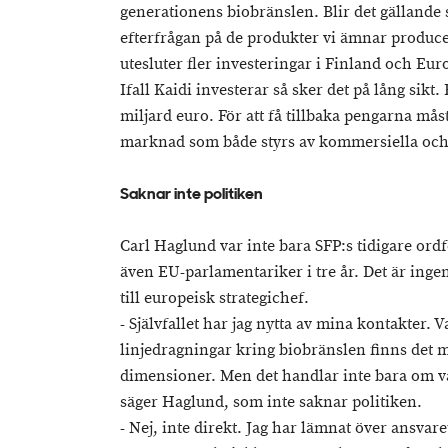
generationens biobränslen. Blir det gällande 
efterfrågan på de produkter vi ämnar produc
utesluter fler investeringar i Finland och Eur
Ifall Kaidi investerar så sker det på lång sikt
miljard euro. För att få tillbaka pengarna måst
marknad som både styrs av kommersiella och p
Saknar inte politiken
Carl Haglund var inte bara SFP:s tidigare or
även EU-parlamentariker i tre år. Det är ing
till europeisk strategichef.
- Självfallet har jag nytta av mina kontakter
linjedragningar kring biobränslen finns det m
dimensioner. Men det handlar inte bara om vå
säger Haglund, som inte saknar politiken.
- Nej, inte direkt. Jag har lämnat över ansva