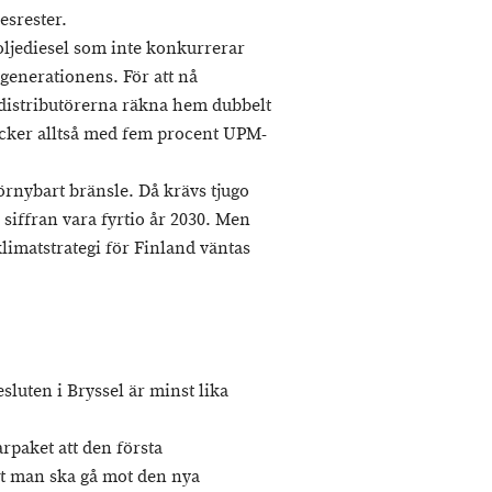
esrester.
ljediesel som inte konkurrerar
generationens. För att nå
distributörerna räkna hem dubbelt
räcker alltså med fem procent UPM-
örnybart bränsle. Då krävs tjugo
siffran vara fyrtio år 2030. Men
limatstrategi för Finland väntas
luten i Bryssel är minst lika
paket att den första
tt man ska gå mot den nya