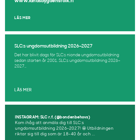
www.landsbygdensfolk.fi
LÄS MER
SLC:s ungdomsutbildning 2026–2027
Det har blivit dags för SLC:s nionde ungdomsutbildning
sedan starten år 2001. SLC:s ungdomsutbildning 2026–
2027...
LÄS MER
INSTAGRAM: SLC r.f. (@bondenbehovs)
Kom ihåg att anmäla dig till SLC:s
ungdomsutbildning 2026-2027! 🤩 Utbildningen
riktar sig till dig som är 18–40 år och ...