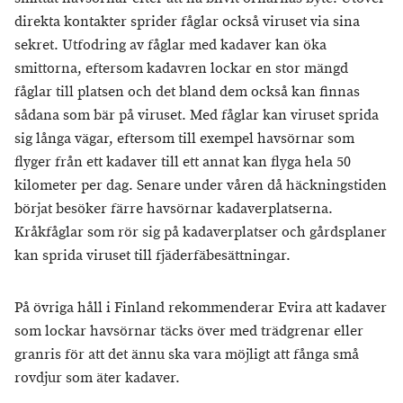
direkta kontakter sprider fåglar också viruset via sina
sekret. Utfodring av fåglar med kadaver kan öka
smittorna, eftersom kadavren lockar en stor mängd
fåglar till platsen och det bland dem också kan finnas
sådana som bär på viruset. Med fåglar kan viruset sprida
sig långa vägar, eftersom till exempel havsörnar som
flyger från ett kadaver till ett annat kan flyga hela 50
kilometer per dag. Senare under våren då häckningstiden
börjat besöker färre havsörnar kadaverplatserna.
Kråkfåglar som rör sig på kadaverplatser och gårdsplaner
kan sprida viruset till fjäderfäbesättningar.
På övriga håll i Finland rekommenderar Evira att kadaver
som lockar havsörnar täcks över med trädgrenar eller
granris för att det ännu ska vara möjligt att fånga små
rovdjur som äter kadaver.