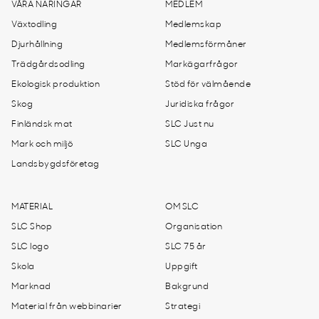
VÅRA NÄRINGAR
MEDLEM
Växtodling
Medlemskap
Djurhållning
Medlemsförmåner
Trädgårdsodling
Markägarfrågor
Ekologisk produktion
Stöd för välmående
Skog
Juridiska frågor
Finländsk mat
SLC Just nu
Mark och miljö
SLC Unga
Landsbygdsföretag
MATERIAL
OM SLC
SLC Shop
Organisation
SLC logo
SLC 75 år
Skola
Uppgift
Marknad
Bakgrund
Material från webbinarier
Strategi