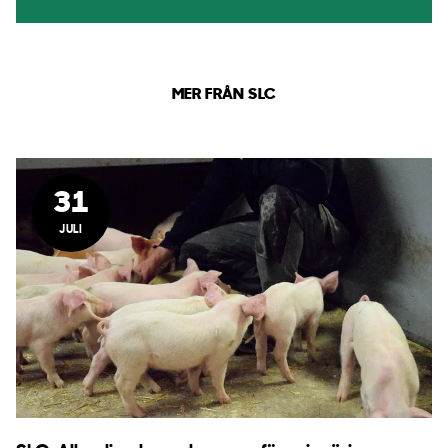
MER FRÅN SLC
31
JULI