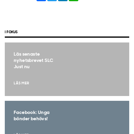
I FOKUS
Läs senaste
nyhetsbrevet SLC
Just nu
LÄS MER
Facebook: Unga
bönder behövs!