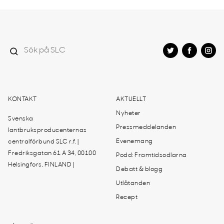
KONTAKT
AKTUELLT
Nyheter
Svenska
Pressmeddelanden
lantbruksproducenternas
Evenemang
centralförbund SLC r.f. |
Fredriksgatan 61 A 34, 00100
Podd: Framtidsodlarna
Helsingfors, FINLAND |
Debatt & blogg
Utlåtanden
Recept