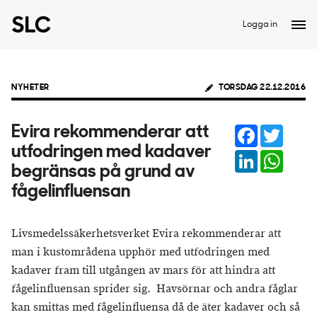
Logga in
NYHETER
TORSDAG 22.12.2016
Facebook
Twitter
Evira rekommenderar att
utfodringen med kadaver
LinkedIn
Whats
begränsas på grund av
fågelinfluensan
Livsmedelssäkerhetsverket Evira rekommenderar att
man i kustområdena upphör med utfodringen med
kadaver fram till utgången av mars för att hindra att
fågelinfluensan sprider sig. Havsörnar och andra fåglar
kan smittas med fågelinfluensa då de äter kadaver och så