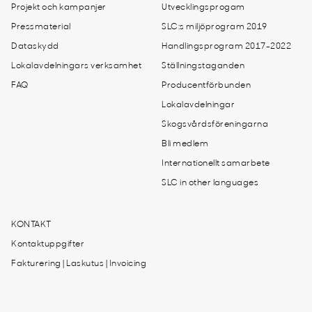
Projekt och kampanjer
Utvecklingsprogam
Pressmaterial
SLC:s miljöprogram 2019
Dataskydd
Handlingsprogram 2017-2022
Lokalavdelningars verksamhet
Ställningstaganden
FAQ
Producentförbunden
Lokalavdelningar
Skogsvårdsföreningarna
Bli medlem
Internationellt samarbete
SLC in other languages
KONTAKT
Kontaktuppgifter
Fakturering | Laskutus | Invoicing