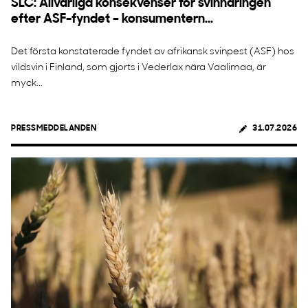
SLC: Allvarliga konsekvenser för svinnäringen
efter ASF-fyndet – konsumentern...
Det första konstaterade fyndet av afrikansk svinpest (ASF) hos
vildsvin i Finland, som gjorts i Vederlax nära Vaalimaa, är
myck...
PRESSMEDDELANDEN
31.07.2026