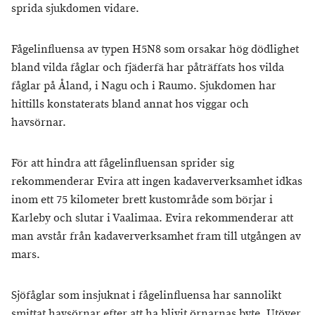
sprida sjukdomen vidare.
Fågelinfluensa av typen H5N8 som orsakar hög dödlighet
bland vilda fåglar och fjäderfä har påträffats hos vilda
fåglar på Åland, i Nagu och i Raumo. Sjukdomen har
hittills konstaterats bland annat hos viggar och
havsörnar.
För att hindra att fågelinfluensan sprider sig
rekommenderar Evira att ingen kadaververksamhet idkas
inom ett 75 kilometer brett kustområde som börjar i
Karleby och slutar i Vaalimaa. Evira rekommenderar att
man avstår från kadaververksamhet fram till utgången av
mars.
Sjöfåglar som insjuknat i fågelinfluensa har sannolikt
smittat havsörnar efter att ha blivit örnarnas byte. Utöver