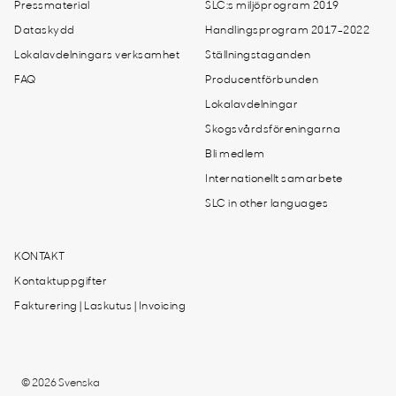
Pressmaterial
SLC:s miljöprogram 2019
Dataskydd
Handlingsprogram 2017-2022
Lokalavdelningars verksamhet
Ställningstaganden
FAQ
Producentförbunden
Lokalavdelningar
Skogsvårdsföreningarna
Bli medlem
Internationellt samarbete
SLC in other languages
KONTAKT
Kontaktuppgifter
Fakturering | Laskutus | Invoicing
© 2026 Svenska