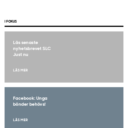
I FOKUS
Läs senaste
nyhetsbrevet SLC
Just nu
LÄS MER
Facebook: Unga
bönder behövs!
LÄS MER