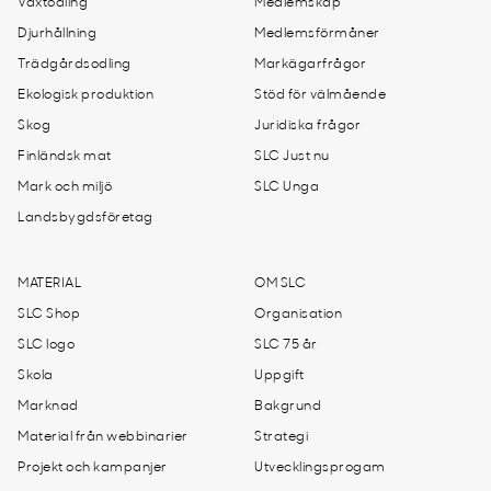
Växtodling
Medlemskap
Djurhållning
Medlemsförmåner
Trädgårdsodling
Markägarfrågor
Ekologisk produktion
Stöd för välmående
Skog
Juridiska frågor
Finländsk mat
SLC Just nu
Mark och miljö
SLC Unga
Landsbygdsföretag
MATERIAL
OM SLC
SLC Shop
Organisation
SLC logo
SLC 75 år
Skola
Uppgift
Marknad
Bakgrund
Material från webbinarier
Strategi
Projekt och kampanjer
Utvecklingsprogam