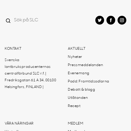
KONTAKT
AKTUELLT
Nyheter
Svenska
Pressmeddelanden
lantbruksproducenternas
Evenemang
centralförbund SLC r.f. |
Fredriksgatan 61 A 34, 00100
Podd: Framtidsodlarna
Helsingfors, FINLAND |
Debatt & blogg
Utlåtanden
Recept
VÅRA NÄRINGAR
MEDLEM