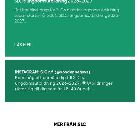
SLC:s ungdomsutbildning 2026–2027
Det har blivit dags för SLC:s nionde ungdomsutbildning
sedan starten år 2001. SLC:s ungdomsutbildning 2026–
2027...
LÄS MER
INSTAGRAM: SLC r.f. (@bondenbehovs)
Kom ihåg att anmäla dig till SLC:s
ungdomsutbildning 2026-2027! 🤩 Utbildningen
riktar sig till dig som är 18–40 år och ...
MER FRÅN SLC