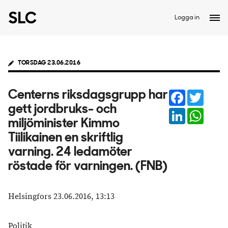
Logga in
TORSDAG 23.06.2016
Facebook
Twitter
Centerns riksdagsgrupp har
gett jordbruks- och
LinkedIn
Whats
miljöminister Kimmo
Tiilikainen en skriftlig
varning. 24 ledamöter
röstade för varningen. (FNB)
Helsingfors 23.06.2016, 13:13
Politik