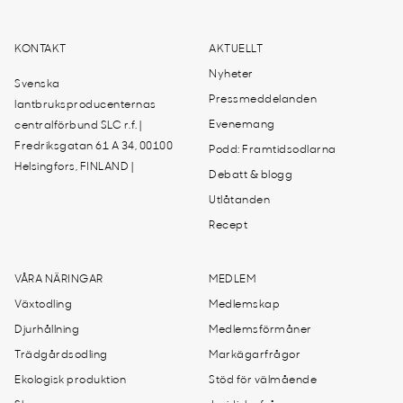
KONTAKT
AKTUELLT
Nyheter
Svenska
Pressmeddelanden
lantbruksproducenternas
Evenemang
centralförbund SLC r.f. |
Fredriksgatan 61 A 34, 00100
Podd: Framtidsodlarna
Helsingfors, FINLAND |
Debatt & blogg
Utlåtanden
Recept
VÅRA NÄRINGAR
MEDLEM
Växtodling
Medlemskap
Djurhållning
Medlemsförmåner
Trädgårdsodling
Markägarfrågor
Ekologisk produktion
Stöd för välmående