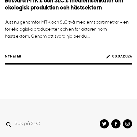
Besvara MTK:s och SLC:s medlemsenkäter om
ekologisk produktion och hästsektorn
Just nu genomför MTK och SLC två medlemsbarometrar – en
för ekologiska producenter och en för aktörer inom
hästsektorn. Genom att svara hjälper du ...
NYHETER
08.07.2026