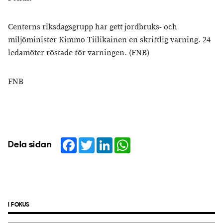
Centerns riksdagsgrupp har gett jordbruks- och
miljöminister Kimmo Tiilikainen en skriftlig varning. 24
ledamöter röstade för varningen. (FNB)
FNB
Facebook
Twitter
LinkedIn
WhatsApp
Dela sidan
I FOKUS