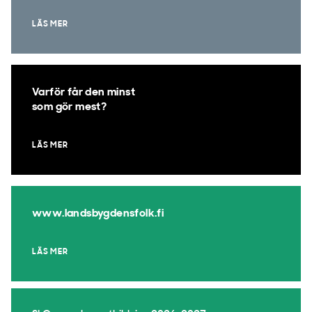
LÄS MER
Varför får den minst
som gör mest?
LÄS MER
www.landsbygdensfolk.fi
LÄS MER