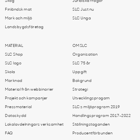
Skog
Juridiska frågor
Finländsk mat
SLC Just nu
Mark och miljö
SLC Unga
Landsbygdsföretag
MATERIAL
OM SLC
SLC Shop
Organisation
SLC logo
SLC 75 år
Skola
Uppgift
Marknad
Bakgrund
Material från webbinarier
Strategi
Projekt och kampanjer
Utvecklingsprogam
Pressmaterial
SLC:s miljöprogram 2019
Dataskydd
Handlingsprogram 2017-2022
Lokalavdelningars verksamhet
Ställningstaganden
FAQ
Producentförbunden