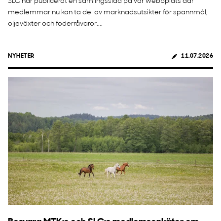
SLC har publicerat en samlingssida på vår webbplats där
medlemmar nu kan ta del av marknadsutsikter för spannmål,
oljeväxter och foderråvaror....
NYHETER
11.07.2026