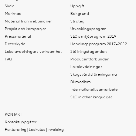
Skola
Uppgift
Marknad
Bakgrund
Material från webbinarier
Strategi
Projekt och kampanjer
Utvecklingsprogam
Pressmaterial
SLC:s miljöprogram 2019
Dataskydd
Handlingsprogram 2017-2022
Lokalavdelningars verksamhet
Ställningstaganden
FAQ
Producentförbunden
Lokalavdelningar
Skogsvårdsföreningarna
Bli medlem
Internationellt samarbete
SLC in other languages
KONTAKT
Kontaktuppgifter
Fakturering | Laskutus | Invoicing