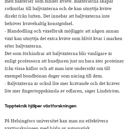
med bakterier som binder kväve. Bakterierna skapar
rotknölar till baljväxterna och de kan utnyttja kväve
direkt från luften. Det innebär att baljväxterna inte
behöver kvävehaltig konstgödsel.
- Blandodling och växelbruk möjliggör att någon annan
växt kan utnyttja det extra kväve som blivit kvar i marken
efter baljväxterna.
Det som förhindrar att baljväxterna blir vanligare är
enligt professorn att husdjuren just nu bara äter proteiner
från vissa källor och att man inte undersökt om till
exempel bondbönan duger som näring till dem.
- Baljväxterna är också lite mer krävande och det kräver
lite mer fingertoppskänsla av odlaren, säger Lindström.
Toppteknik hjälper växtforskningen
På Helsingfors universitet kan man nu effektivera
växtforskningen med hjälp av automatisk