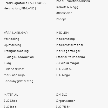
Podd: Framtidsodlarna
Fredriksgatan 61 A 34, 00100
Debatt & blogg
Helsingfors, FINLAND |
Utlåtanden
Recept
VÅRA NÄRINGAR
MEDLEM
Växtodling
Medlemskap
Djurhållning
Medlemsförmåner
Trädgårdsodling
Markägarfrågor
Ekologisk produktion
Stöd för välmående
Skog
Juridiska frågor
Finländsk mat
SLC Just nu
Mark och miljö
SLC Unga
Landsbygdsföretag
MATERIAL
OM SLC
SLC Shop
Organisation
SLC logo
SLC 75 år