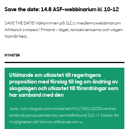
Save the date: 14.8 ASF-webbinarium kl. 10-12
SAVE THE DATE! Välkommen på SLC:s medlemswebbinarium
Afrikansk svinpest i Finland – läget, konsekvenserna och vägen
framåt fred...
NYHETER
Utlåtande om utkastet till regeringens
proposition med förslag till lag om ändring av
skogslagen och utkastet till förordningar som
har samband med den
Jord- och skogsbruksministerietVN/17651/2025Svenska
lantbruksproducenternas centralförbund SLC r.f. tackar för
möjligheten att lämna utlåtande om u...