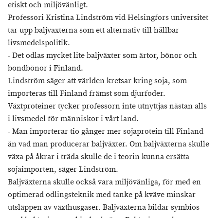
etiskt och miljövänligt.
Professori Kristina Lindström vid Helsingfors universitet
tar upp baljväxterna som ett alternativ till hållbar
livsmedelspolitik.
- Det odlas mycket lite baljväxter som ärtor, bönor och
bondbönor i Finland.
Lindström säger att världen kretsar kring soja, som
importeras till Finland främst som djurfoder.
Växtproteiner tycker professorn inte utnyttjas nästan alls
i livsmedel för människor i vårt land.
- Man importerar tio gånger mer sojaprotein till Finland
än vad man producerar baljväxter. Om baljväxterna skulle
växa på åkrar i träda skulle de i teorin kunna ersätta
sojaimporten, säger Lindström.
Baljväxterna skulle också vara miljövänliga, för med en
optimerad odlingsteknik med tanke på kväve minskar
utsläppen av växthusgaser. Baljväxterna bildar symbios