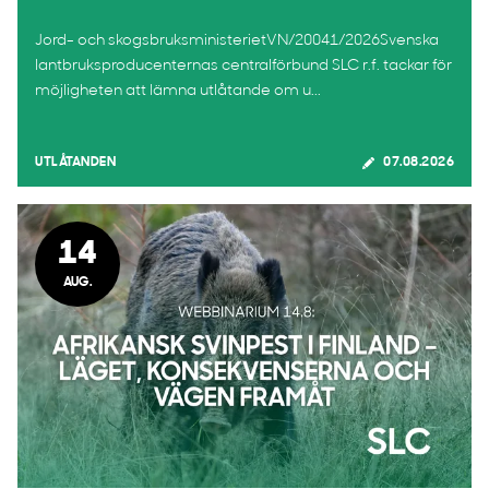
Jord- och skogsbruksministerietVN/20041/2026Svenska
lantbruksproducenternas centralförbund SLC r.f. tackar för
möjligheten att lämna utlåtande om u...
UTLÅTANDEN
07.08.2026
14
AUG.