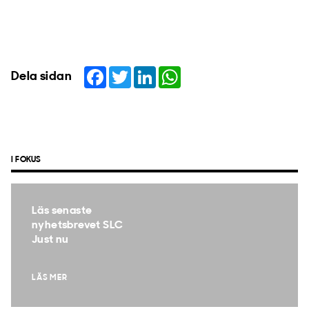
Facebook
Twitter
LinkedIn
WhatsApp
Dela sidan
I FOKUS
Läs senaste
nyhetsbrevet SLC
Just nu
LÄS MER