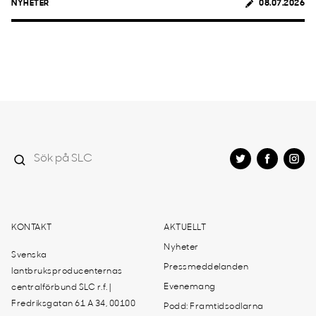
NYHETER
08.07.2026
KONTAKT
AKTUELLT
Nyheter
Svenska
Pressmeddelanden
lantbruksproducenternas
Evenemang
centralförbund SLC r.f. |
Fredriksgatan 61 A 34, 00100
Podd: Framtidsodlarna