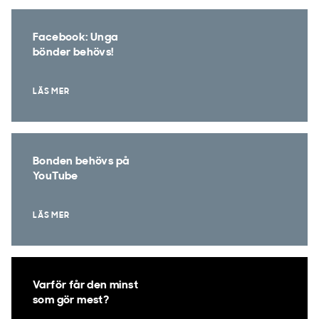
Facebook: Unga
bönder behövs!
LÄS MER
Bonden behövs på
YouTube
LÄS MER
Varför får den minst
som gör mest?