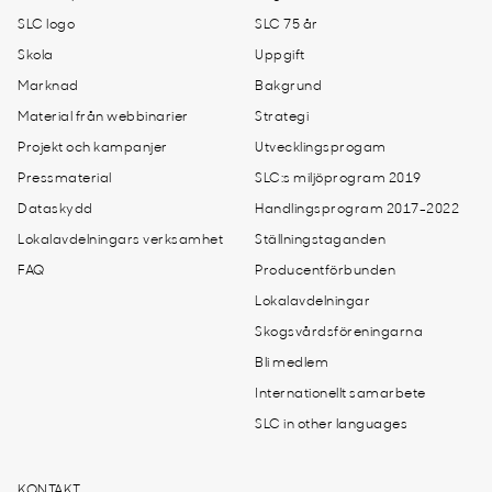
SLC logo
SLC 75 år
Skola
Uppgift
Marknad
Bakgrund
Material från webbinarier
Strategi
Projekt och kampanjer
Utvecklingsprogam
Pressmaterial
SLC:s miljöprogram 2019
Dataskydd
Handlingsprogram 2017-2022
Lokalavdelningars verksamhet
Ställningstaganden
FAQ
Producentförbunden
Lokalavdelningar
Skogsvårdsföreningarna
Bli medlem
Internationellt samarbete
SLC in other languages
KONTAKT