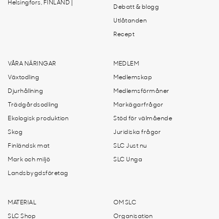
Helsingfors, FINLAND |
Debatt & blogg
Utlåtanden
Recept
VÅRA NÄRINGAR
MEDLEM
Växtodling
Medlemskap
Djurhållning
Medlemsförmåner
Trädgårdsodling
Markägarfrågor
Ekologisk produktion
Stöd för välmående
Skog
Juridiska frågor
Finländsk mat
SLC Just nu
Mark och miljö
SLC Unga
Landsbygdsföretag
MATERIAL
OM SLC
SLC Shop
Organisation