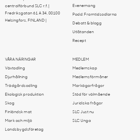
Evenemang
centralförbund SLC r.f. |
Fredriksgatan 61 A 34, 00100
Podd: Framtidsodlarna
Helsingfors, FINLAND |
Debatt & blogg
Utlåtanden
Recept
VÅRA NÄRINGAR
MEDLEM
Växtodling
Medlemskap
Djurhållning
Medlemsförmåner
Trädgårdsodling
Markägarfrågor
Ekologisk produktion
Stöd för välmående
Skog
Juridiska frågor
Finländsk mat
SLC Just nu
Mark och miljö
SLC Unga
Landsbygdsföretag