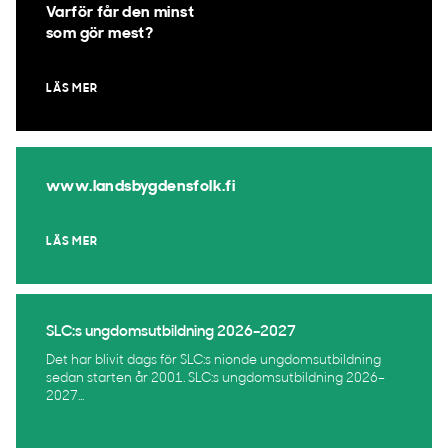
Varför får den minst
som gör mest?
LÄS MER
www.landsbygdensfolk.fi
LÄS MER
SLC:s ungdomsutbildning 2026–2027
Det har blivit dags för SLC:s nionde ungdomsutbildning
sedan starten år 2001. SLC:s ungdomsutbildning 2026–
2027...