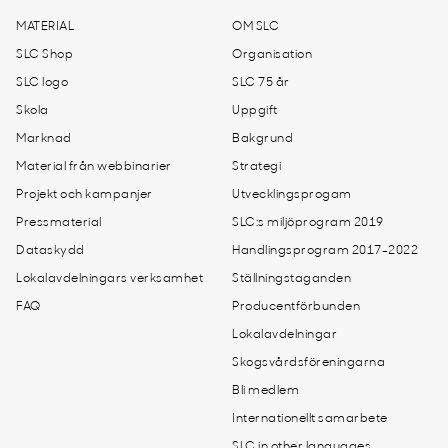
MATERIAL
OM SLC
SLC Shop
Organisation
SLC logo
SLC 75 år
Skola
Uppgift
Marknad
Bakgrund
Material från webbinarier
Strategi
Projekt och kampanjer
Utvecklingsprogam
Pressmaterial
SLC:s miljöprogram 2019
Dataskydd
Handlingsprogram 2017-2022
Lokalavdelningars verksamhet
Ställningstaganden
FAQ
Producentförbunden
Lokalavdelningar
Skogsvårdsföreningarna
Bli medlem
Internationellt samarbete
SLC in other languages