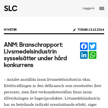
Logga in
NYHETER
TISDAG 13.12.2016
Facebook
Twitter
ANM: ​Branschrapport:
Livsmedelsindustrin
LinkedIn
Whats
sysselsätter under hård
konkurrens
– Antalet anställda inom livsmedelsindustrin ökar.
Köttförädlingen är den delbransch som sysselsätter flest
personer, men flest verksamhetsställen finns inom
tillverkningen av bageriprodukter. Livsmedelsindustrin
har en betydande indirekt sysselsättande effekt, säger