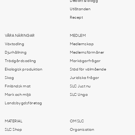
Debatt & blogg
Utlåtanden
Recept
VÅRA NÄRINGAR
MEDLEM
Växtodling
Medlemskap
Djurhållning
Medlemsförmåner
Trädgårdsodling
Markägarfrågor
Ekologisk produktion
Stöd för välmående
Skog
Juridiska frågor
Finländsk mat
SLC Just nu
Mark och miljö
SLC Unga
Landsbygdsföretag
MATERIAL
OM SLC
SLC Shop
Organisation