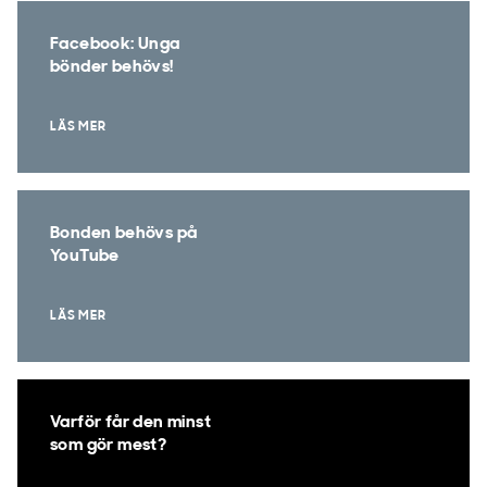
Facebook: Unga
bönder behövs!
LÄS MER
Bonden behövs på
YouTube
LÄS MER
Varför får den minst
som gör mest?