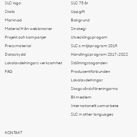
SLC logo
SLC 75 år
Skola
Uppgift
Marknad
Bakgrund
Material från webbinarier
Strategi
Projekt och kampanjer
Utvecklingsprogam
Pressmaterial
SLC:s miljöprogram 2019
Dataskydd
Handlingsprogram 2017-2022
Lokalavdelningars verksamhet
Ställningstaganden
FAQ
Producentförbunden
Lokalavdelningar
Skogsvårdsföreningarna
Bli medlem
Internationellt samarbete
SLC in other languages
KONTAKT