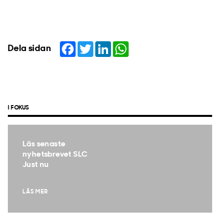
Facebook
Twitter
LinkedIn
WhatsApp
Dela sidan
I FOKUS
Läs senaste
nyhetsbrevet SLC
Just nu
LÄS MER