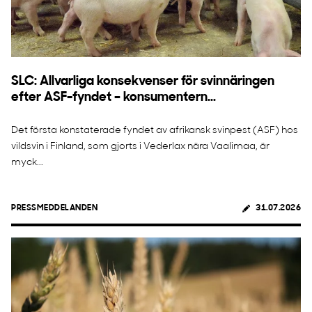
SLC: Allvarliga konsekvenser för svinnäringen
efter ASF-fyndet – konsumentern...
Det första konstaterade fyndet av afrikansk svinpest (ASF) hos
vildsvin i Finland, som gjorts i Vederlax nära Vaalimaa, är
myck...
PRESSMEDDELANDEN
31.07.2026