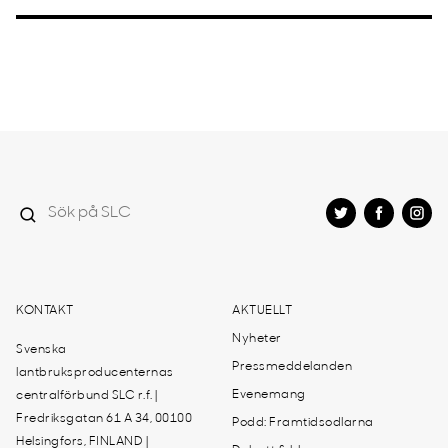
KONTAKT
AKTUELLT
Nyheter
Svenska
Pressmeddelanden
lantbruksproducenternas
Evenemang
centralförbund SLC r.f. |
Fredriksgatan 61 A 34, 00100
Podd: Framtidsodlarna
Helsingfors, FINLAND |