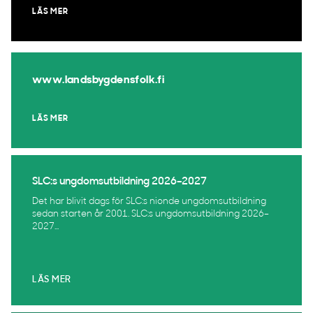
LÄS MER
www.landsbygdensfolk.fi
LÄS MER
SLC:s ungdomsutbildning 2026–2027
Det har blivit dags för SLC:s nionde ungdomsutbildning
sedan starten år 2001. SLC:s ungdomsutbildning 2026–
2027...
LÄS MER