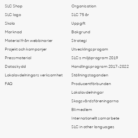
SLC Shop
Organisation
SLC logo
SLC 75 år
Skola
Uppgift
Marknad
Bakgrund
Material från webbinarier
Strategi
Projekt och kampanjer
Utvecklingsprogam
Pressmaterial
SLC:s miljöprogram 2019
Dataskydd
Handlingsprogram 2017-2022
Lokalavdelningars verksamhet
Ställningstaganden
FAQ
Producentförbunden
Lokalavdelningar
Skogsvårdsföreningarna
Bli medlem
Internationellt samarbete
SLC in other languages