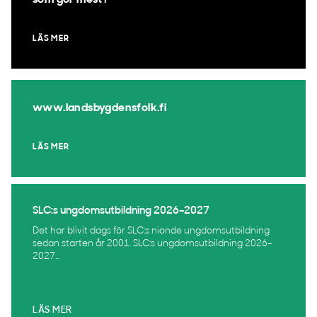
som gör mest?
LÄS MER
www.landsbygdensfolk.fi
LÄS MER
SLC:s ungdomsutbildning 2026–2027
Det har blivit dags för SLC:s nionde ungdomsutbildning
sedan starten år 2001. SLC:s ungdomsutbildning 2026–
2027...
LÄS MER