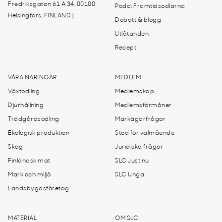
Fredriksgatan 61 A 34, 00100
Podd: Framtidsodlarna
Helsingfors, FINLAND |
Debatt & blogg
Utlåtanden
Recept
VÅRA NÄRINGAR
MEDLEM
Växtodling
Medlemskap
Djurhållning
Medlemsförmåner
Trädgårdsodling
Markägarfrågor
Ekologisk produktion
Stöd för välmående
Skog
Juridiska frågor
Finländsk mat
SLC Just nu
Mark och miljö
SLC Unga
Landsbygdsföretag
MATERIAL
OM SLC