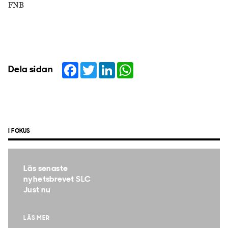
FNB
Facebook
Twitter
LinkedIn
WhatsApp
Dela sidan
I FOKUS
Läs senaste
nyhetsbrevet SLC
Just nu
LÄS MER