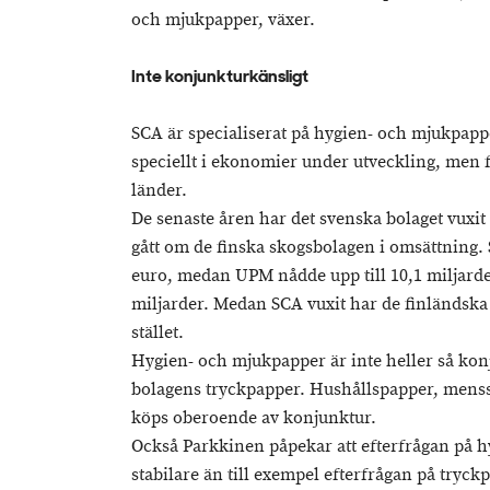
och mjukpapper, växer.
Inte konjunkturkänsligt
SCA är specialiserat på hygien- och mjukpap
speciellt i ekonomier under utveckling, men 
länder.
De senaste åren har det svenska bolaget vuxit
gått om de finska skogsbolagen i omsättning. S
euro, medan UPM nådde upp till 10,1 miljarder
miljarder. Medan SCA vuxit har de finländsk
stället.
Hygien- och mjukpapper är inte heller så ko
bolagens tryckpapper. Hushållspapper, menss
köps oberoende av konjunktur.
Också Parkkinen påpekar att efterfrågan på h
stabilare än till exempel efterfrågan på tryck