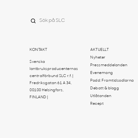
KONTAKT
AKTUELLT
Nyheter
Svenska
Pressmeddelanden
lantbruksproducenternas
Evenemang
centralförbund SLC r.f. |
Podd: Framtidsodlarna
Fredriksgatan 61 A 34,
Debatt & blogg
00100 Helsingfors,
Utlåtanden
FINLAND |
Recept