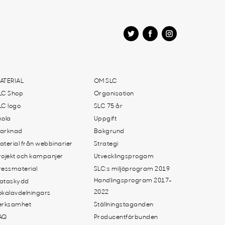
ATERIAL
OM SLC
LC Shop
Organisation
LC logo
SLC 75 år
kola
Uppgift
arknad
Bakgrund
aterial från webbinarier
Strategi
rojekt och kampanjer
Utvecklingsprogam
ressmaterial
SLC:s miljöprogram 2019
Handlingsprogram 2017-
ataskydd
2022
okalavdelningars
erksamhet
Ställningstaganden
AQ
Producentförbunden