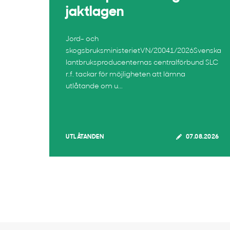
jaktlagen
Jord- och
skogsbruksministerietVN/20041/2026Svenska
lantbruksproducenternas centralförbund SLC
r.f. tackar för möjligheten att lämna
utlåtande om u...
UTLÅTANDEN
07.08.2026