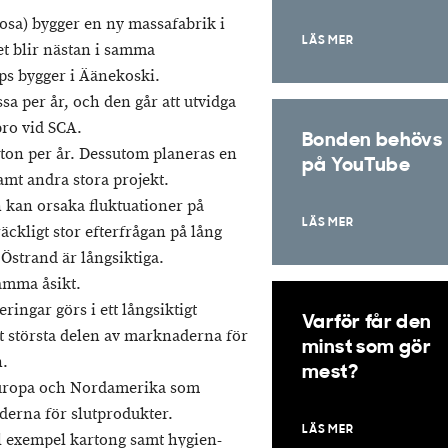
osa) bygger en ny massafabrik i
LÄS MER
et blir nästan i samma
ps bygger i Äänekoski.
sa per år, och den går att utvidga
bro vid SCA.
Bonden behövs
 ton per år. Dessutom planeras en
på YouTube
amt andra stora projekt.
 kan orsaka fluktuationer på
LÄS MER
äckligt stor efterfrågan på lång
Östrand är långsiktiga.
amma åsikt.
ringar görs i ett långsiktigt
Varför får den
t största delen av marknaderna för
minst som gör
n.
mest?
Europa och Nordamerika som
erna för slutprodukter.
LÄS MER
ll exempel kartong samt hygien-