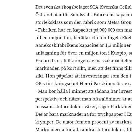
Det svenska skogsbolaget SCA (Svenska Cellul
Östrand utanför Sundsvall. Fabrikens kapacit
storleksklass som den fabrik som Metsä Grou
- Fabriken har en kapacitet på 900 000 ton mas
till en miljon ton, berättar chefen Ingela Eke
Äänekoskifabrikens kapacitet är 1,3 miljoner
anläggning för över en miljon ton i Kuopio, s
Ekebro tror att ökningen av massakapaciteten
marknaden på kort sikt, men att det finns tillr
sikt. Hon påpekar att investeringar som den i 
OP:s forskningschef Henri Parkkinen är av s
- Man bör hålla i minnet att sådana här investe
perspektiv, och något man ofta glömmer är at
massans slutprodukter växer, säger Parkkine
Det är bara marknaderna för tryckpapper i 
krymper. De utgör femton procent av marknad
Marknaderna för alla andra slutprodukter, ti