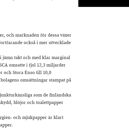
per, och marknaden för dessa växer
fortfarande också i mer utvecklade
 i jämn takt och med klar marginal
CA omsatte i fjol 12,3 miljarder
 och Stora Enso till 10,0
a bolagens omsättningar stampat på
njunkturkänsliga som de finländska
kydd, blöjor och toalettpapper
ygien- och mjukpapper är klart
papper.