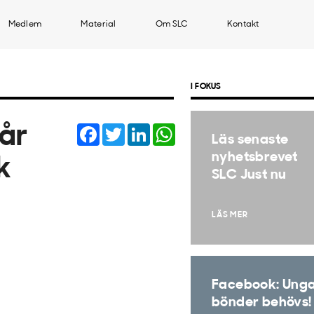
Medlem
Material
Om SLC
Kontakt
I FOKUS
Facebook
Twitter
LinkedIn
WhatsApp
får
Läs senaste
nyhetsbrevet
k
SLC Just nu
LÄS MER
Facebook: Ung
bönder behövs!