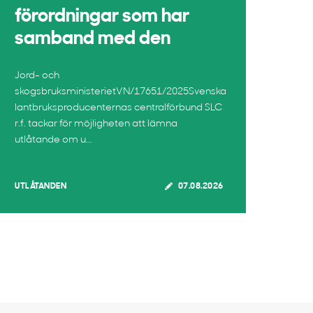
förordningar som har
samband med den
Jord- och
skogsbruksministerietVN/17651/2025Svenska
lantbruksproducenternas centralförbund SLC
r.f. tackar för möjligheten att lämna
utlåtande om u...
UTLÅTANDEN
07.08.2026