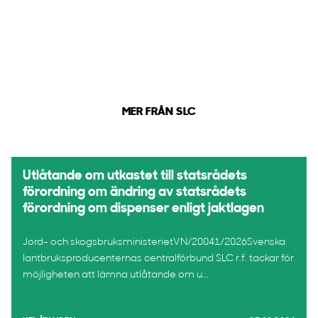
MER FRÅN SLC
Utlåtande om utkastet till statsrådets
förordning om ändring av statsrådets
förordning om dispenser enligt jaktlagen
Jord- och skogsbruksministerietVN/20041/2026Svenska
lantbruksproducenternas centralförbund SLC r.f. tackar för
möjligheten att lämna utlåtande om u...