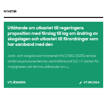
NYHETER
Utlåtande om utkastet till regeringens
proposition med förslag till lag om ändring av
skogslagen och utkastet till förordningar som
har samband med den
Jord- och skogsbruksministerietVN/17651/2025Svenska
lantbruksproducenternas centralförbund SLC r.f. tackar för
möjligheten att lämna utlåtande om u...
UTLÅTANDEN
07.08.2026