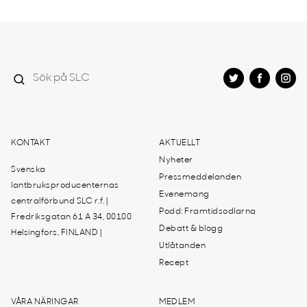
KONTAKT
AKTUELLT
Nyheter
Svenska
Pressmeddelanden
lantbruksproducenternas
Evenemang
centralförbund SLC r.f. |
Podd: Framtidsodlarna
Fredriksgatan 61 A 34, 00100
Debatt & blogg
Helsingfors, FINLAND |
Utlåtanden
Recept
VÅRA NÄRINGAR
MEDLEM