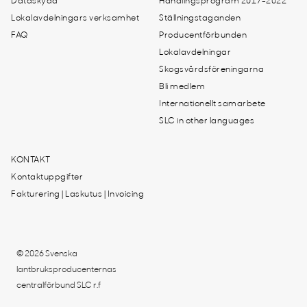
Dataskydd
Handlingsprogram 2017-2022
Lokalavdelningars verksamhet
Ställningstaganden
FAQ
Producentförbunden
Lokalavdelningar
Skogsvårdsföreningarna
Bli medlem
Internationellt samarbete
SLC in other languages
KONTAKT
Kontaktuppgifter
Fakturering | Laskutus | Invoicing
© 2026 Svenska
lantbruksproducenternas
centralförbund SLC r.f