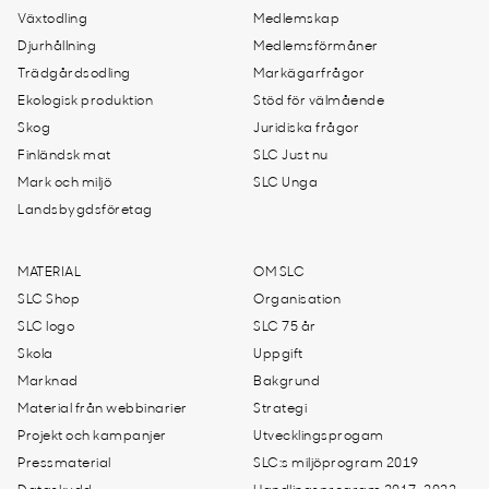
Växtodling
Medlemskap
Djurhållning
Medlemsförmåner
Trädgårdsodling
Markägarfrågor
Ekologisk produktion
Stöd för välmående
Skog
Juridiska frågor
Finländsk mat
SLC Just nu
Mark och miljö
SLC Unga
Landsbygdsföretag
MATERIAL
OM SLC
SLC Shop
Organisation
SLC logo
SLC 75 år
Skola
Uppgift
Marknad
Bakgrund
Material från webbinarier
Strategi
Projekt och kampanjer
Utvecklingsprogam
Pressmaterial
SLC:s miljöprogram 2019