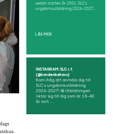
sedan starten år 2001. SLC:s
ungdomsutbildning 2026–2027...
LÄS MER
INSTAGRAM: SLC r.f.
(@bondenbehovs)
Kom ihåg att anmäla dig till
SLC:s ungdomsutbildning
2026-2027! 🤩 Utbildningen
riktar sig till dig som är 18–40
år och ...
edags
stehus.