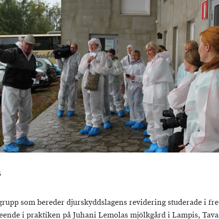
5
grupp som bereder djurskyddslagens revidering studerade i fr
teende i praktiken på Juhani Lemolas mjölkgård i Lampis, Tava