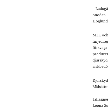
– Ladugå
onödan. 
Höglund
MTK och 
linjedra
försvaga
producen
djurskyd
riskbed
Djurskyd
Målsättni
Tilläggs
Leena Su