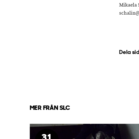
Mikaela 
schalin@
Dela si
MER FRÅN SLC
31