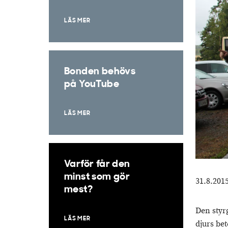
LÄS MER
Bonden behövs
på YouTube
LÄS MER
Varför får den
minst som gör
31.8.201
mest?
Den styr
LÄS MER
djurs be