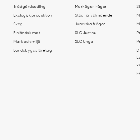
Trädgårdsodling
Markägarfrågor
S
Ekologisk produktion
Stöd för välmående
M
Skog
Juridiska frågor
M
Finländsk mat
SLC Just nu
P
Mark och miljö
SLC Unga
P
Landsbygdsföretag
D
L
v
F