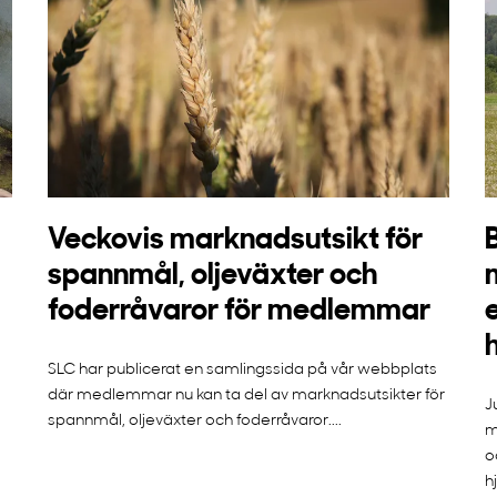
Veckovis marknadsutsikt för
spannmål, oljeväxter och
foderråvaror för medlemmar
SLC har publicerat en samlingssida på vår webbplats
där medlemmar nu kan ta del av marknadsutsikter för
J
spannmål, oljeväxter och foderråvaror....
m
o
h