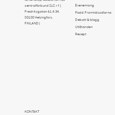
Evenemang
centralförbund SLC r.f. |
Fredriksgatan 61 A 34,
Podd: Framtidsodlarna
00100 Helsingfors,
Debatt & blogg
FINLAND |
Utlåtanden
Recept
KONTAKT