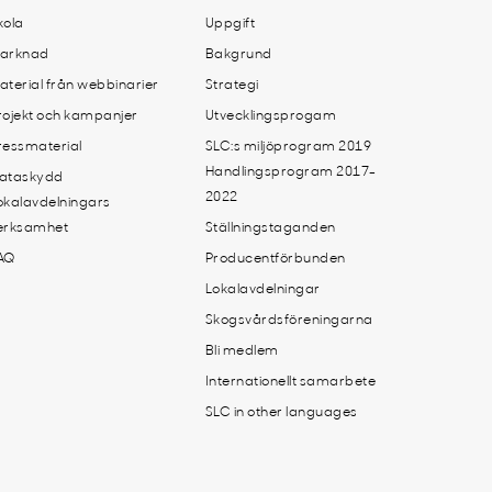
kola
Uppgift
arknad
Bakgrund
aterial från webbinarier
Strategi
rojekt och kampanjer
Utvecklingsprogam
ressmaterial
SLC:s miljöprogram 2019
Handlingsprogram 2017-
ataskydd
2022
okalavdelningars
erksamhet
Ställningstaganden
AQ
Producentförbunden
Lokalavdelningar
Skogsvårdsföreningarna
Bli medlem
Internationellt samarbete
SLC in other languages