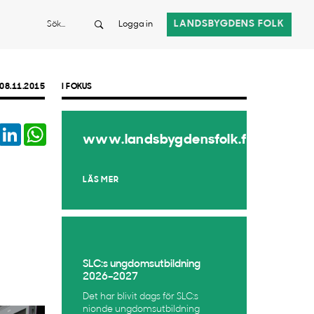
Sök
LANDSBYGDENS FOLK
Logga in
08.11.2015
I FOKUS
book
Twitter
LinkedIn
WhatsApp
www.landsbygdensfolk.fi
LÄS MER
SLC:s ungdomsutbildning
2026–2027
Det har blivit dags för SLC:s
nionde ungdomsutbildning