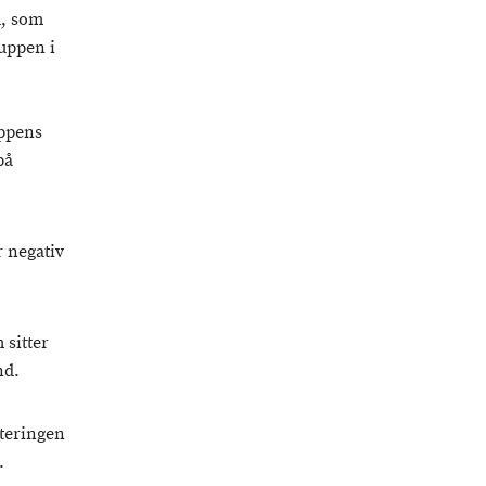
d, som
ruppen i
uppens
på
 negativ
 sitter
nd.
nteringen
.