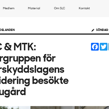
Medlem
Material
Om SLC
Kontakt
DELANDEN
SÖNDAG 
Face
 & MTK:
rgruppen för
rskyddslagens
idering besökte
dugård