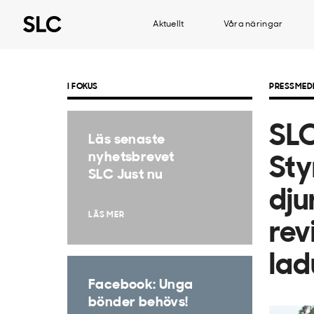
Aktuellt
Våra näringar
I FOKUS
PRESSMED
SLC
Läs senaste
nyhetsbrevet
Sty
SLC Just nu
dju
LÄS MER
rev
la
Facebook: Unga
bönder behövs!