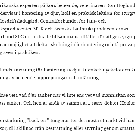
ikanska experten på kors beteende, veterinären Don Hoglun
ervisar i hantering av djur, höll en praktisk lektion för styrg
lösdriftsladugård. Centralförbundet för lant- och
uksproducenter MTK och Svenska lantbruksproducenternas
rbund SLC r.f. ordnade tillsammans tillfället för att ge styrgr
r möjlighet att delta i skolning i djurhantering och få pröva 
g även i praktiken.
unds anvisning för hantering av djur är enkel: nyckelorden är
ning av beteende, upprepningar och inlärning.
inte veta vad djur tänker när vi inte ens vet vad människan som
oss tänker. Och hen är ändå av samma art, säger doktor Höglu
förstärkning ”back off” fungerar för det mesta utmärkt vid ha
or, till skillnad från bestraffning eller styrning genom smärta