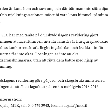
rden är kons hem och sovrum, och där bör man inte störa djur
Och mjölkningsstationen måste få vara kons himmel, påminn
.
SLC har med tanke på djurskyddslagens revidering gjort
gningen att lagstiftningen inte får lamslå vår husdjursprodukti
 dess konkurrenskraft. Regleringsbördan och byråkratin för
terna får inte ökas. Lösningen är inte att öka
dsgranskningarna, utan att rikta dem bättre med hjälp av
ömning.
dslagens revidering görs på jord- och skogsbruksministeriet.
ngen är att få ett lagutkast på remiss möjligtvis 2015-2016.
information:
ojala, MTK, tel. 040 779 2945, leena.suojala@mtk.fi