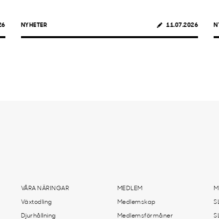
26
NYHETER
11.07.2026
N
VÅRA NÄRINGAR
MEDLEM
M
Växtodling
Medlemskap
S
Djurhållning
Medlemsförmåner
S