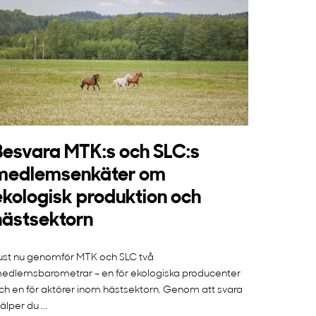
Besvara MTK:s och SLC:s
medlemsenkäter om
ekologisk produktion och
hästsektorn
ust nu genomför MTK och SLC två
edlemsbarometrar – en för ekologiska producenter
ch en för aktörer inom hästsektorn. Genom att svara
jälper du ...