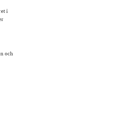
et i
er
on och