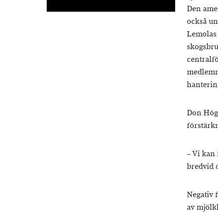
Den amer
också und
Lemolas 
skogsbr
centralfö
medlemma
hanterin
Don Högl
förstärk
– Vi kan 
bredvid 
Negativ 
av mjölkk