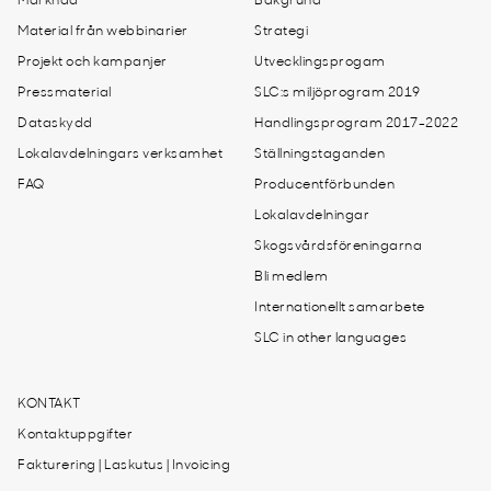
Marknad
Bakgrund
Material från webbinarier
Strategi
Projekt och kampanjer
Utvecklingsprogam
Pressmaterial
SLC:s miljöprogram 2019
Dataskydd
Handlingsprogram 2017-2022
Lokalavdelningars verksamhet
Ställningstaganden
FAQ
Producentförbunden
Lokalavdelningar
Skogsvårdsföreningarna
Bli medlem
Internationellt samarbete
SLC in other languages
KONTAKT
Kontaktuppgifter
Fakturering | Laskutus | Invoicing