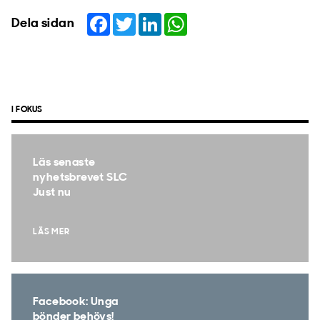
Facebook
Twitter
LinkedIn
WhatsApp
Dela sidan
I FOKUS
Läs senaste
nyhetsbrevet SLC
Just nu
LÄS MER
Facebook: Unga
bönder behövs!