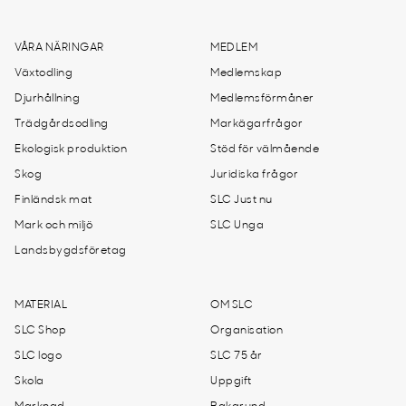
VÅRA NÄRINGAR
MEDLEM
Växtodling
Medlemskap
Djurhållning
Medlemsförmåner
Trädgårdsodling
Markägarfrågor
Ekologisk produktion
Stöd för välmående
Skog
Juridiska frågor
Finländsk mat
SLC Just nu
Mark och miljö
SLC Unga
Landsbygdsföretag
MATERIAL
OM SLC
SLC Shop
Organisation
SLC logo
SLC 75 år
Skola
Uppgift