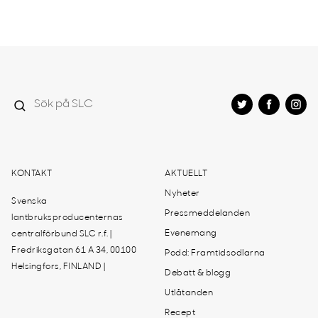
KONTAKT
AKTUELLT
Nyheter
Svenska
Pressmeddelanden
lantbruksproducenternas
Evenemang
centralförbund SLC r.f. |
Fredriksgatan 61 A 34, 00100
Podd: Framtidsodlarna
Helsingfors, FINLAND |
Debatt & blogg
Utlåtanden
Recept