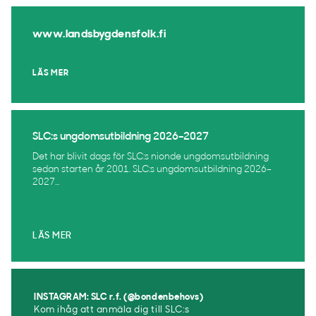
www.landsbygdensfolk.fi
LÄS MER
SLC:s ungdomsutbildning 2026–2027
Det har blivit dags för SLC:s nionde ungdomsutbildning
sedan starten år 2001. SLC:s ungdomsutbildning 2026–
2027...
LÄS MER
INSTAGRAM: SLC r.f. (@bondenbehovs)
Kom ihåg att anmäla dig till SLC:s