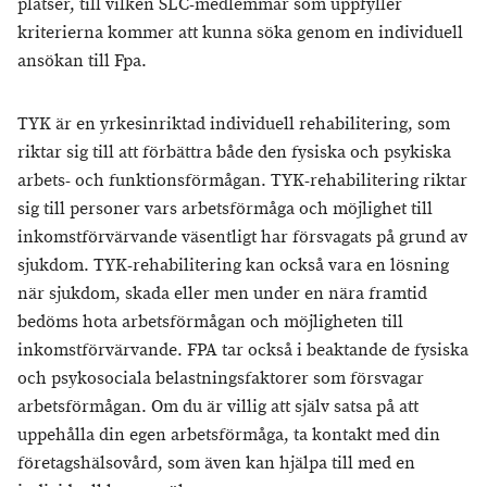
platser, till vilken SLC-medlemmar som uppfyller
kriterierna kommer att kunna söka genom en individuell
ansökan till Fpa.
TYK är en yrkesinriktad individuell rehabilitering, som
riktar sig till att förbättra både den fysiska och psykiska
arbets- och funktionsförmågan. TYK-rehabilitering riktar
sig till personer vars arbetsförmåga och möjlighet till
inkomstförvärvande väsentligt har försvagats på grund av
sjukdom. TYK-rehabilitering kan också vara en lösning
när sjukdom, skada eller men under en nära framtid
bedöms hota arbetsförmågan och möjligheten till
inkomstförvärvande. FPA tar också i beaktande de fysiska
och psykosociala belastningsfaktorer som försvagar
arbetsförmågan. Om du är villig att själv satsa på att
uppehålla din egen arbetsförmåga, ta kontakt med din
företagshälsovård, som även kan hjälpa till med en