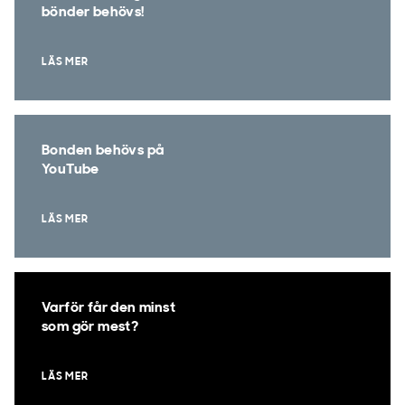
bönder behövs!
LÄS MER
Bonden behövs på
YouTube
LÄS MER
Varför får den minst
som gör mest?
LÄS MER