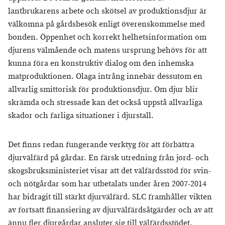
lantbrukarens arbete och skötsel av produktionsdjur är
välkomna på gårdsbesök enligt överenskommelse med
bonden. Öppenhet och korrekt helhetsinformation om
djurens välmående och matens ursprung behövs för att
kunna föra en konstruktiv dialog om den inhemska
matproduktionen. Olaga intrång innebär dessutom en
allvarlig smittorisk för produktionsdjur. Om djur blir
skrämda och stressade kan det också uppstå allvarliga
skador och farliga situationer i djurstall.
Det finns redan fungerande verktyg för att förbättra
djurvälfärd på gårdar. En färsk utredning från jord- och
skogsbruksministeriet visar att det välfärdsstöd för svin-
och nötgårdar som har utbetalats under åren 2007-2014
har bidragit till stärkt djurvälfärd. SLC framhåller vikten
av fortsatt finansiering av djurvälfärdsåtgärder och av att
ännu fler djurgårdar ansluter sig till välfärdsstödet.