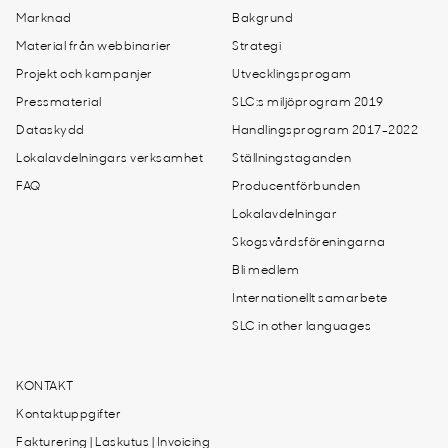
Marknad
Bakgrund
Material från webbinarier
Strategi
Projekt och kampanjer
Utvecklingsprogam
Pressmaterial
SLC:s miljöprogram 2019
Dataskydd
Handlingsprogram 2017-2022
Lokalavdelningars verksamhet
Ställningstaganden
FAQ
Producentförbunden
Lokalavdelningar
Skogsvårdsföreningarna
Bli medlem
Internationellt samarbete
SLC in other languages
KONTAKT
Kontaktuppgifter
Fakturering | Laskutus | Invoicing