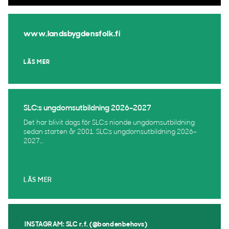
www.landsbygdensfolk.fi
LÄS MER
SLC:s ungdomsutbildning 2026–2027
Det har blivit dags för SLC:s nionde ungdomsutbildning
sedan starten år 2001. SLC:s ungdomsutbildning 2026–
2027...
LÄS MER
INSTAGRAM: SLC r.f. (@bondenbehovs)