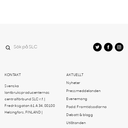
KONTAKT
AKTUELLT
Nyheter
Svenska
Pressmeddelanden
lantbruksproducenternas
Evenemang
centralförbund SLC r.f. |
Fredriksgatan 61 A 34, 00100
Podd: Framtidsodlarna
Helsingfors, FINLAND |
Debatt & blogg
Utlåtanden