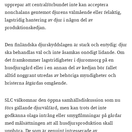
upprepar att centralförbundet inte kan acceptera
nonchalans gentemot djurens välmående eller felaktig,
lagstridig hantering av djur i någon del av
produktionskedjan.
Den finländska djurskyddslagen är stark och entydig: djur
ska behandlas väl och inte åsamkas onödigt lidande. Om
det framkommer lagstridigheter i djuromsorg på en
husdjursgård eller i en annan del av kedjan bör fallet
alltid noggrant utredas av behöriga myndigheter och
bristerna åtgärdas omgående.
SLC välkomnar den öppna samhällsdiskussion som nu
förs gällande djurvälfärd, men kan trots det inte
godkänna olaga intrång eller smygfilmningar på gårdar
med målsättningen att all husdjursproduktion skall
upphöra. De som är genuint intresserade av