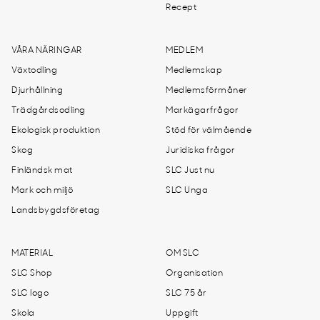
Recept
VÅRA NÄRINGAR
MEDLEM
Växtodling
Medlemskap
Djurhållning
Medlemsförmåner
Trädgårdsodling
Markägarfrågor
Ekologisk produktion
Stöd för välmående
Skog
Juridiska frågor
Finländsk mat
SLC Just nu
Mark och miljö
SLC Unga
Landsbygdsföretag
MATERIAL
OM SLC
SLC Shop
Organisation
SLC logo
SLC 75 år
Skola
Uppgift