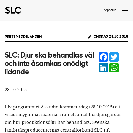
Logga in
PRESSMEDDELANDEN
ONSDAG 28.10.2015
Facebook
Twitter
SLC: Djur ska behandlas väl
och inte åsamkas onödigt
LinkedIn
Whats
lidande
28.10.2015
I tv-programmet A-studio kommer idag (28.10.2015) att
visas smygfilmat material från ett antal husdjursgårdar
om hur produktionsdjur har behandlats. Svenska
lantbruksproducenternas centralförbund SLC r.f.