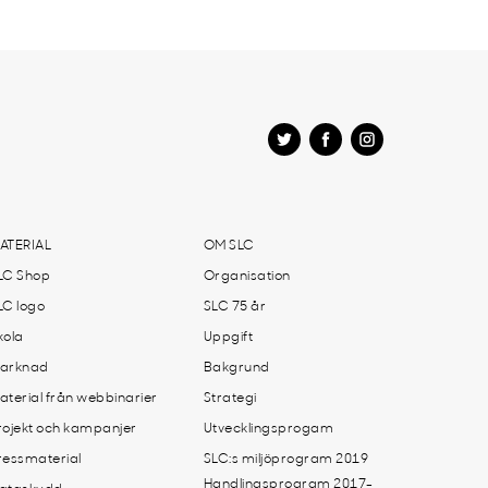
ATERIAL
OM SLC
LC Shop
Organisation
LC logo
SLC 75 år
kola
Uppgift
arknad
Bakgrund
aterial från webbinarier
Strategi
rojekt och kampanjer
Utvecklingsprogam
ressmaterial
SLC:s miljöprogram 2019
Handlingsprogram 2017-