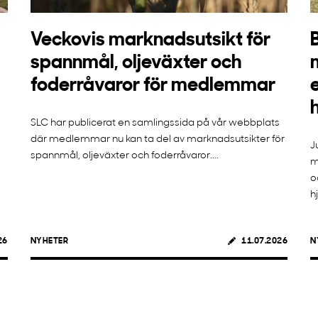
Veckovis marknadsutsikt för
spannmål, oljeväxter och
foderråvaror för medlemmar
SLC har publicerat en samlingssida på vår webbplats
där medlemmar nu kan ta del av marknadsutsikter för
J
spannmål, oljeväxter och foderråvaror....
m
o
h
26
NYHETER
11.07.2026
N