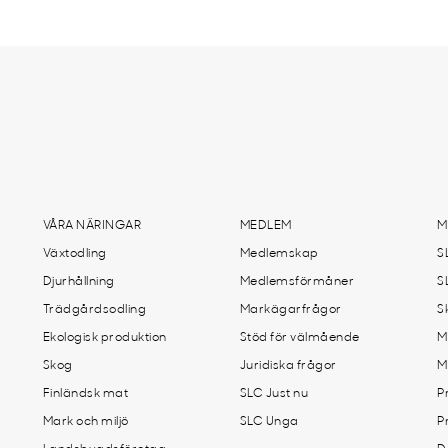
VÅRA NÄRINGAR
MEDLEM
M
Växtodling
Medlemskap
S
Djurhållning
Medlemsförmåner
S
Trädgårdsodling
Markägarfrågor
S
Ekologisk produktion
Stöd för välmående
M
Skog
Juridiska frågor
M
Finländsk mat
SLC Just nu
P
Mark och miljö
SLC Unga
P