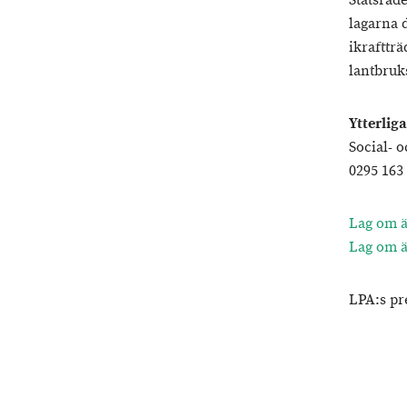
Statsråde
lagarna 
ikrafttr
lantbruks
Ytterlig
Social- 
0295 163
Lag om ä
Lag om ä
LPA:s pr