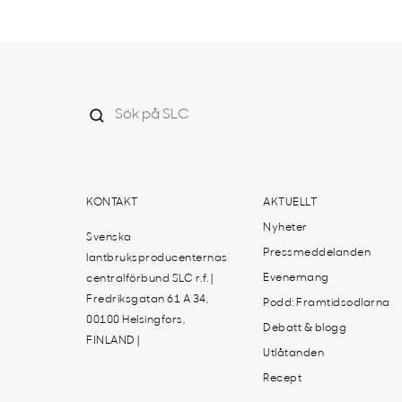
KONTAKT
AKTUELLT
Nyheter
Svenska
Pressmeddelanden
lantbruksproducenternas
Evenemang
centralförbund SLC r.f. |
Fredriksgatan 61 A 34,
Podd: Framtidsodlarna
00100 Helsingfors,
Debatt & blogg
FINLAND |
Utlåtanden
Recept