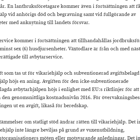
år. En lantbruksföretagare kommer även i fortsättningen att f
jälp vid anhörigs död och begravning samt vid fullgörande av
eter med anknytning till landets försvar.
ervice kommer i fortsättningen att tillhandahållas jordbruksfö
minst sex (6) husdjursenheter. Växtodlare är från och med näst
rättigade till avbytarservice.
ft som tas ut för vikariehjälp och subventionerad avgiftsbelagd
jälp höjs en aning. Avgiften för den icke-subventionerade
lagda avbytarhjälpen höjs i enlighet med EU:s riktlinjer för att
 den genomsnittliga kostnadsnivån 2016. För övervakningsbesö
ingen ut en avgift, likaså för beredskap.
ämmelser om statligt stöd ändrar rätten till vikariehjälp. Det 
iehjälp inte längre beviljas på grund av vuxenutbildning,
torganisationers möten eller motsvarande anledningar. Det i