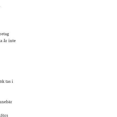
å
retag
a år inte
k tas i
innebär
nförs