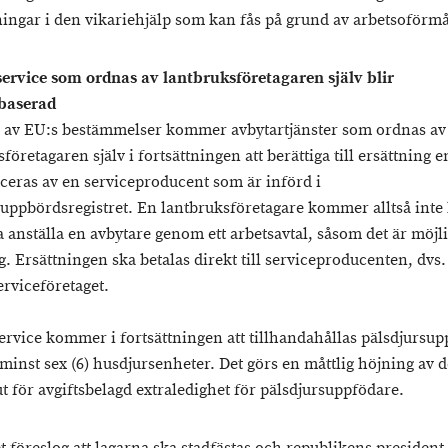
ingar i den vikariehjälp som kan fås på grund av arbetsoförm
ervice som ordnas av lantbruksföretagaren själv blir
baserad
 av EU:s bestämmelser kommer avbytartjänster som ordnas av
företagaren själv i fortsättningen att berättiga till ersättning 
ceras av en serviceproducent som är införd i
suppbördsregistret. En lantbruksföretagare kommer alltså inte
 anställa en avbytare genom ett arbetsavtal, såsom det är möjlig
g. Ersättningen ska betalas direkt till serviceproducenten, dvs.
erviceföretaget.
ervice kommer i fortsättningen att tillhandahållas pälsdjursu
minst sex (6) husdjursenheter. Det görs en måttlig höjning av d
t för avgiftsbelagd extraledighet för pälsdjursuppfödare.