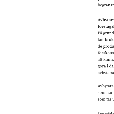
begränsn
Avbytars
företags
På grund
lantbruks
de produ
förskott
att kunna
göra i da
avbytars
Avbytars
som har 
som tas u