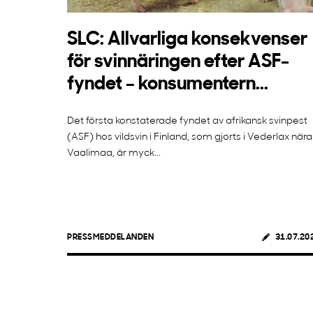
SLC: Allvarliga konsekvenser
för svinnäringen efter ASF-
fyndet – konsumentern...
Det första konstaterade fyndet av afrikansk svinpest
(ASF) hos vildsvin i Finland, som gjorts i Vederlax nära
Vaalimaa, är myck...
PRESSMEDDELANDEN
31.07.20