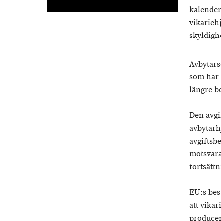
kalender
vikarieh
skyldigh
Avbytars
som har 
längre be
Den avgi
avbytarh
avgiftsbe
motsvara
fortsättn
EU:s best
att vikar
producen