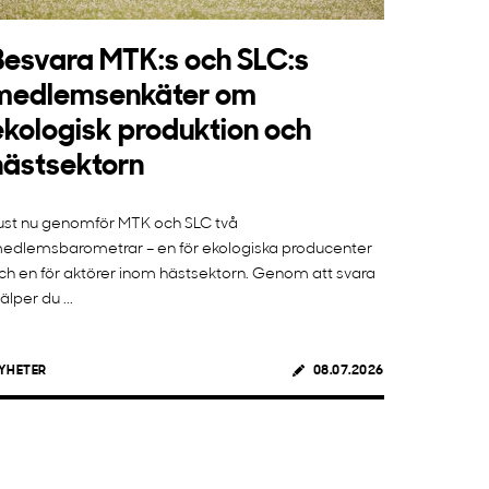
Besvara MTK:s och SLC:s
medlemsenkäter om
ekologisk produktion och
hästsektorn
ust nu genomför MTK och SLC två
edlemsbarometrar – en för ekologiska producenter
ch en för aktörer inom hästsektorn. Genom att svara
jälper du ...
YHETER
08.07.2026