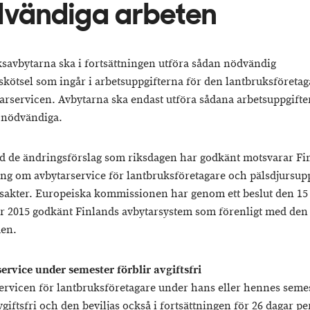
vändiga arbeten
savbytarna ska i fortsättningen utföra sådan nödvändig
skötsel som ingår i arbetsuppgifterna för den lantbruksföreta
tarservicen. Avbytarna ska endast utföra sådana arbetsuppgifte
 nödvändiga.
d de ändringsförslag som riksdagen har godkänt motsvarar Fi
ning om avbytarservice för lantbruksföretagare och pälsdjursu
tsakter. Europeiska kommissionen har genom ett beslut den 15
 2015 godkänt Finlands avbytarsystem som förenligt med den
en.
ervice under semester förblir avgiftsfri
ervicen för lantbruksföretagare under hans eller hennes seme
vgiftsfri och den beviljas också i fortsättningen för 26 dagar pe