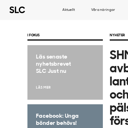
Aktuellt
Våra näringar
I FOKUS
NYHETER
SHM
Läs senaste
nyhetsbrevet
avb
SLC Just nu
lan
LÄS MER
oc
päl
Facebook: Unga
för
bönder behövs!