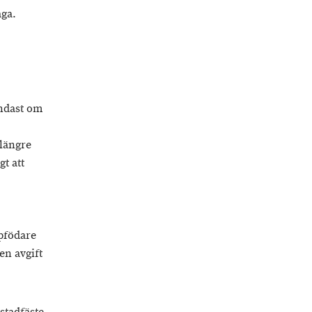
åga.
endast om
 längre
t att
ppfödare
en avgift