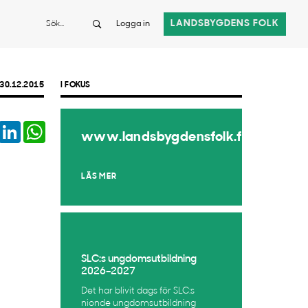
Sök
LANDSBYGDENS FOLK
Logga in
30.12.2015
I FOKUS
book
Twitter
LinkedIn
WhatsApp
www.landsbygdensfolk.fi
LÄS MER
SLC:s ungdomsutbildning
2026–2027
Det har blivit dags för SLC:s
nionde ungdomsutbildning