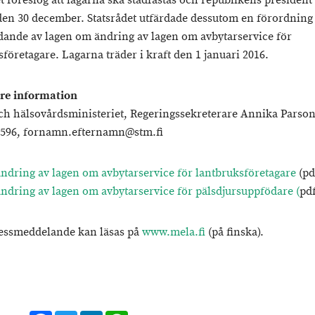
t föreslog att lagarna ska stadfästas och republikens president 
den 30 december. Statsrådet utfärdade dessutom en förordnin
ädande av lagen om ändring av lagen om avbytarservice för
företagare. Lagarna träder i kraft den 1 januari 2016.
are information
och hälsovårdsministeriet, Regeringssekreterare Annika Parson
 596, fornamn.efternamn@stm.fi
ndring av lagen om avbytarservice för lantbruksföretagare
(pd
ndring av lagen om avbytarservice för pälsdjursuppfödare (
pd
essmeddelande kan läsas på
www.mela.fi
(på finska).