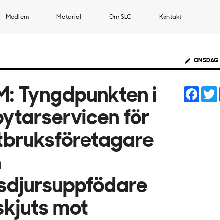
Medlem
Material
Om SLC
Kontakt
ONSDAG 
Face
: Tyngdpunkten i
ytarservicen för
tbruksföretagare
h
sdjursuppfödare
skjuts mot