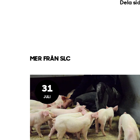
Dela si
MER FRÅN SLC
31
JULI