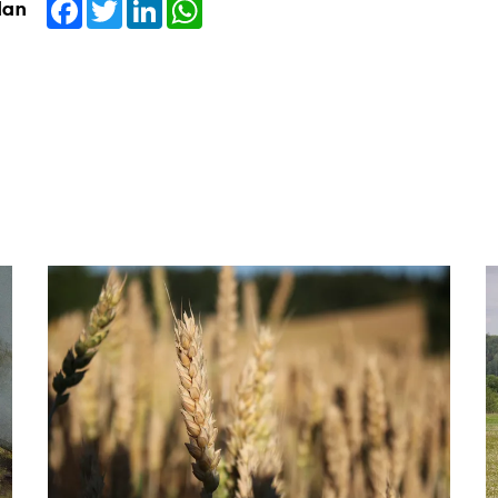
Facebook
Twitter
LinkedIn
WhatsApp
dan