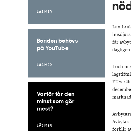
nöd
LÄS MER
Lantbruk
husdjurs
Bonden behövs
får avby
på YouTube
dagligen
LÄS MER
I och me
lagstift
EU:s rät
december
Varför får den
marknad
minst som gör
mest?
Avbytars
Avbytars
LÄS MER
förblir a