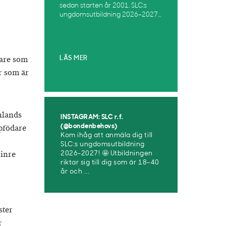
sedan starten år 2001. SLC:s
ungdomsutbildning 2026–2027...
gare som
LÄS MER
r som är
nlands
INSTAGRAM: SLC r.f.
ppfödare
(@bondenbehovs)
Kom ihåg att anmäla dig till
SLC:s ungdomsutbildning
 inre
2026-2027! 🤩 Utbildningen
riktar sig till dig som är 18–40
år och ...
ster
r