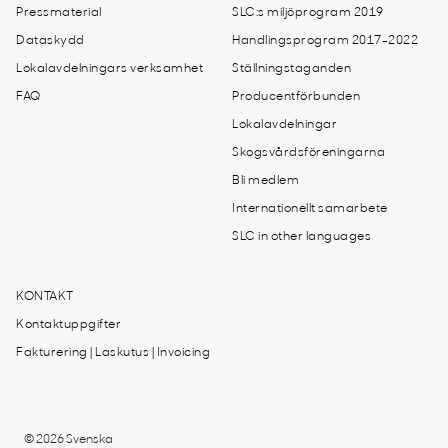
Pressmaterial
SLC:s miljöprogram 2019
Dataskydd
Handlingsprogram 2017-2022
Lokalavdelningars verksamhet
Ställningstaganden
FAQ
Producentförbunden
Lokalavdelningar
Skogsvårdsföreningarna
Bli medlem
Internationellt samarbete
SLC in other languages
KONTAKT
Kontaktuppgifter
Fakturering | Laskutus | Invoicing
© 2026 Svenska