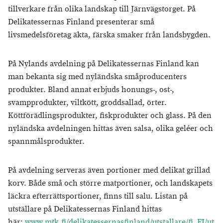
tillverkare från olika landskap till Järnvägstorget. På
Delikatessernas Finland presenterar små
livsmedelsföretag äkta, färska smaker från landsbygden.
På Nylands avdelning på Delikatessernas Finland kan
man bekanta sig med nyländska småproducenters
produkter. Bland annat erbjuds honungs-, ost-,
svampprodukter, viltkött, groddsallad, örter.
Köttförädlingsprodukter, fiskprodukter och glass. På den
nyländska avdelningen hittas även salsa, olika geléer och
spannmålsprodukter.
På avdelning serveras även portioner med delikat grillad
korv. Både små och större matportioner, och landskapets
läckra efterrättsportioner, finns till salu. Listan på
utställare på Delikatessernas Finland hittas
här:
www.mtk.fi/delikatessernasfinland/utstallare/fi_FI/ut