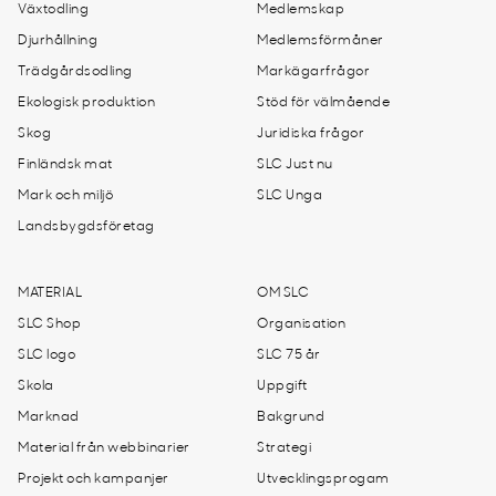
Växtodling
Medlemskap
Djurhållning
Medlemsförmåner
Trädgårdsodling
Markägarfrågor
Ekologisk produktion
Stöd för välmående
Skog
Juridiska frågor
Finländsk mat
SLC Just nu
Mark och miljö
SLC Unga
Landsbygdsföretag
MATERIAL
OM SLC
SLC Shop
Organisation
SLC logo
SLC 75 år
Skola
Uppgift
Marknad
Bakgrund
Material från webbinarier
Strategi
Projekt och kampanjer
Utvecklingsprogam