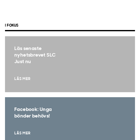
I FOKUS
Läs senaste
nyhetsbrevet SLC
Just nu
LÄS MER
Facebook: Unga
bönder behövs!
LÄS MER