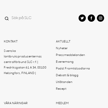
KONTAKT
AKTUELLT
Nyheter
Svenska
Pressmeddelanden
lantbruksproducenternas
Evenemang
centralförbund SLC r.f. |
Fredriksgatan 61 A 34, 00100
Podd: Framtidsodlarna
Helsingfors, FINLAND |
Debatt & blogg
Utlåtanden
Recept
VÅRA NÄRINGAR
MEDLEM