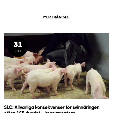
MER FRÅN SLC
31
JULI
SLC: Allvarliga konsekvenser för svinnäringen