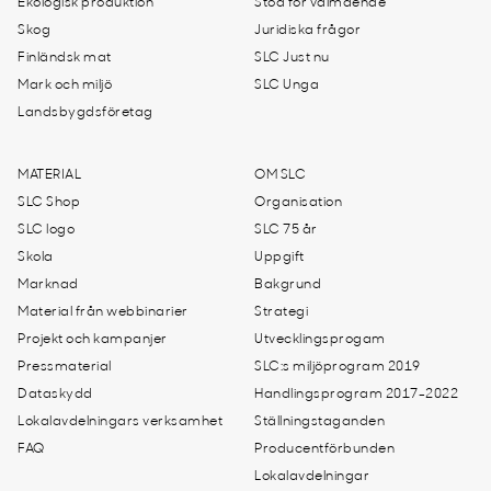
Ekologisk produktion
Stöd för välmående
Skog
Juridiska frågor
Finländsk mat
SLC Just nu
Mark och miljö
SLC Unga
Landsbygdsföretag
MATERIAL
OM SLC
SLC Shop
Organisation
SLC logo
SLC 75 år
Skola
Uppgift
Marknad
Bakgrund
Material från webbinarier
Strategi
Projekt och kampanjer
Utvecklingsprogam
Pressmaterial
SLC:s miljöprogram 2019
Dataskydd
Handlingsprogram 2017-2022
Lokalavdelningars verksamhet
Ställningstaganden
FAQ
Producentförbunden
Lokalavdelningar