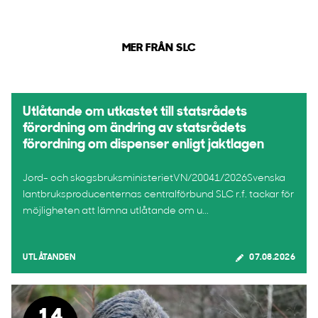
MER FRÅN SLC
Utlåtande om utkastet till statsrådets
förordning om ändring av statsrådets
förordning om dispenser enligt jaktlagen
Jord- och skogsbruksministerietVN/20041/2026Svenska
lantbruksproducenternas centralförbund SLC r.f. tackar för
möjligheten att lämna utlåtande om u...
UTLÅTANDEN
07.08.2026
14