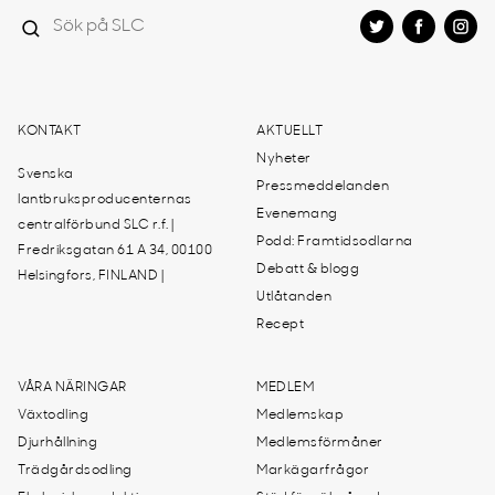
KONTAKT
AKTUELLT
Nyheter
Svenska
Pressmeddelanden
lantbruksproducenternas
Evenemang
centralförbund SLC r.f. |
Podd: Framtidsodlarna
Fredriksgatan 61 A 34, 00100
Debatt & blogg
Helsingfors, FINLAND |
Utlåtanden
Recept
VÅRA NÄRINGAR
MEDLEM
Växtodling
Medlemskap
Djurhållning
Medlemsförmåner
Trädgårdsodling
Markägarfrågor