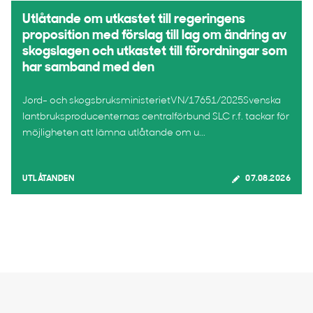
Utlåtande om utkastet till regeringens
proposition med förslag till lag om ändring av
skogslagen och utkastet till förordningar som
har samband med den
Jord- och skogsbruksministerietVN/17651/2025Svenska
lantbruksproducenternas centralförbund SLC r.f. tackar för
möjligheten att lämna utlåtande om u...
UTLÅTANDEN
07.08.2026