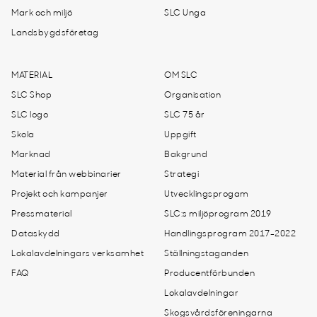
Mark och miljö
SLC Unga
Landsbygdsföretag
MATERIAL
OM SLC
SLC Shop
Organisation
SLC logo
SLC 75 år
Skola
Uppgift
Marknad
Bakgrund
Material från webbinarier
Strategi
Projekt och kampanjer
Utvecklingsprogam
Pressmaterial
SLC:s miljöprogram 2019
Dataskydd
Handlingsprogram 2017-2022
Lokalavdelningars verksamhet
Ställningstaganden
FAQ
Producentförbunden
Lokalavdelningar
Skogsvårdsföreningarna