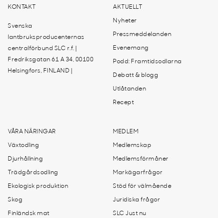
KONTAKT
AKTUELLT
Nyheter
Svenska
Pressmeddelanden
lantbruksproducenternas
Evenemang
centralförbund SLC r.f. |
Fredriksgatan 61 A 34, 00100
Podd: Framtidsodlarna
Helsingfors, FINLAND |
Debatt & blogg
Utlåtanden
Recept
VÅRA NÄRINGAR
MEDLEM
Växtodling
Medlemskap
Djurhållning
Medlemsförmåner
Trädgårdsodling
Markägarfrågor
Ekologisk produktion
Stöd för välmående
Skog
Juridiska frågor
Finländsk mat
SLC Just nu