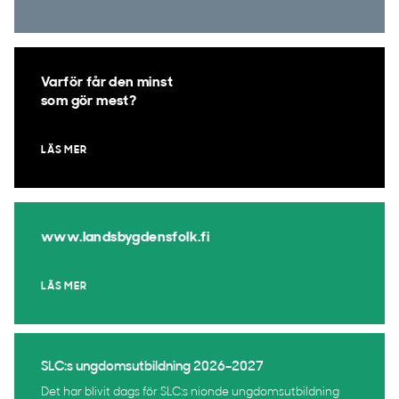
Varför får den minst
som gör mest?
LÄS MER
www.landsbygdensfolk.fi
LÄS MER
SLC:s ungdomsutbildning 2026–2027
Det har blivit dags för SLC:s nionde ungdomsutbildning