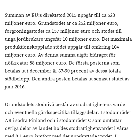
Summan av EU:s direktstöd 2015 uppgår till ca 523
miljoner euro. Grundstödet är ca 252 miljoner euro,
förgröningsstödet ca 157 miljoner euro och stödet till
unga jordbrukare ungefär 10 miljoner euro. Det maximala
produktionskopplade stödet uppgår till omkring 104
miljoner euro. Av denna summa utgör bidraget för
nötkreatur 88 miljoner euro. De första posterna som
betalas ut i december är 67-90 procent av dessa totala
stödbelopp. Den andra posten betalas ut senast i slutet av
juni 2016.
Grundstödets stödnivå består av stödrättighetens värde
och eventuella gårdsspecifika tilläggsdelar. I stödområdet
AB i södra Finland och i stödområdet C som omfattar
övriga delar av landet höjdes stödrättighetsvärdet i våras
med 0,1 euro jämfört med det uppskattade värdet. I