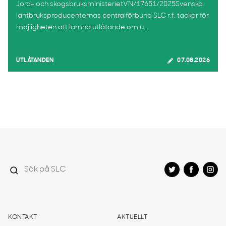
Jord- och skogsbruksministerietVN/17651/2025Svenska
lantbruksproducenternas centralförbund SLC r.f. tackar för
möjligheten att lämna utlåtande om u...
UTLÅTANDEN
07.08.2026
KONTAKT
AKTUELLT