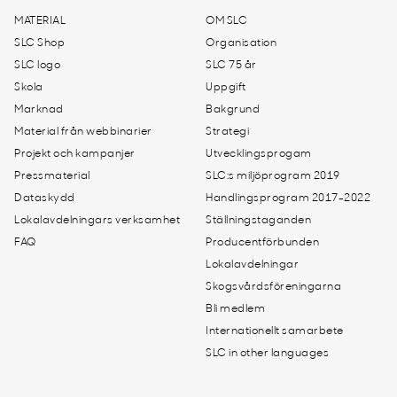
MATERIAL
OM SLC
SLC Shop
Organisation
SLC logo
SLC 75 år
Skola
Uppgift
Marknad
Bakgrund
Material från webbinarier
Strategi
Projekt och kampanjer
Utvecklingsprogam
Pressmaterial
SLC:s miljöprogram 2019
Dataskydd
Handlingsprogram 2017-2022
Lokalavdelningars verksamhet
Ställningstaganden
FAQ
Producentförbunden
Lokalavdelningar
Skogsvårdsföreningarna
Bli medlem
Internationellt samarbete
SLC in other languages