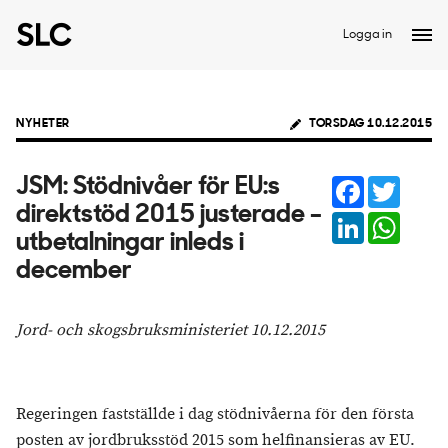
Logga in
NYHETER
TORSDAG 10.12.2015
Facebook
Twitter
JSM: Stödnivåer för EU:s
direktstöd 2015 justerade –
LinkedIn
Whats
utbetalningar inleds i
december
Jord- och skogsbruksministeriet 10.12.2015
Regeringen fastställde i dag stödnivåerna för den första
posten av jordbruksstöd 2015 som helfinansieras av EU.