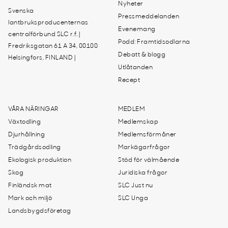
Nyheter
Svenska
Pressmeddelanden
lantbruksproducenternas
Evenemang
centralförbund SLC r.f. |
Podd: Framtidsodlarna
Fredriksgatan 61 A 34, 00100
Debatt & blogg
Helsingfors, FINLAND |
Utlåtanden
Recept
VÅRA NÄRINGAR
MEDLEM
Växtodling
Medlemskap
Djurhållning
Medlemsförmåner
Trädgårdsodling
Markägarfrågor
Ekologisk produktion
Stöd för välmående
Skog
Juridiska frågor
Finländsk mat
SLC Just nu
Mark och miljö
SLC Unga
Landsbygdsföretag