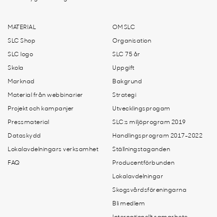
MATERIAL
OM SLC
SLC Shop
Organisation
SLC logo
SLC 75 år
Skola
Uppgift
Marknad
Bakgrund
Material från webbinarier
Strategi
Projekt och kampanjer
Utvecklingsprogam
Pressmaterial
SLC:s miljöprogram 2019
Dataskydd
Handlingsprogram 2017-2022
Lokalavdelningars verksamhet
Ställningstaganden
FAQ
Producentförbunden
Lokalavdelningar
Skogsvårdsföreningarna
Bli medlem