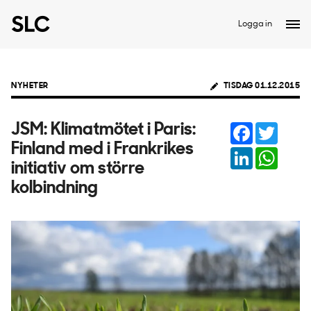
Logga in
NYHETER
TISDAG 01.12.2015
Facebook
Twitter
JSM: ​Klimatmötet i Paris:
Finland med i Frankrikes
LinkedIn
Whats
initiativ om större
kolbindning