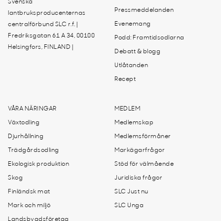
Svenska
Pressmeddelanden
lantbruksproducenternas
Evenemang
centralförbund SLC r.f. |
Fredriksgatan 61 A 34, 00100
Podd: Framtidsodlarna
Helsingfors, FINLAND |
Debatt & blogg
Utlåtanden
Recept
VÅRA NÄRINGAR
MEDLEM
Växtodling
Medlemskap
Djurhållning
Medlemsförmåner
Trädgårdsodling
Markägarfrågor
Ekologisk produktion
Stöd för välmående
Skog
Juridiska frågor
Finländsk mat
SLC Just nu
Mark och miljö
SLC Unga
Landsbygdsföretag