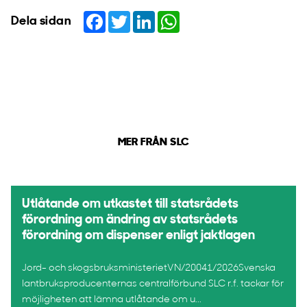
Facebook
Twitter
LinkedIn
WhatsApp
Dela sidan
MER FRÅN SLC
Utlåtande om utkastet till statsrådets
förordning om ändring av statsrådets
förordning om dispenser enligt jaktlagen
Jord- och skogsbruksministerietVN/20041/2026Svenska
lantbruksproducenternas centralförbund SLC r.f. tackar för
möjligheten att lämna utlåtande om u...