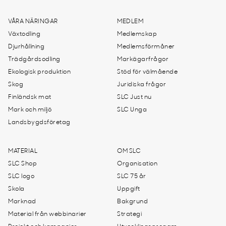
VÅRA NÄRINGAR
MEDLEM
Växtodling
Medlemskap
Djurhållning
Medlemsförmåner
Trädgårdsodling
Markägarfrågor
Ekologisk produktion
Stöd för välmående
Skog
Juridiska frågor
Finländsk mat
SLC Just nu
Mark och miljö
SLC Unga
Landsbygdsföretag
MATERIAL
OM SLC
SLC Shop
Organisation
SLC logo
SLC 75 år
Skola
Uppgift
Marknad
Bakgrund
Material från webbinarier
Strategi