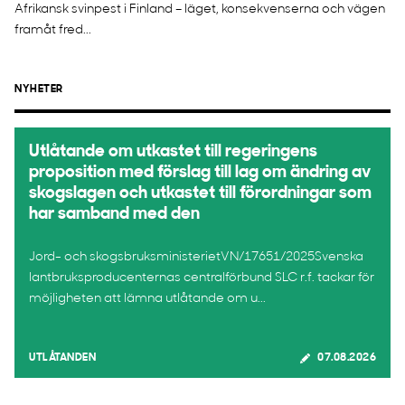
Afrikansk svinpest i Finland – läget, konsekvenserna och vägen
framåt fred...
NYHETER
Utlåtande om utkastet till regeringens
proposition med förslag till lag om ändring av
skogslagen och utkastet till förordningar som
har samband med den
Jord- och skogsbruksministerietVN/17651/2025Svenska
lantbruksproducenternas centralförbund SLC r.f. tackar för
möjligheten att lämna utlåtande om u...
UTLÅTANDEN
07.08.2026