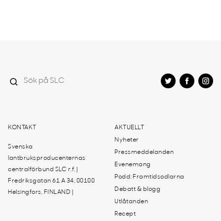
KONTAKT
AKTUELLT
Nyheter
Svenska
Pressmeddelanden
lantbruksproducenternas
Evenemang
centralförbund SLC r.f. |
Podd: Framtidsodlarna
Fredriksgatan 61 A 34, 00100
Debatt & blogg
Helsingfors, FINLAND |
Utlåtanden
Recept