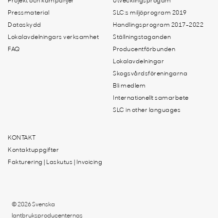
Projekt och kampanjer
Utvecklingsprogam
Pressmaterial
SLC:s miljöprogram 2019
Dataskydd
Handlingsprogram 2017-2022
Lokalavdelningars verksamhet
Ställningstaganden
FAQ
Producentförbunden
Lokalavdelningar
Skogsvårdsföreningarna
Bli medlem
Internationellt samarbete
SLC in other languages
KONTAKT
Kontaktuppgifter
Fakturering | Laskutus | Invoicing
© 2026 Svenska
lantbruksproducenternas