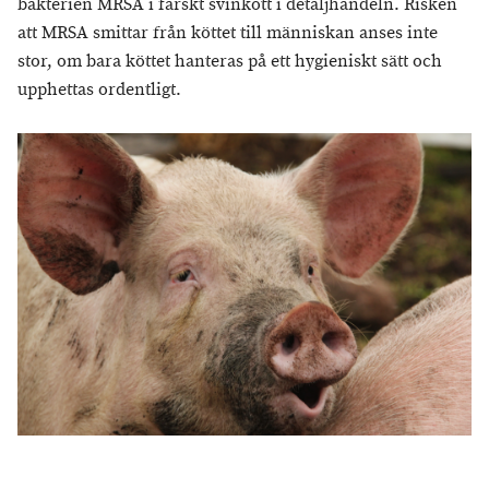
bakterien MRSA i färskt svinkött i detaljhandeln. Risken
att MRSA smittar från köttet till människan anses inte
stor, om bara köttet hanteras på ett hygieniskt sätt och
upphettas ordentligt.