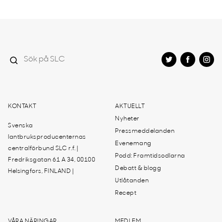
KONTAKT
AKTUELLT
Nyheter
Svenska
Pressmeddelanden
lantbruksproducenternas
Evenemang
centralförbund SLC r.f. |
Podd: Framtidsodlarna
Fredriksgatan 61 A 34, 00100
Debatt & blogg
Helsingfors, FINLAND |
Utlåtanden
Recept
VÅRA NÄRINGAR
MEDLEM