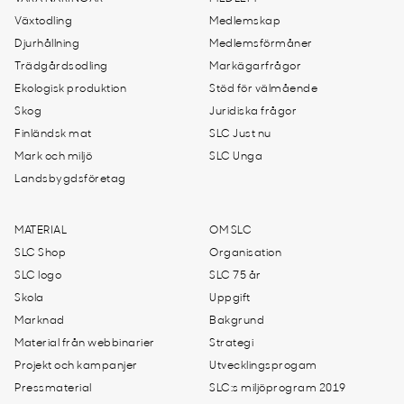
Växtodling
Medlemskap
Djurhållning
Medlemsförmåner
Trädgårdsodling
Markägarfrågor
Ekologisk produktion
Stöd för välmående
Skog
Juridiska frågor
Finländsk mat
SLC Just nu
Mark och miljö
SLC Unga
Landsbygdsföretag
MATERIAL
OM SLC
SLC Shop
Organisation
SLC logo
SLC 75 år
Skola
Uppgift
Marknad
Bakgrund
Material från webbinarier
Strategi
Projekt och kampanjer
Utvecklingsprogam
Pressmaterial
SLC:s miljöprogram 2019