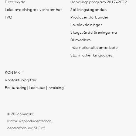
Dataskydd
Handlingsprogram 2017-2022
Lokalavdelningars verksamhet
Ställningstaganden
FAQ
Producentförbunden
Lokalavdelningar
Skogsvårdsföreningarna
Bli medlem
Internationellt samarbete
SLC in other languages
KONTAKT
Kontaktuppgifter
Fakturering | Laskutus | Invoicing
© 2026 Svenska
lantbruksproducenternas
centralförbund SLC r.f