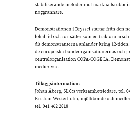
stabiliserande metoder mot marknadsrubbnin
noggrannare.
Demonstrationen i Bryssel startar från den no
lokal tid och fortsätter som en traktormarsch
dit demonstranterna anländer kring 12-tiden
de europeiska bondeorganisationernas och j
centralorganisation COPA-COGECA. Demonstrat
medier via .
Tilläggsinformation:
Johan Åberg, SLC:s verksamhetsledare, tel. 0
Kristian Westerholm, mjölkbonde och medle
tel. 041 462 2818