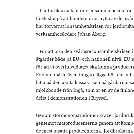
– Lantbrukarna kan inte ensamma betala för E
få ett slut på att handeln drar nytta av det svå
har förvärrat lönsamhetskrisen för jordbruka
verksamhetsledare Johan Åberg.
– För att lösa den svåraste lönsamhetskrisen 
åtgärder både på EU- och nationell nivå. EU:s 
för att vi överhuvudtaget ska kunna producer
Finland måste även tidigarelägga höstens utbe
lätta på den akuta kassakrisen på gårdarna, s
mjölkbonde från Ingå, som är en av de finlä
delta i demonstrationen i Bryssel.
Genom stordemonstrationen kräver jordbrukarn
gentemot matproducenterna genom att kompen
de mest utsatta producenterna. Jordbrukarna k