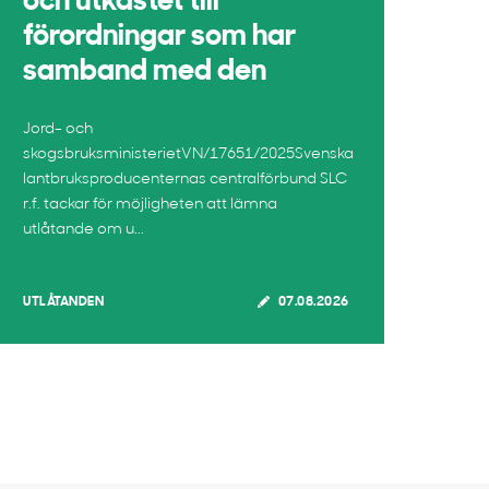
och utkastet till
förordningar som har
samband med den
Jord- och
skogsbruksministerietVN/17651/2025Svenska
lantbruksproducenternas centralförbund SLC
r.f. tackar för möjligheten att lämna
utlåtande om u...
UTLÅTANDEN
07.08.2026