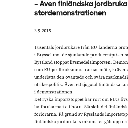
– Även finländska jordbruka
stordemonstrationen
3.9.2015
Tusentals jordbrukare från EU-länderna pro
i Bryssel mot de sjunkande producentpriser s
Ryssland stoppat livsmedelsimporten. Demon
som EU-jordbruksministrarnas möte, kräver at
underlätta den oväntade och svåra marknads
utrikespolitik. Även ett tjugotal finländska 
i demonstrationen.
Det ryska importstoppet har rört om EU:s li
lantbrukarna i ett hörn. Särskilt det finländsk
förlorarna. På grund av Rysslands importstop
finländska jordbrukets inkomster gått upp i r