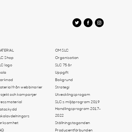
ATERIAL
OM SLC
LC Shop
Organisation
LC logo
SLC 75 år
kola
Uppgift
arknad
Bakgrund
aterial från webbinarier
Strategi
rojekt och kampanjer
Utvecklingsprogam
ressmaterial
SLC:s miljöprogram 2019
Handlingsprogram 2017-
ataskydd
2022
okalavdelningars
erksamhet
Ställningstaganden
AQ
Producentförbunden