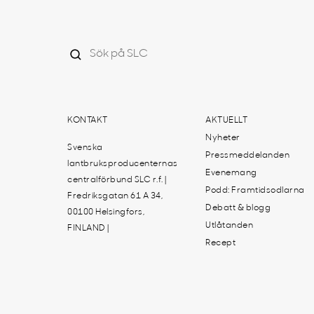
KONTAKT
AKTUELLT
Nyheter
Svenska
Pressmeddelanden
lantbruksproducenternas
Evenemang
centralförbund SLC r.f. |
Podd: Framtidsodlarna
Fredriksgatan 61 A 34,
Debatt & blogg
00100 Helsingfors,
Utlåtanden
FINLAND |
Recept