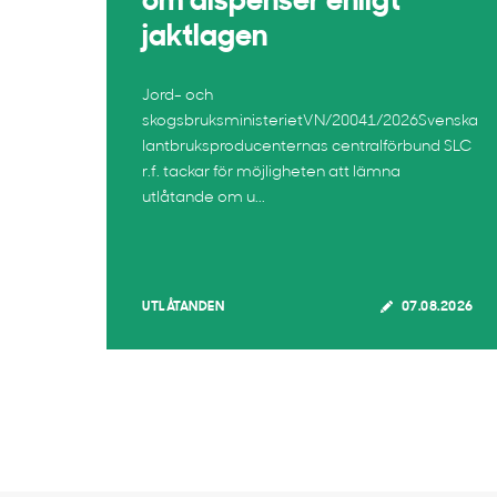
om dispenser enligt
jaktlagen
Jord- och
skogsbruksministerietVN/20041/2026Svenska
lantbruksproducenternas centralförbund SLC
r.f. tackar för möjligheten att lämna
utlåtande om u...
UTLÅTANDEN
07.08.2026