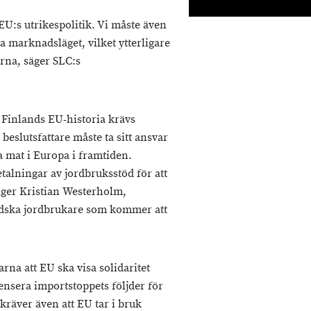
U:s utrikespolitik. Vi måste även
ra marknadsläget, vilket ytterligare
rna, säger SLC:s
i Finlands EU-historia krävs
beslutsfattare måste ta sitt ansvar
a mat i Europa i framtiden.
talningar av jordbruksstöd för att
äger Kristian Westerholm,
ndska jordbrukare som kommer att
a att EU ska visa solidaritet
sera importstoppets följder för
räver även att EU tar i bruk