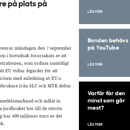
re på plats på
LÄS MER
Bonden behövs
testerar måndagen den 7 september
på YouTube
om i huvudsak förorsakats av att
strationen, som ordnas samtidigt
LÄS MER
t EU vidtar åtgärder för att
krisen med anledning av EU:s
lantbrukare från SLC och MTK deltar
Varför får den
vsmedelsmarknad och målat in
minst som gör
mest?
a jordbruket hör till de största
p har 400 miljoner euro av det
ök.
LÄS MER