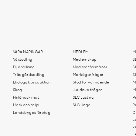
VÅRA NÄRINGAR
MEDLEM
M
Växtodling
Medlemskap
S
Djurhållning
Medlemsförmåner
S
Trädgårdsodling
Markägarfrågor
S
Ekologisk produktion
Stöd för välmående
M
Skog
Juridiska frågor
M
Finländsk mat
SLC Just nu
P
Mark och miljö
SLC Unga
P
Landsbygdsföretag
D
L
v
F