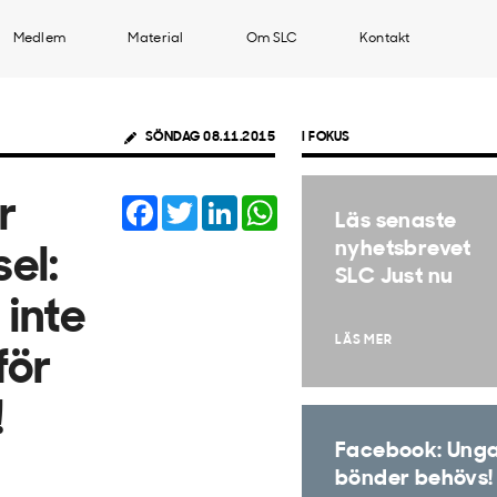
Medlem
Material
Om SLC
Kontakt
SÖNDAG 08.11.2015
I FOKUS
Facebook
Twitter
LinkedIn
WhatsApp
r
Läs senaste
nyhetsbrevet
sel:
SLC Just nu
inte
LÄS MER
för
!
Facebook: Ung
bönder behövs!