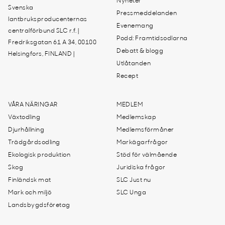
Nyheter
Svenska
Pressmeddelanden
lantbruksproducenternas
Evenemang
centralförbund SLC r.f. |
Podd: Framtidsodlarna
Fredriksgatan 61 A 34, 00100
Debatt & blogg
Helsingfors, FINLAND |
Utlåtanden
Recept
VÅRA NÄRINGAR
MEDLEM
Växtodling
Medlemskap
Djurhållning
Medlemsförmåner
Trädgårdsodling
Markägarfrågor
Ekologisk produktion
Stöd för välmående
Skog
Juridiska frågor
Finländsk mat
SLC Just nu
Mark och miljö
SLC Unga
Landsbygdsföretag