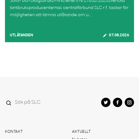
Jord- och skogsbruksministerietVN/17651/2025Svenska
lantbruksproducenternas centralförbund SLC r.f. tackar för
möjligheten att lämna utlåtande om u...
UTLÅTANDEN
07.08.2026
KONTAKT
AKTUELLT