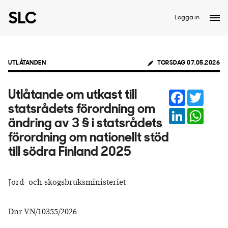
Logga in
UTLÅTANDEN
TORSDAG 07.05.2026
Facebook
Twitter
Utlåtande om utkast till
statsrådets förordning om
LinkedIn
Whats
ändring av 3 § i statsrådets
förordning om nationellt stöd
till södra Finland 2025
Jord- och skogsbruksministeriet
Dnr VN/10355/2026