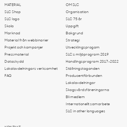
MATERIAL
OM SLC
SLC Shop
Organisation
SLC logo
SLC 75 år
Skola
Uppgift
Marknad
Bakgrund
Material från webbinarier
Strategi
Projekt och kampanjer
Utvecklingsprogam
Pressmaterial
SLC:s miljöprogram 2019
Dataskydd
Handlingsprogram 2017-2022
Lokalavdelningars verksamhet
Ställningstaganden
FAQ
Producentförbunden
Lokalavdelningar
Skogsvårdsföreningarna
Bli medlem
Internationellt samarbete
SLC in other languages