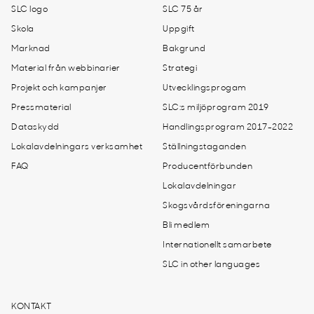
SLC logo
SLC 75 år
Skola
Uppgift
Marknad
Bakgrund
Material från webbinarier
Strategi
Projekt och kampanjer
Utvecklingsprogam
Pressmaterial
SLC:s miljöprogram 2019
Dataskydd
Handlingsprogram 2017-2022
Lokalavdelningars verksamhet
Ställningstaganden
FAQ
Producentförbunden
Lokalavdelningar
Skogsvårdsföreningarna
Bli medlem
Internationellt samarbete
SLC in other languages
KONTAKT