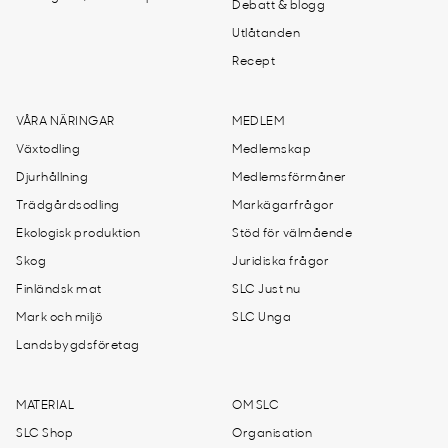
Debatt & blogg
Utlåtanden
Recept
VÅRA NÄRINGAR
MEDLEM
Växtodling
Medlemskap
Djurhållning
Medlemsförmåner
Trädgårdsodling
Markägarfrågor
Ekologisk produktion
Stöd för välmående
Skog
Juridiska frågor
Finländsk mat
SLC Just nu
Mark och miljö
SLC Unga
Landsbygdsföretag
MATERIAL
OM SLC
SLC Shop
Organisation