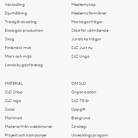
Växtodling
Medlemskap
Djurhållning
Medlemsförmåner
Trädgårdsodling
Markägarfrågor
Ekologisk produktion
Stöd för välmående
Skog
Juridiska frågor
Finländsk mat
SLC Just nu
Mark och miljö
SLC Unga
Landsbygdsföretag
MATERIAL
OM SLC
SLC Shop
Organisation
SLC logo
SLC 75 år
Skola
Uppgift
Marknad
Bakgrund
Material från webbinarier
Strategi
Projekt och kampanjer
Utvecklingsprogam