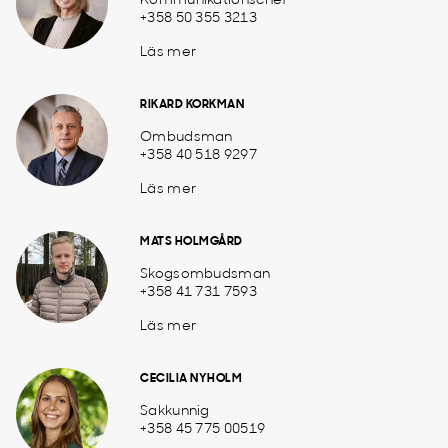
Kommunikationschef
+358 50 355 3213
Läs mer
RIKARD KORKMAN
Ombudsman
+358 40 518 9297
Läs mer
MATS HOLMGÅRD
Skogsombudsman
+358 41 731 7593
Läs mer
CECILIA NYHOLM
Sakkunnig
+358 45 775 00519