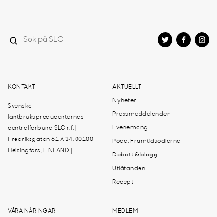
KONTAKT
AKTUELLT
Nyheter
Svenska
Pressmeddelanden
lantbruksproducenternas
Evenemang
centralförbund SLC r.f. |
Fredriksgatan 61 A 34, 00100
Podd: Framtidsodlarna
Helsingfors, FINLAND |
Debatt & blogg
Utlåtanden
Recept
VÅRA NÄRINGAR
MEDLEM