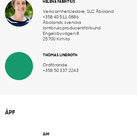
HELENA FABRITIUS
Verksamhetsledare, SLC Åboland
+358 40 511 0886
Åbolands svenska
lantbruksproducentförbund
Engelsbyvägen 8
25700 Kimito
THOMAS LINDROTH
Ordförande
+358 50 337 2243
ÅPF
ÅPF