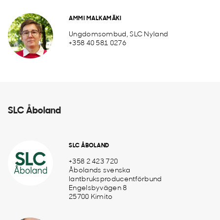
AMMI MALKAMÄKI
Ungdomsombud, SLC Nyland
+358 40 581 0276
SLC Åboland
SLC ÅBOLAND
+358 2 423 720
Åbolands svenska
lantbruksproducentförbund
Engelsbyvägen 8
25700 Kimito