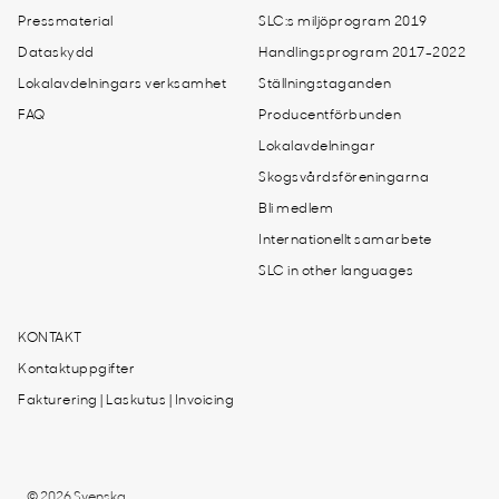
Pressmaterial
SLC:s miljöprogram 2019
Dataskydd
Handlingsprogram 2017-2022
Lokalavdelningars verksamhet
Ställningstaganden
FAQ
Producentförbunden
Lokalavdelningar
Skogsvårdsföreningarna
Bli medlem
Internationellt samarbete
SLC in other languages
KONTAKT
Kontaktuppgifter
Fakturering | Laskutus | Invoicing
© 2026 Svenska