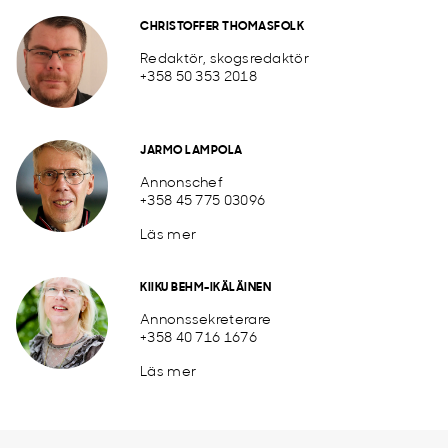
CHRISTOFFER THOMASFOLK
Redaktör, skogsredaktör
+358 50 353 2018
JARMO LAMPOLA
Annonschef
+358 45 775 03096
Läs mer
KIIKU BEHM-IKÄLÄINEN
Annonssekreterare
+358 40 716 1676
Läs mer