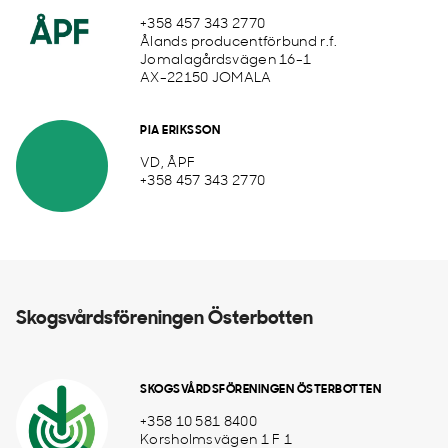
+358 457 343 2770
Ålands producentförbund r.f.
Jomalagårdsvägen 16-1
AX-22150 JOMALA
PIA ERIKSSON
VD, ÅPF
+358 457 343 2770
Skogsvårdsföreningen Österbotten
SKOGSVÅRDSFÖRENINGEN ÖSTERBOTTEN
+358 10 581 8400
Korsholmsvägen 1 F 1