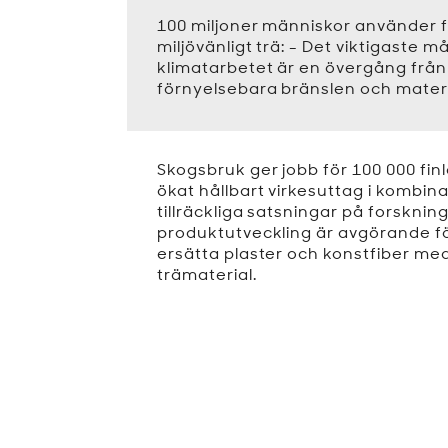
100 miljoner människor använder f
miljövänligt trä: - Det viktigaste må
klimatarbetet är en övergång från f
förnyelsebara bränslen och materi
Skogsbruk ger jobb för 100 000 finl
ökat hållbart virkesuttag i kombi
tillräckliga satsningar på forsknin
produktutveckling är avgörande fo
ersätta plaster och konstfiber m
trämaterial.