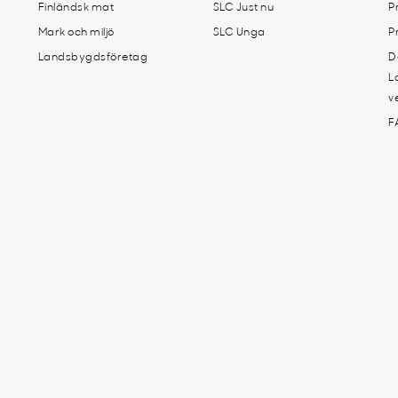
Finländsk mat
SLC Just nu
P
Mark och miljö
SLC Unga
P
Landsbygdsföretag
D
L
v
F