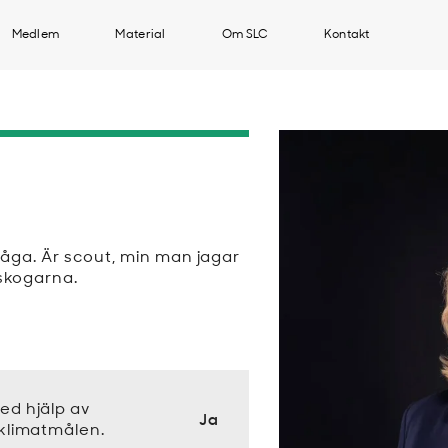
Medlem
Material
Om SLC
Kontakt
råga. Är scout, min man jagar
skogarna.
ed hjälp av
Ja
 klimatmålen.