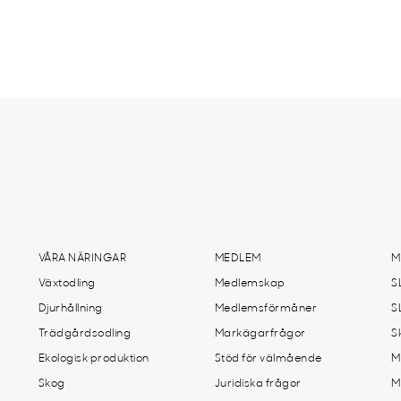
VÅRA NÄRINGAR
MEDLEM
M
Växtodling
Medlemskap
S
Djurhållning
Medlemsförmåner
S
Trädgårdsodling
Markägarfrågor
S
Ekologisk produktion
Stöd för välmående
M
Skog
Juridiska frågor
M