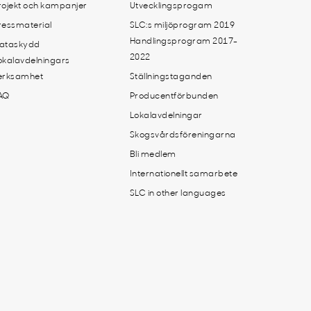
rojekt och kampanjer
Utvecklingsprogam
ressmaterial
SLC:s miljöprogram 2019
Handlingsprogram 2017-
ataskydd
2022
okalavdelningars
erksamhet
Ställningstaganden
AQ
Producentförbunden
Lokalavdelningar
Skogsvårdsföreningarna
Bli medlem
Internationellt samarbete
SLC in other languages