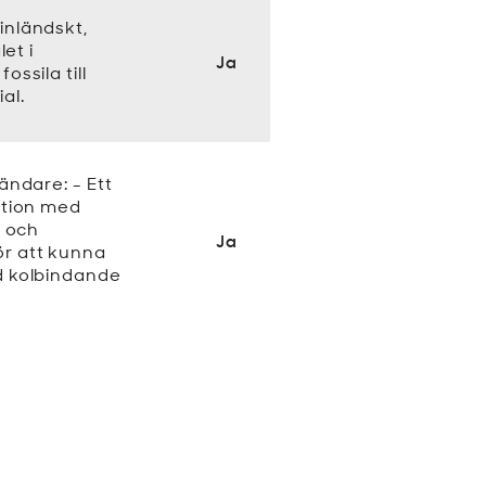
inländskt,
let i
Ja
ossila till
al.
ändare: - Ett
nation med
g och
Ja
̈r att kunna
ed kolbindande