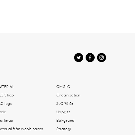
ATERIAL
OM SLC
LC Shop
Organisation
LC logo
SLC 75 år
kola
Uppgift
arknad
Bakgrund
aterial från webbinarier
Strategi