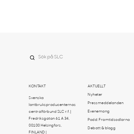
KONTAKT
AKTUELLT
Nyheter
Svenska
Pressmeddelanden
lantbruksproducenternas
Evenemang
centralförbund SLC r.f. |
Fredriksgatan 61 A 34,
Podd: Framtidsodlarna
00100 Helsingfors,
Debatt & blogg
FINLAND |