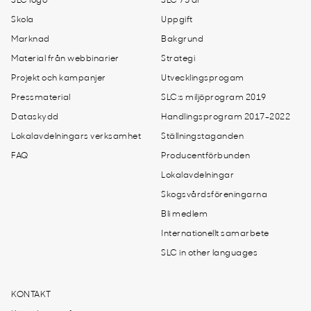
SLC logo
SLC 75 år
Skola
Uppgift
Marknad
Bakgrund
Material från webbinarier
Strategi
Projekt och kampanjer
Utvecklingsprogam
Pressmaterial
SLC:s miljöprogram 2019
Dataskydd
Handlingsprogram 2017-2022
Lokalavdelningars verksamhet
Ställningstaganden
FAQ
Producentförbunden
Lokalavdelningar
Skogsvårdsföreningarna
Bli medlem
Internationellt samarbete
SLC in other languages
KONTAKT