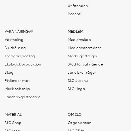
Utlåtanden
Recept
VÅRA NÄRINGAR
MEDLEM
Växtodling
Medlemskap
Djurhållning
Medlemsförmåner
Trädgårdsodling
Markägarfrågor
Ekologisk produktion
Stöd för välmående
Skog
Juridiska frågor
Finländsk mat
SLC Just nu
Mark och miljö
SLC Unga
Landsbygdsföretag
MATERIAL
OM SLC
SLC Shop
Organisation