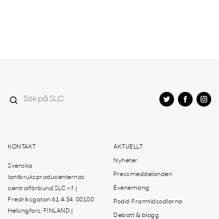
KONTAKT
AKTUELLT
Nyheter
Svenska
Pressmeddelanden
lantbruksproducenternas
Evenemang
centralförbund SLC r.f. |
Fredriksgatan 61 A 34, 00100
Podd: Framtidsodlarna
Helsingfors, FINLAND |
Debatt & blogg