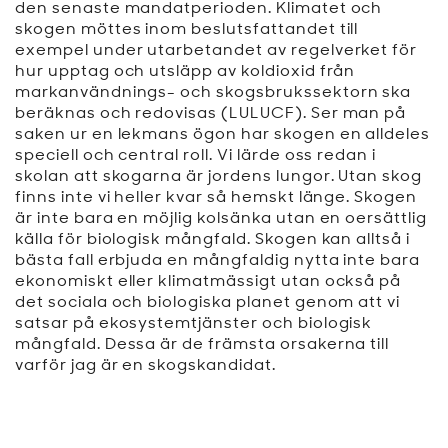
den senaste mandatperioden. Klimatet och
skogen möttes inom beslutsfattandet till
exempel under utarbetandet av regelverket för
hur upptag och utsläpp av koldioxid från
markanvändnings- och skogsbrukssektorn ska
beräknas och redovisas (LULUCF). Ser man på
saken ur en lekmans ögon har skogen en alldeles
speciell och central roll. Vi lärde oss redan i
skolan att skogarna är jordens lungor. Utan skog
finns inte vi heller kvar så hemskt länge. Skogen
är inte bara en möjlig kolsänka utan en oersättlig
källa för biologisk mångfald. Skogen kan alltså i
bästa fall erbjuda en mångfaldig nytta inte bara
ekonomiskt eller klimatmässigt utan också på
det sociala och biologiska planet genom att vi
satsar på ekosystemtjänster och biologisk
mångfald. Dessa är de främsta orsakerna till
varför jag är en skogskandidat.