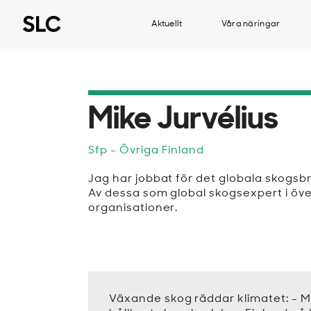
Aktuellt
Våra näringar
Mike Jurvélius
Sfp
- Övriga Finland
Jag har jobbat för det globala skogsbruk
Av dessa som global skogsexpert i över
organisationer.
Växande skog räddar klimatet: - M