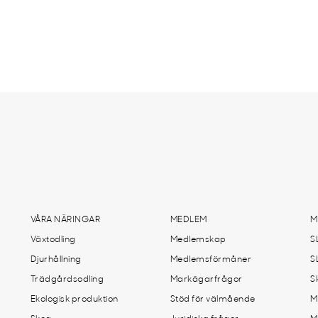
VÅRA NÄRINGAR
MEDLEM
M
Växtodling
Medlemskap
S
Djurhållning
Medlemsförmåner
S
Trädgårdsodling
Markägarfrågor
S
Ekologisk produktion
Stöd för välmående
M