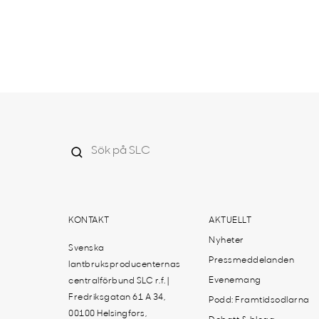
KONTAKT
AKTUELLT
Nyheter
Svenska
Pressmeddelanden
lantbruksproducenternas
Evenemang
centralförbund SLC r.f. |
Fredriksgatan 61 A 34,
Podd: Framtidsodlarna
00100 Helsingfors,