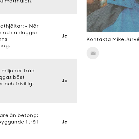
 klimatmålen.
athjältar: - När
er och anlägger
Ja
ens
Kontakta Mike Jurvé
hög.
 miljoner träd
ggas bäst
Ja
 och frivilligt
are än betong: -
byggande i trä i
Ja