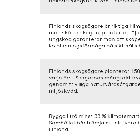
hållbart skogsbruk kan Finland nå
Finlands skogsägare är riktiga klim
man sköter skogen, planterar, röj
ungskog garanterar man att skog
kolbindningsförmåga på sikt hålls 
Finlands skogsägare planterar 150
varje år: - Skogarnas mångfald try
genom frivilliga naturvårdsåtgärder
miljöskydd.
Bygga i trä minst 33 % klimatsmart
Samhället bör främja ett aktivare 
Finland.