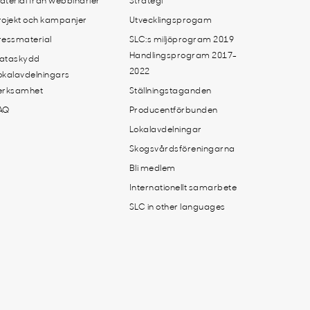
aterial från webbinarier
Strategi
rojekt och kampanjer
Utvecklingsprogam
ressmaterial
SLC:s miljöprogram 2019
Handlingsprogram 2017-
ataskydd
2022
okalavdelningars
erksamhet
Ställningstaganden
AQ
Producentförbunden
Lokalavdelningar
Skogsvårdsföreningarna
Bli medlem
Internationellt samarbete
SLC in other languages