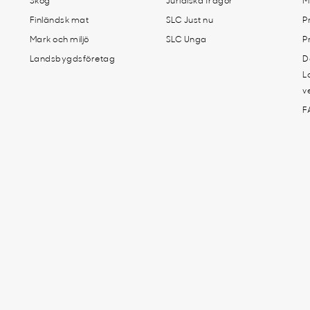
Skog
Juridiska frågor
M
Finländsk mat
SLC Just nu
P
Mark och miljö
SLC Unga
P
Landsbygdsföretag
D
L
v
F