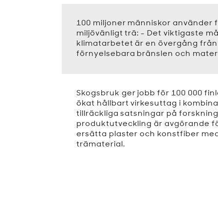
100 miljoner människor använder f
miljövänligt trä: - Det viktigaste må
klimatarbetet är en övergång från f
förnyelsebara bränslen och materi
Skogsbruk ger jobb för 100 000 finl
ökat hållbart virkesuttag i kombi
tillräckliga satsningar på forsknin
produktutveckling är avgörande fo
ersätta plaster och konstfiber m
trämaterial.