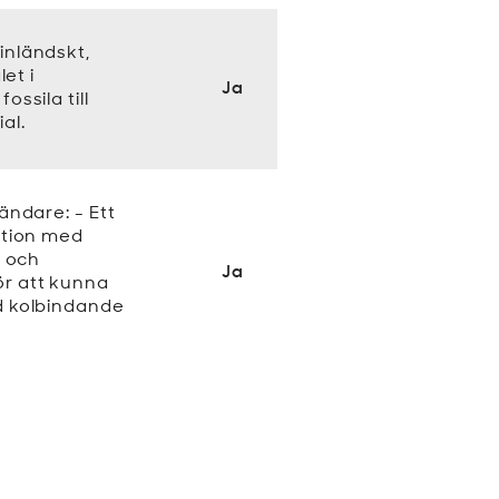
inländskt,
let i
Ja
ossila till
al.
ändare: - Ett
nation med
g och
Ja
̈r att kunna
ed kolbindande