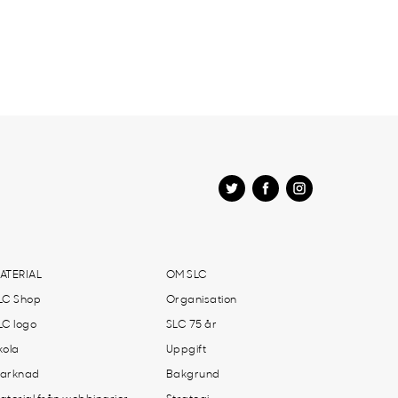
ATERIAL
OM SLC
LC Shop
Organisation
LC logo
SLC 75 år
kola
Uppgift
arknad
Bakgrund