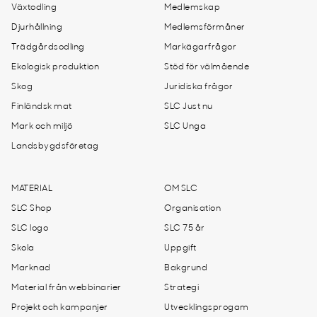
Växtodling
Medlemskap
Djurhållning
Medlemsförmåner
Trädgårdsodling
Markägarfrågor
Ekologisk produktion
Stöd för välmående
Skog
Juridiska frågor
Finländsk mat
SLC Just nu
Mark och miljö
SLC Unga
Landsbygdsföretag
MATERIAL
OM SLC
SLC Shop
Organisation
SLC logo
SLC 75 år
Skola
Uppgift
Marknad
Bakgrund
Material från webbinarier
Strategi
Projekt och kampanjer
Utvecklingsprogam