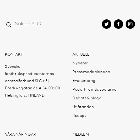
KONTAKT
AKTUELLT
Nyheter
Svenska
Pressmeddelanden
lantbruksproducenternas
Evenemang
centralförbund SLC r.f. |
Fredriksgatan 61 A 34, 00100
Podd: Framtidsodlarna
Helsingfors, FINLAND |
Debatt & blogg
Utlåtanden
Recept
VÅRA NÄRINGAR
MEDLEM