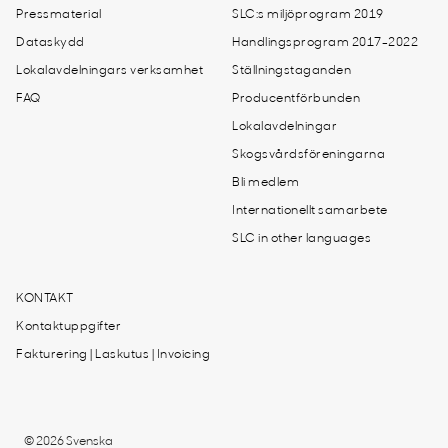
Pressmaterial
SLC:s miljöprogram 2019
Dataskydd
Handlingsprogram 2017-2022
Lokalavdelningars verksamhet
Ställningstaganden
FAQ
Producentförbunden
Lokalavdelningar
Skogsvårdsföreningarna
Bli medlem
Internationellt samarbete
SLC in other languages
KONTAKT
Kontaktuppgifter
Fakturering | Laskutus | Invoicing
© 2026 Svenska