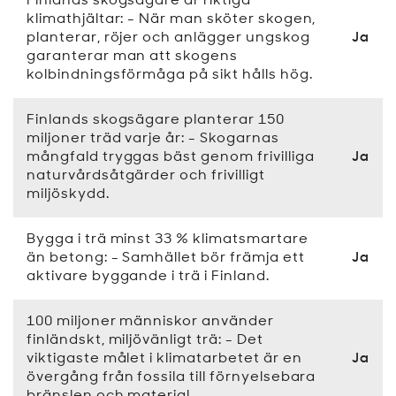
Finlands skogsägare är riktiga
klimathjältar: - När man sköter skogen,
planterar, röjer och anlägger ungskog
Ja
garanterar man att skogens
kolbindningsförmåga på sikt hålls hög.
Finlands skogsägare planterar 150
miljoner träd varje år: - Skogarnas
mångfald tryggas bäst genom frivilliga
Ja
naturvårdsåtgärder och frivilligt
miljöskydd.
Bygga i trä minst 33 % klimatsmartare
än betong: - Samhället bör främja ett
Ja
aktivare byggande i trä i Finland.
100 miljoner människor använder
finländskt, miljövänligt trä: - Det
viktigaste målet i klimatarbetet är en
Ja
övergång från fossila till förnyelsebara