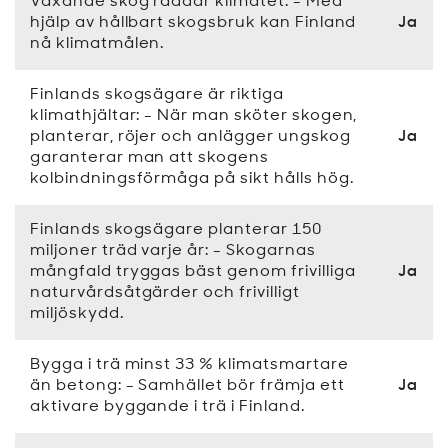
Växande skog räddar klimatet: - Med
hjälp av hållbart skogsbruk kan Finland
Ja
nå klimatmålen.
Finlands skogsägare är riktiga
klimathjältar: - När man sköter skogen,
planterar, röjer och anlägger ungskog
Ja
garanterar man att skogens
kolbindningsförmåga på sikt hålls hög.
Finlands skogsägare planterar 150
miljoner träd varje år: - Skogarnas
mångfald tryggas bäst genom frivilliga
Ja
naturvårdsåtgärder och frivilligt
miljöskydd.
Bygga i trä minst 33 % klimatsmartare
än betong: - Samhället bör främja ett
Ja
aktivare byggande i trä i Finland.