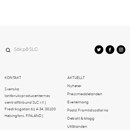
KONTAKT
AKTUELLT
Nyheter
Svenska
Pressmeddelanden
lantbruksproducenternas
Evenemang
centralförbund SLC r.f. |
Fredriksgatan 61 A 34, 00100
Podd: Framtidsodlarna
Helsingfors, FINLAND |
Debatt & blogg
Utlåtanden