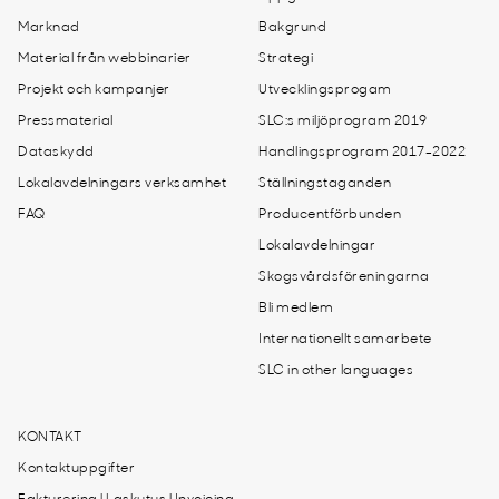
Marknad
Bakgrund
Material från webbinarier
Strategi
Projekt och kampanjer
Utvecklingsprogam
Pressmaterial
SLC:s miljöprogram 2019
Dataskydd
Handlingsprogram 2017-2022
Lokalavdelningars verksamhet
Ställningstaganden
FAQ
Producentförbunden
Lokalavdelningar
Skogsvårdsföreningarna
Bli medlem
Internationellt samarbete
SLC in other languages
KONTAKT
Kontaktuppgifter