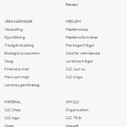
Recept
VÅRA NÄRINGAR
MEDLEM
Växtodling
Medlemskap
Djurhållning
Medlemsförmåner
Trädgårdsodling
Markägarfrågor
Ekologisk produktion
Stöd för välmående
Skog
Juridiska frågor
Finländsk mat
SLC Just nu
Mark och miljö
SLC Unga
Landsbygdsföretag
MATERIAL
OM SLC
SLC Shop
Organisation
SLC logo
SLC 75 år
Skola
Uppgift