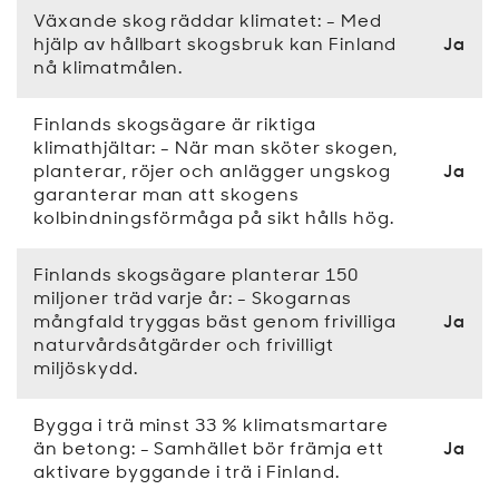
Växande skog räddar klimatet: - Med
hjälp av hållbart skogsbruk kan Finland
Ja
nå klimatmålen.
Finlands skogsägare är riktiga
klimathjältar: - När man sköter skogen,
planterar, röjer och anlägger ungskog
Ja
garanterar man att skogens
kolbindningsförmåga på sikt hålls hög.
Finlands skogsägare planterar 150
miljoner träd varje år: - Skogarnas
mångfald tryggas bäst genom frivilliga
Ja
naturvårdsåtgärder och frivilligt
miljöskydd.
Bygga i trä minst 33 % klimatsmartare
än betong: - Samhället bör främja ett
Ja
aktivare byggande i trä i Finland.