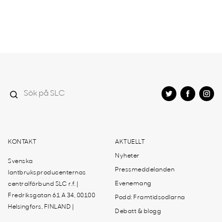
KONTAKT
AKTUELLT
Nyheter
Svenska
Pressmeddelanden
lantbruksproducenternas
Evenemang
centralförbund SLC r.f. |
Fredriksgatan 61 A 34, 00100
Podd: Framtidsodlarna
Helsingfors, FINLAND |
Debatt & blogg