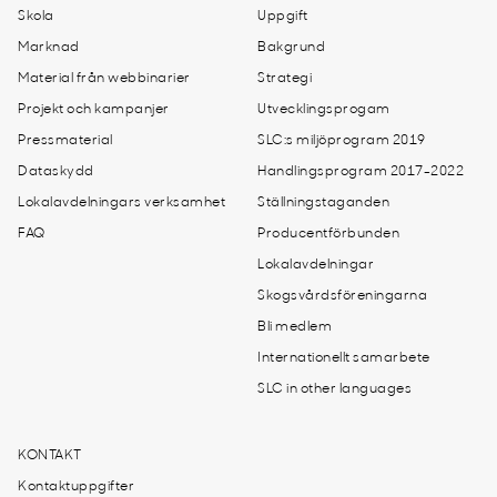
Skola
Uppgift
Marknad
Bakgrund
Material från webbinarier
Strategi
Projekt och kampanjer
Utvecklingsprogam
Pressmaterial
SLC:s miljöprogram 2019
Dataskydd
Handlingsprogram 2017-2022
Lokalavdelningars verksamhet
Ställningstaganden
FAQ
Producentförbunden
Lokalavdelningar
Skogsvårdsföreningarna
Bli medlem
Internationellt samarbete
SLC in other languages
KONTAKT
Kontaktuppgifter