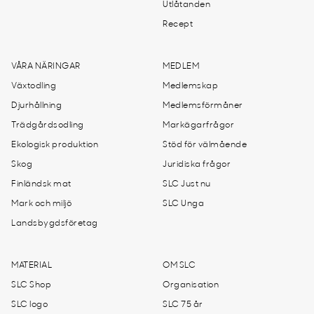
Utlåtanden
Recept
VÅRA NÄRINGAR
MEDLEM
Växtodling
Medlemskap
Djurhållning
Medlemsförmåner
Trädgårdsodling
Markägarfrågor
Ekologisk produktion
Stöd för välmående
Skog
Juridiska frågor
Finländsk mat
SLC Just nu
Mark och miljö
SLC Unga
Landsbygdsföretag
MATERIAL
OM SLC
SLC Shop
Organisation
SLC logo
SLC 75 år