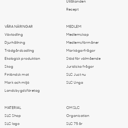
Utlåtanden
Recept
VÅRA NÄRINGAR
MEDLEM
Växtodling
Medlemskap
Djurhållning
Medlemsförmåner
Trädgårdsodling
Markägarfrågor
Ekologisk produktion
Stöd för välmående
Skog
Juridiska frågor
Finländsk mat
SLC Just nu
Mark och miljö
SLC Unga
Landsbygdsföretag
MATERIAL
OM SLC
SLC Shop
Organisation
SLC logo
SLC 75 år