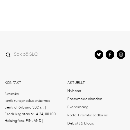
KONTAKT
AKTUELLT
Nyheter
Svenska
Pressmeddelanden
lantbruksproducenternas
Evenemang
centralförbund SLC r.f. |
Fredriksgatan 61 A 34, 00100
Podd: Framtidsodlarna
Helsingfors, FINLAND |
Debatt & blogg