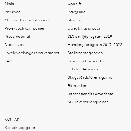
Skola
Uppgift
Marknad
Bakgrund
Material från webbinarier
Strategi
Projekt och kampanjer
Utvecklingsprogam
Pressmaterial
SLC:s miljöprogram 2019
Dataskydd
Handlingsprogram 2017-2022
Lokalavdelningars verksamhet
Ställningstaganden
FAQ
Producentförbunden
Lokalavdelningar
Skogsvårdsföreningarna
Bli medlem
Internationellt samarbete
SLC in other languages
KONTAKT
Kontaktuppgifter