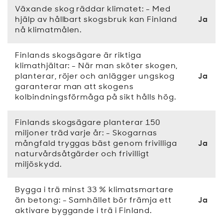
Växande skog räddar klimatet: - Med
hjälp av hållbart skogsbruk kan Finland
Ja
nå klimatmålen.
Finlands skogsägare är riktiga
klimathjältar: - När man sköter skogen,
planterar, röjer och anlägger ungskog
Ja
garanterar man att skogens
kolbindningsförmåga på sikt hålls hög.
Finlands skogsägare planterar 150
miljoner träd varje år: - Skogarnas
mångfald tryggas bäst genom frivilliga
Ja
naturvårdsåtgärder och frivilligt
miljöskydd.
Bygga i trä minst 33 % klimatsmartare
än betong: - Samhället bör främja ett
Ja
aktivare byggande i trä i Finland.