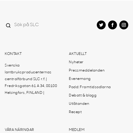
KONTAKT
AKTUELLT
Nyheter
Svenska
Pressmeddelanden
lantbruksproducenternas
Evenemang
centralförbund SLC r.f. |
Fredriksgatan 61 A 34, 00100
Podd: Framtidsodlarna
Helsingfors, FINLAND |
Debatt & blogg
Utlåtanden
Recept
VÅRA NÄRINGAR
MEDLEM