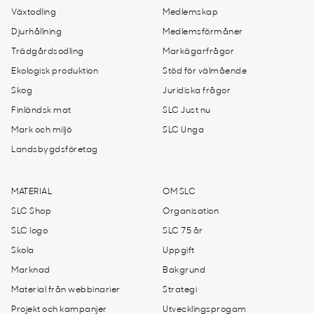
Växtodling
Medlemskap
Djurhållning
Medlemsförmåner
Trädgårdsodling
Markägarfrågor
Ekologisk produktion
Stöd för välmående
Skog
Juridiska frågor
Finländsk mat
SLC Just nu
Mark och miljö
SLC Unga
Landsbygdsföretag
MATERIAL
OM SLC
SLC Shop
Organisation
SLC logo
SLC 75 år
Skola
Uppgift
Marknad
Bakgrund
Material från webbinarier
Strategi
Projekt och kampanjer
Utvecklingsprogam