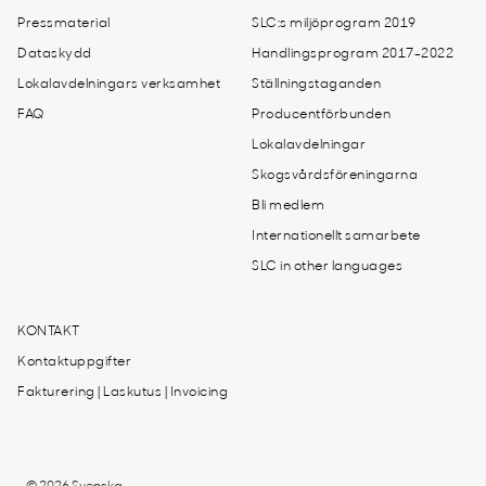
Pressmaterial
SLC:s miljöprogram 2019
Dataskydd
Handlingsprogram 2017-2022
Lokalavdelningars verksamhet
Ställningstaganden
FAQ
Producentförbunden
Lokalavdelningar
Skogsvårdsföreningarna
Bli medlem
Internationellt samarbete
SLC in other languages
KONTAKT
Kontaktuppgifter
Fakturering | Laskutus | Invoicing