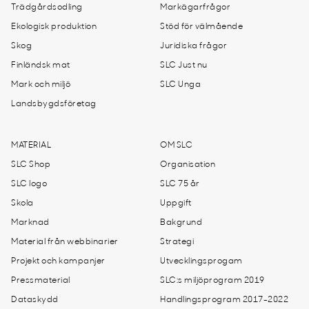
Trädgårdsodling
Markägarfrågor
Ekologisk produktion
Stöd för välmående
Skog
Juridiska frågor
Finländsk mat
SLC Just nu
Mark och miljö
SLC Unga
Landsbygdsföretag
MATERIAL
OM SLC
SLC Shop
Organisation
SLC logo
SLC 75 år
Skola
Uppgift
Marknad
Bakgrund
Material från webbinarier
Strategi
Projekt och kampanjer
Utvecklingsprogam
Pressmaterial
SLC:s miljöprogram 2019
Dataskydd
Handlingsprogram 2017-2022