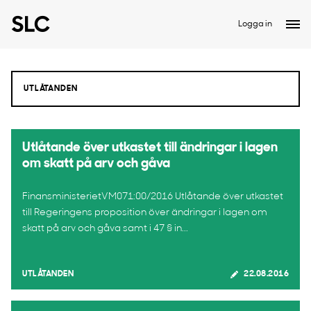
Logga in
Utlåtande över utkastet till ändringar i lagen
om skatt på arv och gåva
FinansministerietVM071:00/2016 Utlåtande över utkastet
till Regeringens proposition över ändringar i lagen om
skatt på arv och gåva samt i 47 § in...
UTLÅTANDEN
22.08.2016