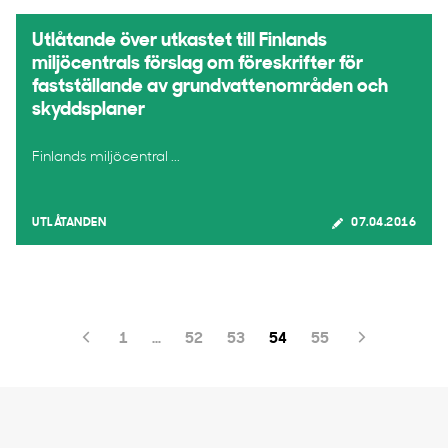
Utlåtande över utkastet till Finlands
miljöcentrals förslag om föreskrifter för
fastställande av grundvattenområden och
skyddsplaner
Finlands miljöcentral ...
UTLÅTANDEN
07.04.2016
1
…
52
53
54
55