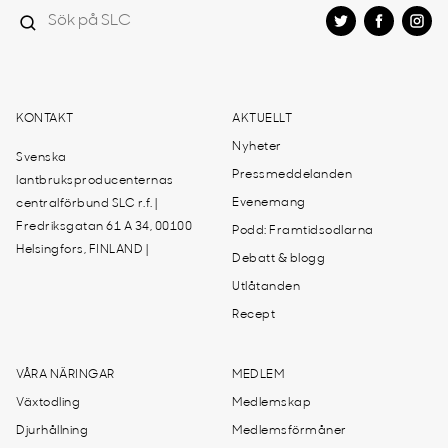
KONTAKT
AKTUELLT
Nyheter
Svenska
Pressmeddelanden
lantbruksproducenternas
Evenemang
centralförbund SLC r.f. |
Fredriksgatan 61 A 34, 00100
Podd: Framtidsodlarna
Helsingfors, FINLAND |
Debatt & blogg
Utlåtanden
Recept
VÅRA NÄRINGAR
MEDLEM
Växtodling
Medlemskap
Djurhållning
Medlemsförmåner