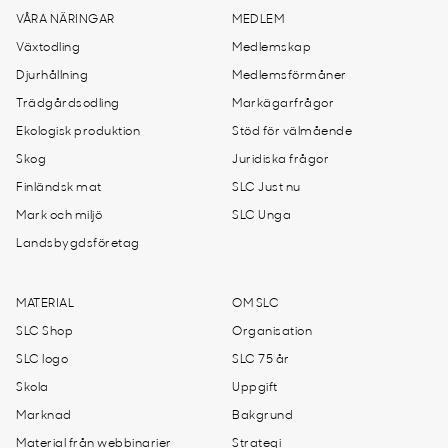
VÅRA NÄRINGAR
MEDLEM
Växtodling
Medlemskap
Djurhållning
Medlemsförmåner
Trädgårdsodling
Markägarfrågor
Ekologisk produktion
Stöd för välmående
Skog
Juridiska frågor
Finländsk mat
SLC Just nu
Mark och miljö
SLC Unga
Landsbygdsföretag
MATERIAL
OM SLC
SLC Shop
Organisation
SLC logo
SLC 75 år
Skola
Uppgift
Marknad
Bakgrund
Material från webbinarier
Strategi