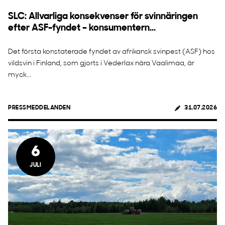
SLC: Allvarliga konsekvenser för svinnäringen
efter ASF-fyndet – konsumentern...
Det första konstaterade fyndet av afrikansk svinpest (ASF) hos
vildsvin i Finland, som gjorts i Vederlax nära Vaalimaa, är
myck...
PRESSMEDDELANDEN
31.07.2026
6
JULI