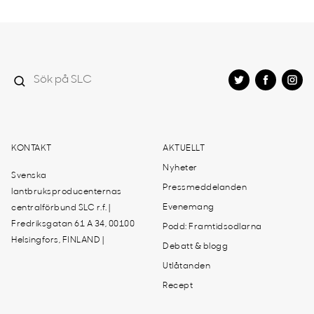
KONTAKT
AKTUELLT
Nyheter
Svenska
Pressmeddelanden
lantbruksproducenternas
Evenemang
centralförbund SLC r.f. |
Fredriksgatan 61 A 34, 00100
Podd: Framtidsodlarna
Helsingfors, FINLAND |
Debatt & blogg
Utlåtanden
Recept