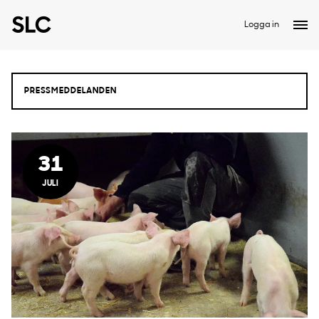
Logga in
31
JULI