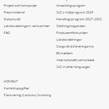
Projekt och kampanjer
Utvecklingsprogam
Pressmaterial
SLC:s miljöprogram 2019
Dataskydd
Handlingsprogram 2017-2022
Lokalavdelningars verksamhet
Ställningstaganden
FAQ
Producentförbunden
Lokalavdelningar
Skogsvårdsföreningarna
Bli medlem
Internationellt samarbete
SLC in other languages
KONTAKT
Kontaktuppgifter
Fakturering | Laskutus | Invoicing