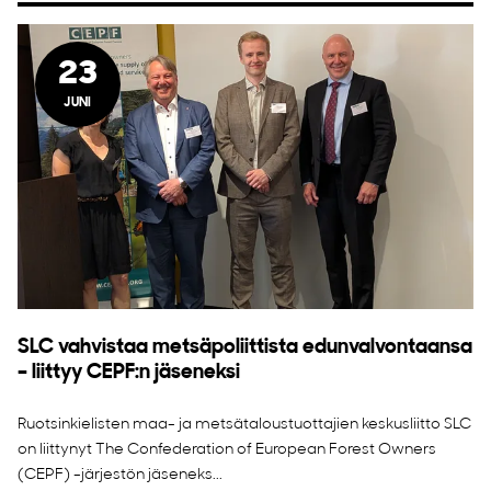
23
JUNI
SLC vahvistaa metsäpoliittista edunvalvontaansa
– liittyy CEPF:n jäseneksi
Ruotsinkielisten maa- ja metsätaloustuottajien keskusliitto SLC
on liittynyt The Confederation of European Forest Owners
(CEPF) -järjestön jäseneks...