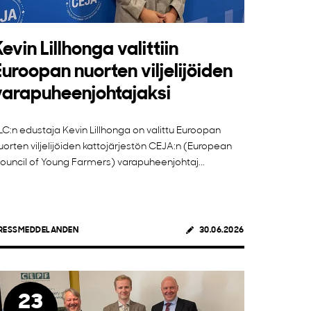
Kevin Lillhonga valittiin
Euroopan nuorten viljelijöiden
varapuheenjohtajaksi
LC:n edustaja Kevin Lillhonga on valittu Euroopan
uorten viljelijöiden kattojärjestön CEJA:n (European
ouncil of Young Farmers) varapuheenjohtaj...
RESSMEDDELANDEN
30.06.2026
23