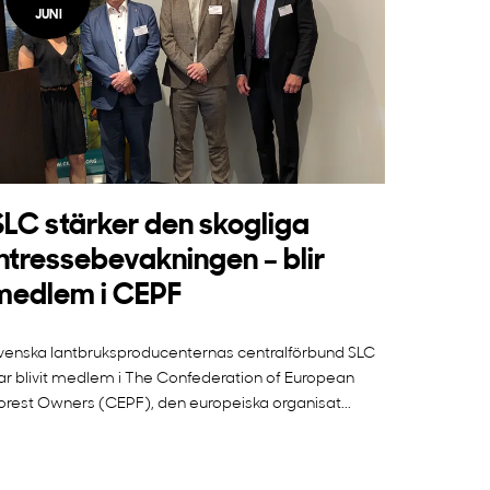
JUNI
SLC stärker den skogliga
intressebevakningen – blir
medlem i CEPF
venska lantbruksproducenternas centralförbund SLC
ar blivit medlem i The Confederation of European
orest Owners (CEPF), den europeiska organisat...