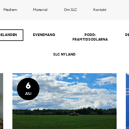
Medlem
Material
Om SLC
Kontakt
DELANDEN
EVENEMANG
PODD:
D
FRAMTIDSODLARNA
SLC NYLAND
6
JULI