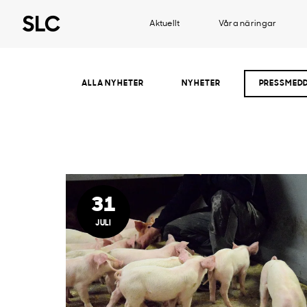
Aktuellt
Våra näringar
ALLA NYHETER
NYHETER
PRESSMED
31
JULI