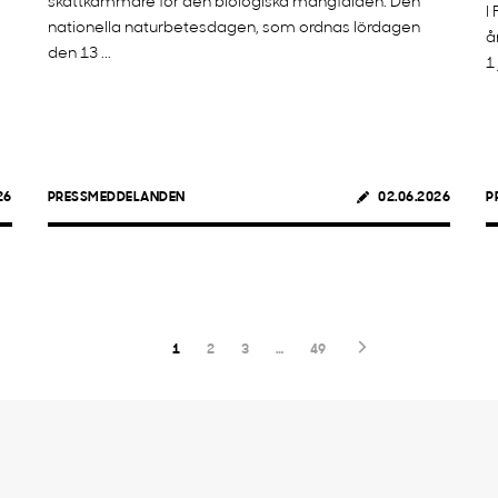
skattkammare för den biologiska mångfalden. Den
I
nationella naturbetesdagen, som ordnas lördagen
å
den 13 ...
1 
26
PRESSMEDDELANDEN
02.06.2026
P
1
2
3
…
49