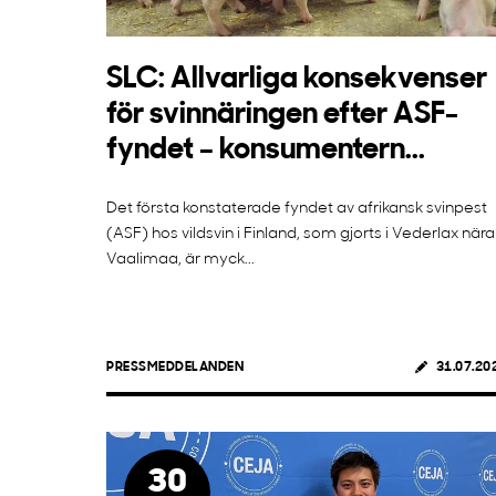
SLC: Allvarliga konsekvenser
för svinnäringen efter ASF-
fyndet – konsumentern...
Det första konstaterade fyndet av afrikansk svinpest
(ASF) hos vildsvin i Finland, som gjorts i Vederlax nära
Vaalimaa, är myck...
PRESSMEDDELANDEN
31.07.20
30