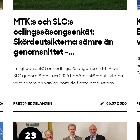
MTK:s och SLC:s
odlingssäsongsenkät:
Skördeutsikterna sämre än
genomsnittet –...
S
n
Enligt den enkät om odlingssäsongen som MTK och
C
SLC genomförde i juni 2026 bedöms skördeutsikterna
vara sämre än vanligt inom de flesta produktions...
26
PRESSMEDDELANDEN
06.07.2026
P
23