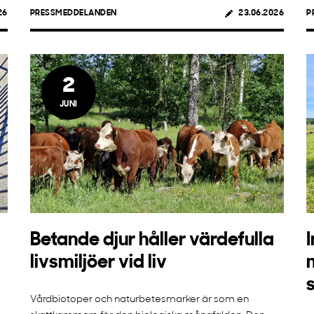
26
PRESSMEDDELANDEN
23.06.2026
P
2
JUNI
Betande djur håller värdefulla
livsmiljöer vid liv
s
Vårdbiotoper och naturbetesmarker är som en