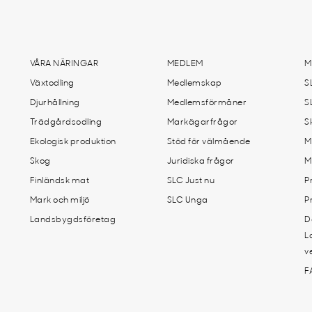
VÅRA NÄRINGAR
MEDLEM
M
Växtodling
Medlemskap
S
Djurhållning
Medlemsförmåner
S
Trädgårdsodling
Markägarfrågor
S
Ekologisk produktion
Stöd för välmående
M
Skog
Juridiska frågor
M
Finländsk mat
SLC Just nu
P
Mark och miljö
SLC Unga
P
Landsbygdsföretag
D
L
v
F