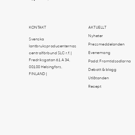
KONTAKT
AKTUELLT
Nyheter
Svenska
Pressmeddelanden
lantbruksproducenternas
Evenemang
centralförbund SLC r.f. |
Fredriksgatan 61 A 34,
Podd: Framtidsodlarna
00100 Helsingfors,
Debatt & blogg
FINLAND |
Utlåtanden
Recept