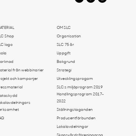
ATERIAL
OM SLC
LC Shop
Organisation
LC logo
SLC 75 år
kola
Uppgift
arknad
Bakgrund
aterial från webbinarier
Strategi
rojekt och kampanjer
Utvecklingsprogam
ressmaterial
SLC:s miljöprogram 2019
Handlingsprogram 2017-
ataskydd
2022
okalavdelningars
erksamhet
Ställningstaganden
AQ
Producentförbunden
Lokalavdelningar
Skogsvårdsföreningarna