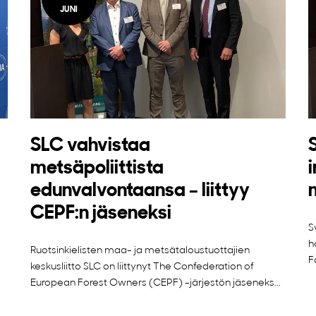
JUNI
SLC vahvistaa
metsäpoliittista
edunvalvontaansa – liittyy
CEPF:n jäseneksi
S
h
Ruotsinkielisten maa- ja metsätaloustuottajien
F
keskusliitto SLC on liittynyt The Confederation of
European Forest Owners (CEPF) -järjestön jäseneks...