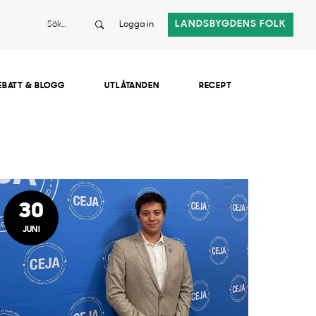
Sök
LANDSBYGDENS FOLK
Logga in
EBATT & BLOGG
UTLÅTANDEN
RECEPT
30
JUNI