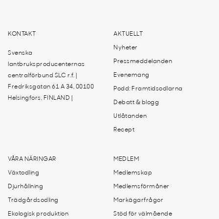
KONTAKT
AKTUELLT
Nyheter
Svenska
Pressmeddelanden
lantbruksproducenternas
Evenemang
centralförbund SLC r.f. |
Fredriksgatan 61 A 34, 00100
Podd: Framtidsodlarna
Helsingfors, FINLAND |
Debatt & blogg
Utlåtanden
Recept
VÅRA NÄRINGAR
MEDLEM
Växtodling
Medlemskap
Djurhållning
Medlemsförmåner
Trädgårdsodling
Markägarfrågor
Ekologisk produktion
Stöd för välmående