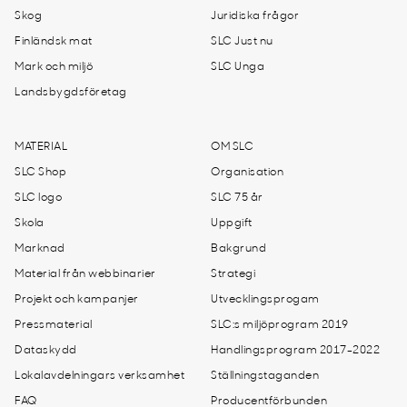
Skog
Juridiska frågor
Finländsk mat
SLC Just nu
Mark och miljö
SLC Unga
Landsbygdsföretag
MATERIAL
OM SLC
SLC Shop
Organisation
SLC logo
SLC 75 år
Skola
Uppgift
Marknad
Bakgrund
Material från webbinarier
Strategi
Projekt och kampanjer
Utvecklingsprogam
Pressmaterial
SLC:s miljöprogram 2019
Dataskydd
Handlingsprogram 2017-2022
Lokalavdelningars verksamhet
Ställningstaganden
FAQ
Producentförbunden