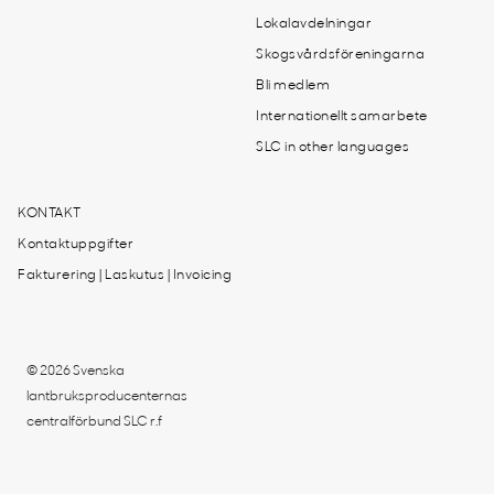
Lokalavdelningar
Skogsvårdsföreningarna
Bli medlem
Internationellt samarbete
SLC in other languages
KONTAKT
Kontaktuppgifter
Fakturering | Laskutus | Invoicing
© 2026 Svenska
lantbruksproducenternas
centralförbund SLC r.f