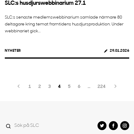
SLC:s husdjurswebbinarium 27.1
SLC:s senaste medlemswebbinarium samlade närmare 80
deltagare kring temat framtidens husdjursproduktion. Under
webbinariet gick...
NYHETER
29.01.2026
1
2
3
4
5
6
…
224