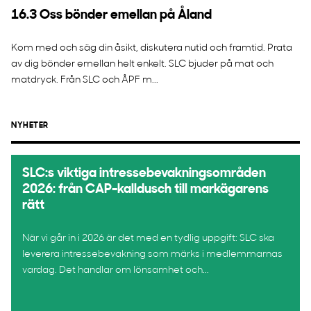
16.3 Oss bönder emellan på Åland
Kom med och säg din åsikt, diskutera nutid och framtid. Prata
av dig bönder emellan helt enkelt. SLC bjuder på mat och
matdryck. Från SLC och ÅPF m...
NYHETER
SLC:s viktiga intressebevakningsområden
2026: från CAP-kalldusch till markägarens
rätt
När vi går in i 2026 är det med en tydlig uppgift: SLC ska
leverera intressebevakning som märks i medlemmarnas
vardag. Det handlar om lönsamhet och...