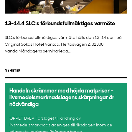
13-14.4 SLC:s förbundsfullmäktiges vårmöte
SLC:s förbundsfullmäktiges vårmöte hålls den 13-14 april på
Original Sokos Hotel Vantaa, Hertasvägen 2, 01300
Vanda.Måndagens seminarieda...
NYHETER
Handeln skrämmer med höjda matpriser –
livsmedelsmarknadslagens skärpningar är
nödvändiga
ÖPPET BREV Förslaget till ändring av
livsmedelsmarknadslagen ges till riksdagen inom de