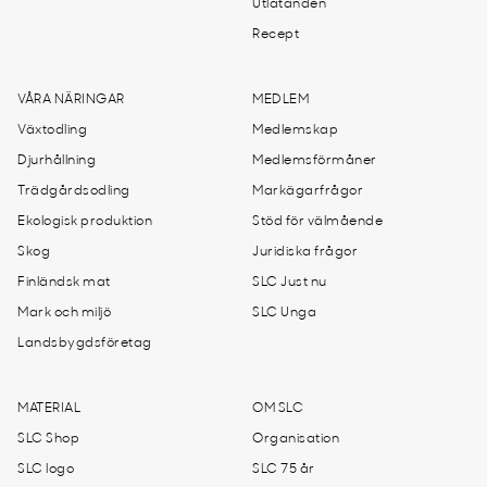
Utlåtanden
Recept
VÅRA NÄRINGAR
MEDLEM
Växtodling
Medlemskap
Djurhållning
Medlemsförmåner
Trädgårdsodling
Markägarfrågor
Ekologisk produktion
Stöd för välmående
Skog
Juridiska frågor
Finländsk mat
SLC Just nu
Mark och miljö
SLC Unga
Landsbygdsföretag
MATERIAL
OM SLC
SLC Shop
Organisation
SLC logo
SLC 75 år