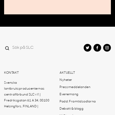
KONTAKT
AKTUELLT
Nyheter
Svenska
Pressmeddelanden
lantbruksproducenternas
Evenemang
centralförbund SLC r.f. |
Fredriksgatan 61 A 34, 00100
Podd: Framtidsodlarna
Helsingfors, FINLAND |
Debatt & blogg