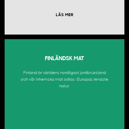
LÄS MER
FINLÄNDSK MAT
Finland är världens nordligast jordbruksland
och vår inhemska mat odlas i Europas renaste
natur.