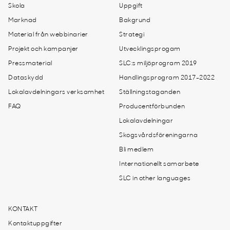
Skola
Uppgift
Marknad
Bakgrund
Material från webbinarier
Strategi
Projekt och kampanjer
Utvecklingsprogam
Pressmaterial
SLC:s miljöprogram 2019
Dataskydd
Handlingsprogram 2017-2022
Lokalavdelningars verksamhet
Ställningstaganden
FAQ
Producentförbunden
Lokalavdelningar
Skogsvårdsföreningarna
Bli medlem
Internationellt samarbete
SLC in other languages
KONTAKT
Kontaktuppgifter