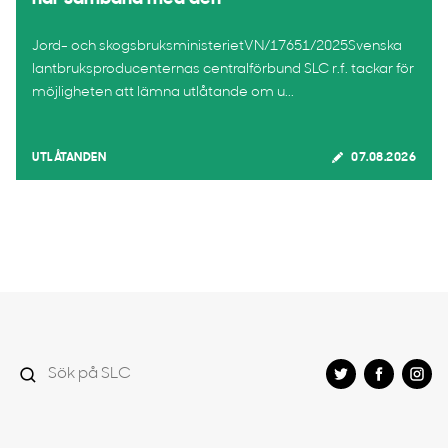
Jord- och skogsbruksministerietVN/17651/2025Svenska
lantbruksproducenternas centralförbund SLC r.f. tackar för
möjligheten att lämna utlåtande om u...
UTLÅTANDEN
07.08.2026