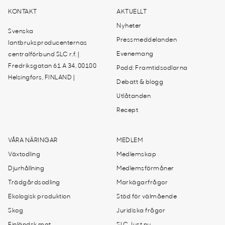
KONTAKT
AKTUELLT
Nyheter
Svenska
Pressmeddelanden
lantbruksproducenternas
Evenemang
centralförbund SLC r.f. |
Fredriksgatan 61 A 34, 00100
Podd: Framtidsodlarna
Helsingfors, FINLAND |
Debatt & blogg
Utlåtanden
Recept
VÅRA NÄRINGAR
MEDLEM
Växtodling
Medlemskap
Djurhållning
Medlemsförmåner
Trädgårdsodling
Markägarfrågor
Ekologisk produktion
Stöd för välmående
Skog
Juridiska frågor
Finländsk mat
SLC Just nu