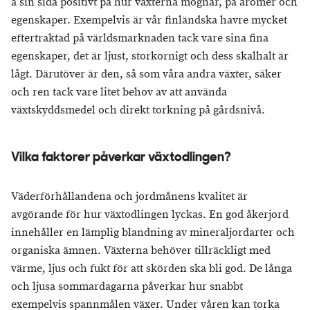
å sin sida positivt på hur växterna mognar, på aromer och
egenskaper. Exempelvis är vår finländska havre mycket
eftertraktad på världsmarknaden tack vare sina fina
egenskaper, det är ljust, storkornigt och dess skalhalt är
lågt. Därutöver är den, så som våra andra växter, säker
och ren tack vare litet behov av att använda
växtskyddsmedel och direkt torkning på gårdsnivå.
Vilka faktorer påverkar växtodlingen?
Väderförhållandena och jordmånens kvalitet är
avgörande för hur växtodlingen lyckas. En god åkerjord
innehåller en lämplig blandning av mineraljordarter och
organiska ämnen. Växterna behöver tillräckligt med
värme, ljus och fukt för att skörden ska bli god. De långa
och ljusa sommardagarna påverkar hur snabbt
exempelvis spannmålen växer. Under våren kan torka