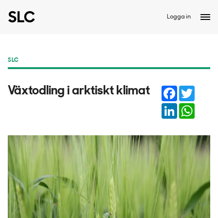
Logga in
SLC
Facebook
Twitter
Växtodling i arktiskt klimat
LinkedIn
Whats