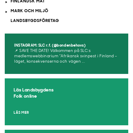
FINLÄNDSK MAT
MARK OCH MILJÖ
LANDSBYGDSFÖRETAG
INSTAGRAM: SLC r.f. (@bondenbehovs)
📌 SAVE THE DATE! Välkommen på SLC:s
medlemswebbinarium ”Afrikansk svinpest i Finland –
läget, konsekvenserna och vägen ...
Läs Landsbygdens
Folk online
LÄS MER