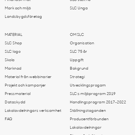
Mark och miljö
SLC Unga
Landsbygdsföretag
MATERIAL
OM SLC
SLC Shop
Organisation
SLC logo
SLC 75 år
Skola
Uppgift
Marknad
Bakgrund
Material från webbinarier
Strategi
Projekt och kampanjer
Utvecklingsprogam
Pressmaterial
SLC:s miljöprogram 2019
Dataskydd
Handlingsprogram 2017-2022
Lokalavdelningars verksamhet
Ställningstaganden
FAQ
Producentförbunden
Lokalavdelningar