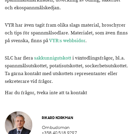
spannmålsmarknaden, utveckling av odling, säkerhet
och ekospannmålskedjan.
VYR har även tagit fram olika slags material, broschyrer
och tips för spannmålsodlare. Materialet, som även finns
på svenska, finns på
VYR:s webbsidor
.
SLC har flera
sakkunnigutskott
i växtodlingsfrågor, bl.a.
spannmålsutskottet, potatisutskottet, sockerbetsutskottet.
Ta gärna kontakt med utskottets representanter eller
sekreterare vid frågor.
Har du frågor, tveka inte att ta kontakt
RIKARD KORKMAN
Ombudsman
+358 40 518 9297