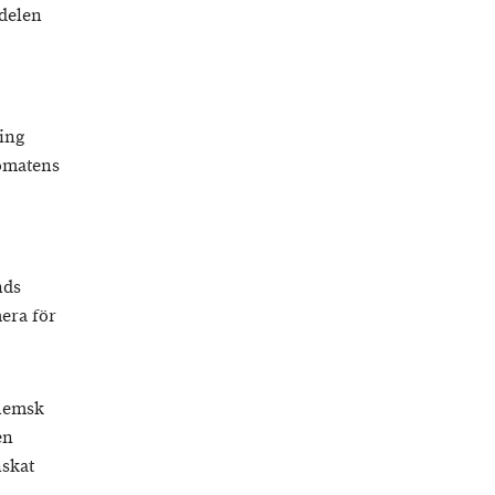
delen
ning
tomatens
nds
era för
nhemsk
en
nskat