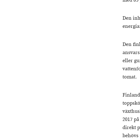
med 85 
Den inh
energia
Den fin
ansvars
eller gu
vattenfo
tomat.
Finland
toppskö
växthus
2017 på
direkt 
behövs 