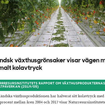
ändsk växthusgrönsaker visar vägen 
malt kolavtryck
RRRESURSINSTITUTETS RAPPORT OM VÄXTHUSPRODUKTERNA
ATPÅVERKAN (2019/05)
ländska växthusproduktionen har halverat sitt kolavtryck med t
procent mellan åren 2004 och 2017 visar Naturresursinstitutet