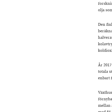
forskni
olja so
Den fin
beräkna
halvera
kolavtry
koldiox
År 2017
totala 
enbart 
Växthus
förnyba
mellan 