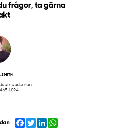
du frågor, ta gärna
akt
 SMITH
rdsombudsman
 465 1094
Facebook
Twitter
LinkedIn
WhatsApp
idan