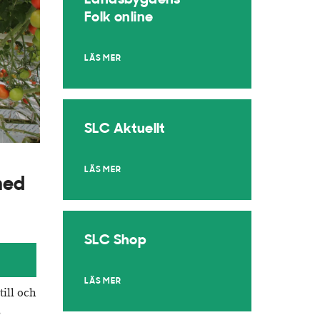
Landsbygdens
Folk online
LÄS MER
SLC Aktuellt
LÄS MER
med
SLC Shop
S
LÄS MER
ill och
s