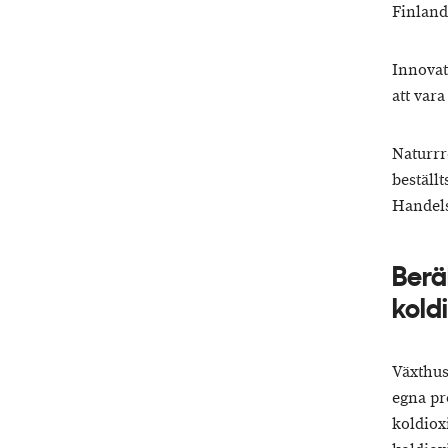
Finland
Innovat
att vara
Naturrr
beställ
Handels
Berä
kold
Växthus
egna pr
koldiox