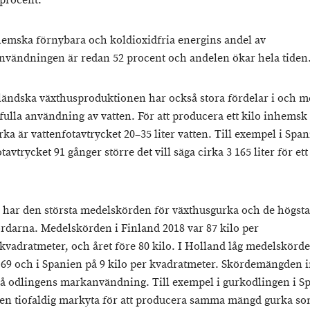
procent.
emska förnybara och koldioxidfria energins andel av
nvändningen är redan 52 procent och andelen ökar hela tiden
ländska växthusproduktionen har också stora fördelar i och m
fulla användning av vatten. För att producera ett kilo inhemsk
rka är vattenfotavtrycket 20–35 liter vatten. Till exempel i Span
tavtrycket 91 gånger större det vill säga cirka 3 165 liter för ett
 har den största medelskörden för växthusgurka och de högsta
rdarna. Medelskörden i Finland 2018 var 87 kilo per
kvadratmeter, och året före 80 kilo. I Holland låg medelskörde
 69 och i Spanien på 9 kilo per kvadratmeter. Skördemängden 
på odlingens markanvändning. Till exempel i gurkodlingen i S
en tiofaldig markyta för att producera samma mängd gurka so