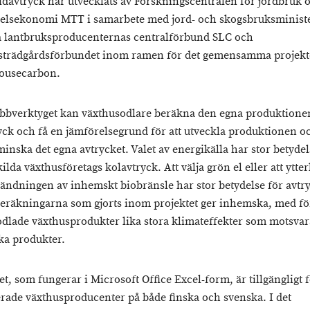
idavtryck har utvecklats av Forskningscentralen för jordbruk 
elsekonomi MTT i samarbete med jord- och skogsbruksministe
 lantbruksproducenternas centralförbund SLC och
trädgårdsförbundet inom ramen för det gemensamma projekt
ousecarbon.
bverktyget kan växthusodlare beräkna den egna produktione
yck och få en jämförelsegrund för att utveckla produktionen o
inska det egna avtrycket. Valet av energikälla har stor betydel
ilda växthusföretags kolavtryck. Att välja grön el eller att ytter
ändningen av inhemskt biobränsle har stor betydelse för avtry
beräkningarna som gjorts inom projektet ger inhemska, med f
odlade växthusprodukter lika stora klimateffekter som motsva
ka produkter.
t, som fungerar i Microsoft Office Excel-form, är tillgängligt f
erade växthusproducenter på både finska och svenska. I det