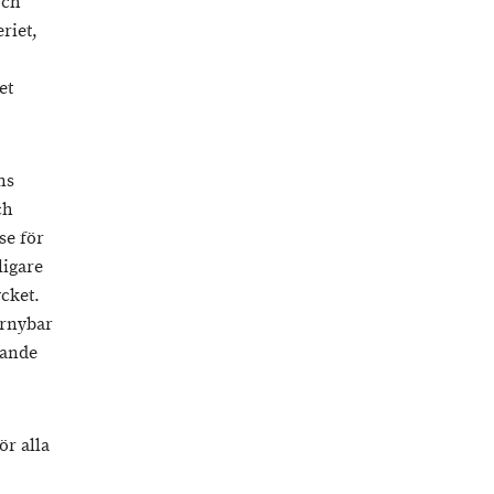
och
riet,
et
ns
ch
se för
ligare
cket.
örnybar
rande
ör alla