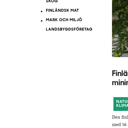
SKOG
FINLÄNDSK MAT
MARK OCH MILJÖ
LANDSBYGDSFÖRETAG
Finl
mini
NATU
KLIM
Den fin
med 56 