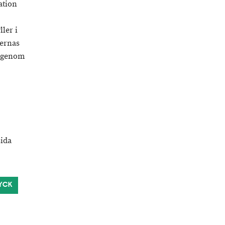
ation
ler i
ternas
u genom
sida
YCK