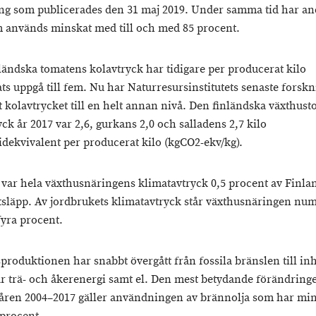
ng som publicerades den 31 maj 2019. Under samma tid har an
m används minskat med till och med 85 procent.
ländska tomatens kolavtryck har tidigare per producerat kilo
ts uppgå till fem. Nu har Naturresursinstitutets senaste forsk
t kolavtrycket till en helt annan nivå. Den finländska växthus
ck år 2017 var 2,6, gurkans 2,0 och salladens 2,7 kilo
idekvivalent per producerat kilo (kgCO2-ekv/kg).
 var hela växthusnäringens klimatavtryck 0,5 procent av Finla
utsläpp. Av jordbrukets klimatavtryck står växthusnäringen num
fyra procent.
produktionen har snabbt övergått från fossila bränslen till i
r trä- och åkerenergi samt el. Den mest betydande förändring
åren 2004–2017 gäller användningen av brännolja som har mi