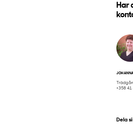
Har 
kont
JOHANNA
Trädgå
+358 41
Dela s