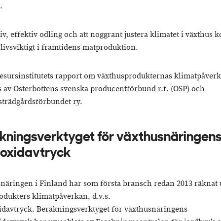
.
iv, effektiv odling och att noggrant justera klimatet i växthus
 livsviktigt i framtidens matproduktion.
esursinstitutets rapport om växthusprodukternas klimatpåver
ts av Österbottens svenska producentförbund r.f. (ÖSP) och
trädgårdsförbundet ry.
kningsverktyget för växthusnäringen
ioxidavtryck
näringen i Finland har som första bransch redan 2013 räknat 
odukters klimatpåverkan, d.v.s.
idavtryck. Beräkningsverktyget för växthusnäringens