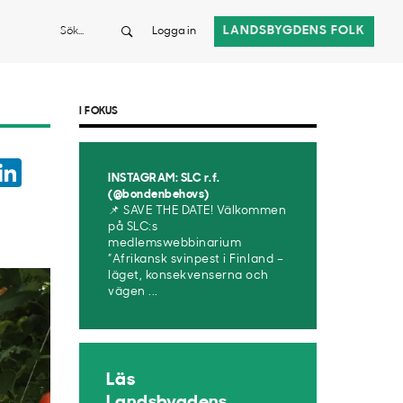
Sök
LANDSBYGDENS FOLK
Logga in
I FOKUS
ook
witter
LinkedIn
INSTAGRAM: SLC r.f.
App
(@bondenbehovs)
📌 SAVE THE DATE! Välkommen
på SLC:s
medlemswebbinarium
”Afrikansk svinpest i Finland –
läget, konsekvenserna och
vägen ...
Läs