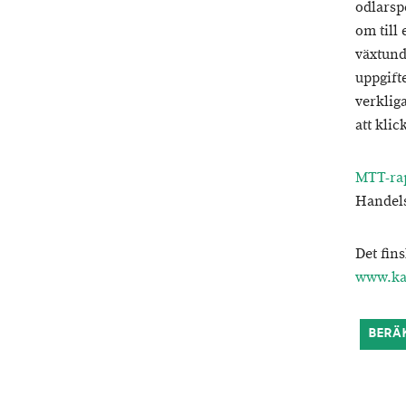
odlarsp
om till
växtund
uppgift
verklig
att kli
MTT-rap
Handels
Det fin
www.kau
BERÄ