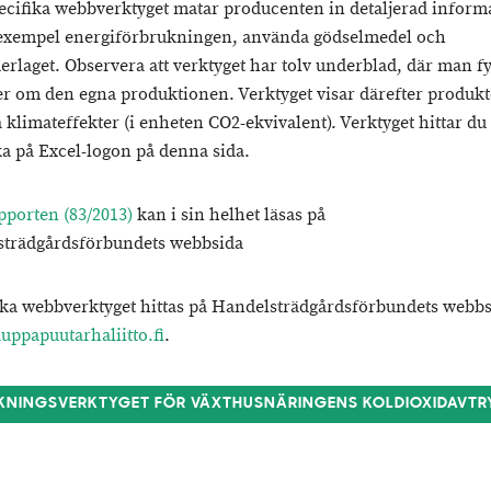
ecifika webbverktyget matar producenten in detaljerad inform
 exempel energiförbrukningen, använda gödselmedel och
erlaget. Observera att verktyget har tolv underblad, där man fyl
er om den egna produktionen. Verktyget visar därefter produk
a klimateffekter (i enheten CO2-ekvivalent). Verktyget hittar d
cka på Excel-logon på denna sida.
porten (83/2013)
kan i sin helhet läsas på
trädgårdsförbundets webbsida
ska webbverktyget hittas på Handelsträdgårdsförbundets webb
ppapuutarhaliitto.fi
.
KNINGSVERKTYGET FÖR VÄXTHUSNÄRINGENS KOLDIOXIDAVTR