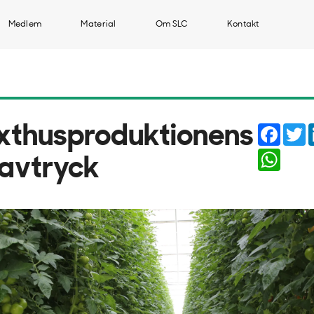
Medlem
Material
Om SLC
Kontakt
Faceb
T
xthusproduktionens
Whats
lavtryck