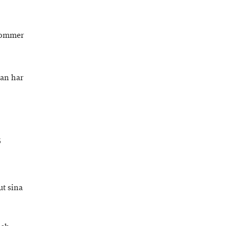
 kommer
kan har
s
ut sina