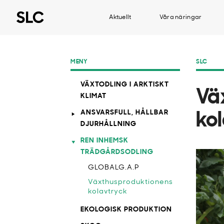
Aktuellt
Våra näringar
MENY
SLC
VÄXTODLING I ARKTISKT
Vä
KLIMAT
ANSVARSFULL, HÅLLBAR
ko
DJURHÅLLNING
REN INHEMSK
TRÄDGÅRDSODLING
GLOBALG.A.P
Växthusproduktionens
kolavtryck
EKOLOGISK PRODUKTION