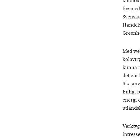
koldiox
livsmed
Svenska
Handels
Greenh
Med web
kolavtr
kunna m
det ensk
öka anv
Enligt 
energi 
utländs
Verktyge
intress