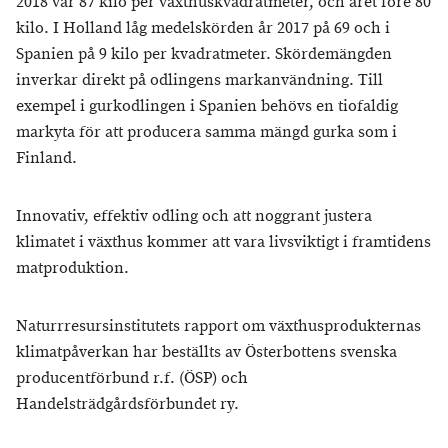
2018 var 87 kilo per växthuskvadratmeter, och året före 80
kilo. I Holland låg medelskörden år 2017 på 69 och i
Spanien på 9 kilo per kvadratmeter. Skördemängden
inverkar direkt på odlingens markanvändning. Till
exempel i gurkodlingen i Spanien behövs en tiofaldig
markyta för att producera samma mängd gurka som i
Finland.
Innovativ, effektiv odling och att noggrant justera
klimatet i växthus kommer att vara livsviktigt i framtidens
matproduktion.
Naturrresursinstitutets rapport om växthusprodukternas
klimatpåverkan har beställts av Österbottens svenska
producentförbund r.f. (ÖSP) och
Handelsträdgårdsförbundet ry.