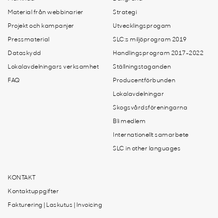
Material från webbinarier
Strategi
Projekt och kampanjer
Utvecklingsprogam
Pressmaterial
SLC:s miljöprogram 2019
Dataskydd
Handlingsprogram 2017-2022
Lokalavdelningars verksamhet
Ställningstaganden
FAQ
Producentförbunden
Lokalavdelningar
Skogsvårdsföreningarna
Bli medlem
Internationellt samarbete
SLC in other languages
KONTAKT
Kontaktuppgifter
Fakturering | Laskutus | Invoicing