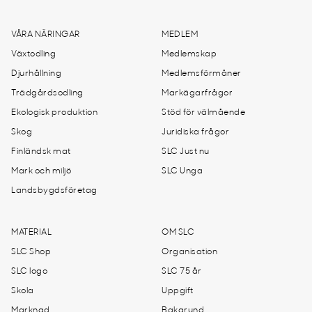
VÅRA NÄRINGAR
MEDLEM
Växtodling
Medlemskap
Djurhållning
Medlemsförmåner
Trädgårdsodling
Markägarfrågor
Ekologisk produktion
Stöd för välmående
Skog
Juridiska frågor
Finländsk mat
SLC Just nu
Mark och miljö
SLC Unga
Landsbygdsföretag
MATERIAL
OM SLC
SLC Shop
Organisation
SLC logo
SLC 75 år
Skola
Uppgift
Marknad
Bakgrund