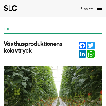
Logga in
SLC
Facebook
Twitter
Växthusproduktionens
kolavtryck
LinkedIn
Whats