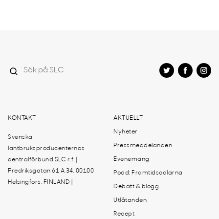
KONTAKT
AKTUELLT
Nyheter
Svenska
Pressmeddelanden
lantbruksproducenternas
Evenemang
centralförbund SLC r.f. |
Fredriksgatan 61 A 34, 00100
Podd: Framtidsodlarna
Helsingfors, FINLAND |
Debatt & blogg
Utlåtanden
Recept