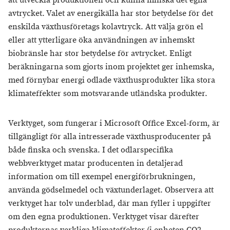
att utveckla produktionen och kunna minska det egna
avtrycket. Valet av energikälla har stor betydelse för det
enskilda växthusföretags kolavtryck. Att välja grön el
eller att ytterligare öka användningen av inhemskt
biobränsle har stor betydelse för avtrycket. Enligt
beräkningarna som gjorts inom projektet ger inhemska,
med förnybar energi odlade växthusprodukter lika stora
klimateffekter som motsvarande utländska produkter.
Verktyget, som fungerar i Microsoft Office Excel-form, är
tillgängligt för alla intresserade växthusproducenter på
både finska och svenska. I det odlarspecifika
webbverktyget matar producenten in detaljerad
information om till exempel energiförbrukningen,
använda gödselmedel och växtunderlaget. Observera att
verktyget har tolv underblad, där man fyller i uppgifter
om den egna produktionen. Verktyget visar därefter