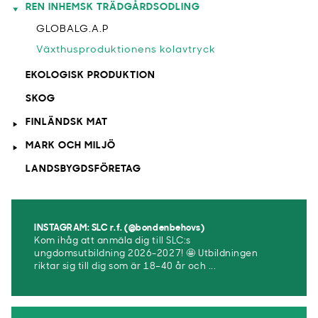
REN INHEMSK TRÄDGÅRDSODLING
GLOBALG.A.P
Växthusproduktionens kolavtryck
EKOLOGISK PRODUKTION
SKOG
FINLÄNDSK MAT
MARK OCH MILJÖ
LANDSBYGDSFÖRETAG
INSTAGRAM: SLC r.f. (@bondenbehovs)
Kom ihåg att anmäla dig till SLC:s
ungdomsutbildning 2026-2027! 🤩 Utbildningen
riktar sig till dig som är 18–40 år och ...