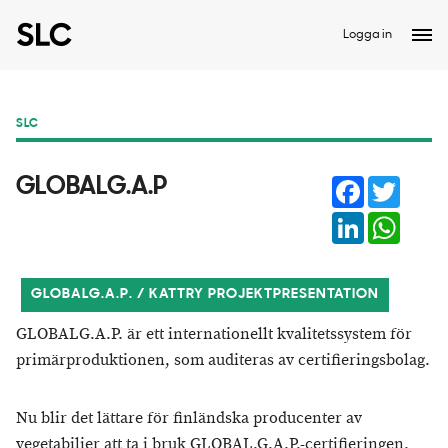
Logga in
SLC
Facebook
Twitter
GLOBALG.A.P
LinkedIn
Whats
GLOBALG.A.P. / KATTRY PROJEKTPRESENTATION
GLOBALG.A.P. är ett internationellt kvalitetssystem för
primärproduktionen, som auditeras av certifieringsbolag.
Nu blir det lättare för finländska producenter av
vegetabilier att ta i bruk GLOBAL.G.A.P.-certifieringen.