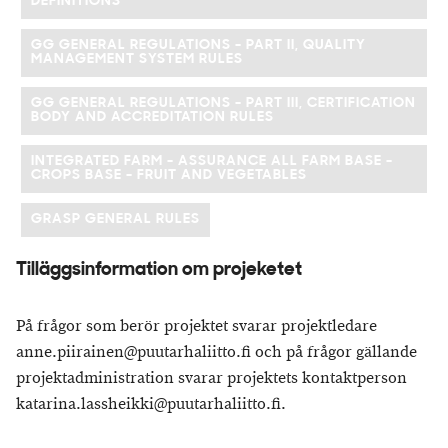
DEFINITIONS
GG GENERAL REGULATIONS - PART II, QUALITY
MANAGEMENT SYSTEM RULES
GG GENERAL REGULATIONS - PART III, CERTIFICATION
BODY AND ACCREDITATION RULES
INTEGRATED FARM - ASSURANCE ALL FARM BASE -
CROPS BASE - FRUIT AND VEGETABLES
GRASP GENERAL RULES
Tilläggsinformation om projeketet
På frågor som berör projektet svarar projektledare
anne.piirainen@puutarhaliitto.fi och på frågor gällande
projektadministration svarar projektets kontaktperson
katarina.lassheikki@puutarhaliitto.fi.