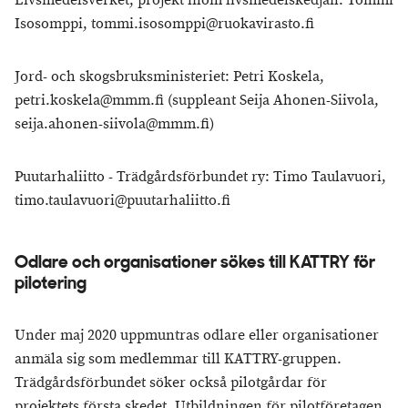
Livsmedelsverket, projekt inom livsmedelskedjan: Tommi
Isosomppi, tommi.isosomppi@ruokavirasto.fi
Jord- och skogsbruksministeriet: Petri Koskela,
petri.koskela@mmm.fi (suppleant Seija Ahonen-Siivola,
seija.ahonen-siivola@mmm.fi)
Puutarhaliitto - Trädgårdsförbundet ry: Timo Taulavuori,
timo.taulavuori@puutarhaliitto.fi
Odlare och organisationer sökes till KATTRY för
pilotering
Under maj 2020 uppmuntras odlare eller organisationer
anmäla sig som medlemmar till KATTRY-gruppen.
Trädgårdsförbundet söker också pilotgårdar för
projektets första skedet. Utbildningen för pilotföretagen