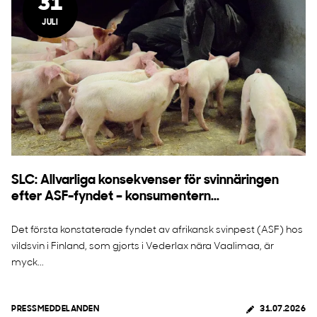
31
JULI
SLC: Allvarliga konsekvenser för svinnäringen
efter ASF-fyndet – konsumentern...
Det första konstaterade fyndet av afrikansk svinpest (ASF) hos
vildsvin i Finland, som gjorts i Vederlax nära Vaalimaa, är
myck...
PRESSMEDDELANDEN
31.07.2026