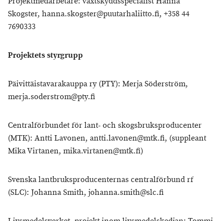
Projektmedarbetare: växtskyddsspecialist Hanna
Skogster, hanna.skogster@puutarhaliitto.fi, +358 44
7690333
Projektets styrgrupp
Päivittäistavarakauppa ry (PTY): Merja Söderström,
merja.soderstrom@pty.fi
Centralförbundet för lant- och skogsbruksproducenter
(MTK): Antti Lavonen, antti.lavonen@mtk.fi, (suppleant
Mika Virtanen, mika.virtanen@mtk.fi)
Svenska lantbruksproducenternas centralförbund rf
(SLC): Johanna Smith, johanna.smith@slc.fi