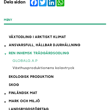
Facebook
Twitter
LinkedIn
WhatsApp
Dela sidan
MENY
VÄXTODLING I ARKTISKT KLIMAT
ANSVARSFULL, HÅLLBAR DJURHÅLLNING
REN INHEMSK TRÄDGÅRDSODLING
GLOBALG.A.P
Växthusproduktionens kolavtryck
EKOLOGISK PRODUKTION
SKOG
FINLÄNDSK MAT
MARK OCH MILJÖ
LANDSBYGDSFÖRETAG