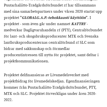
Puutarhaliitto-Trädgårdsförbundet rf har tillsammans
med sina samarbetspartners under våren 2020 startat upp
projektet
”
GLOBALG.A.P.-tehokkaasti käyttöön
”
. I
projektet - som även går under namnet
KATTRY
-
medverkar Dagligvaruhandeln rf (PTY), Centralförbundet
för lant- och skogsbruksproducenter MTK och Svenska
lantbruksproducenternas centralförbund rf SLC som
bidrar med sakkunskap och förmedlar
producentintressen till nytta för projektet, samt deltar i
projektkommunikationen.
Projektet delfinansieras av Livsmedelsverket med
projektbidrag för livsmedelskedjan. Egenfinansieringen
kommer från Puutarhaliitto-Trädgårdsförbundet, PTY,
MTK och SLC. Projektet förverkligas under åren 2020-
2022.