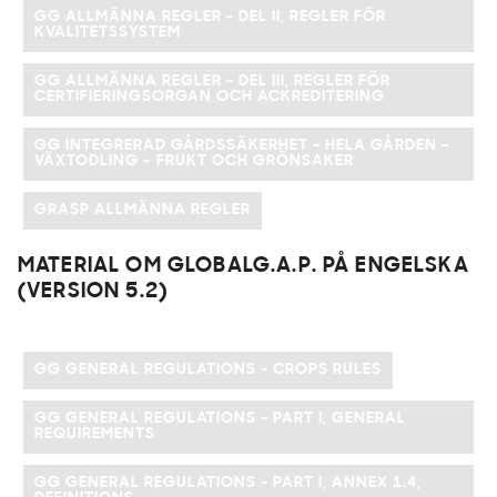
GG ALLMÄNNA REGLER - DEL II, REGLER FÖR
KVALITETSSYSTEM
GG ALLMÄNNA REGLER - DEL III, REGLER FÖR
CERTIFIERINGSORGAN OCH ACKREDITERING
GG INTEGRERAD GÅRDSSÄKERHET - HELA GÅRDEN –
VÄXTODLING – FRUKT OCH GRÖNSAKER
GRASP ALLMÄNNA REGLER
MATERIAL OM GLOBALG.A.P. PÅ ENGELSKA
(VERSION 5.2)
GG GENERAL REGULATIONS - CROPS RULES
GG GENERAL REGULATIONS - PART I, GENERAL
REQUIREMENTS
GG GENERAL REGULATIONS - PART I, ANNEX 1.4,