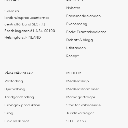
KONTAKT
AKTUELLT
Nyheter
Svenska
Pressmeddelanden
lantbruksproducenternas
Evenemang
centralförbund SLC r.f. |
Fredriksgatan 61 A 34, 00100
Podd: Framtidsodlarna
Helsingfors, FINLAND |
Debatt & blogg
Utlåtanden
Recept
VÅRA NÄRINGAR
MEDLEM
Växtodling
Medlemskap
Djurhållning
Medlemsförmåner
Trädgårdsodling
Markägarfrågor
Ekologisk produktion
Stöd för välmående
Skog
Juridiska frågor
Finländsk mat
SLC Just nu