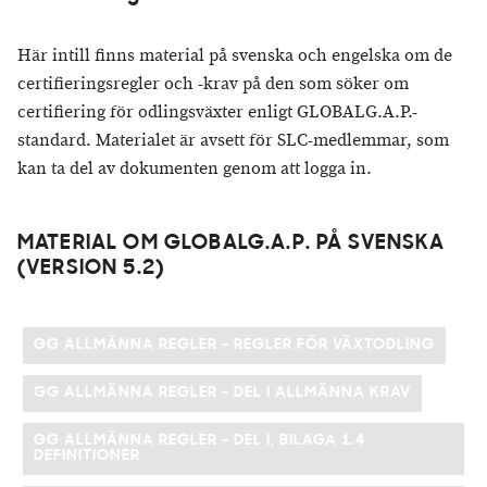
Här intill finns material på svenska och engelska om de
certifieringsregler och -krav på den som söker om
certifiering för odlingsväxter enligt GLOBALG.A.P.-
standard. Materialet är avsett för SLC-medlemmar, som
kan ta del av dokumenten genom att logga in.
MATERIAL OM GLOBALG.A.P. PÅ SVENSKA
(VERSION 5.2)
GG ALLMÄNNA REGLER - REGLER FÖR VÄXTODLING
GG ALLMÄNNA REGLER - DEL I ALLMÄNNA KRAV
GG ALLMÄNNA REGLER - DEL I, BILAGA 1.4
DEFINITIONER