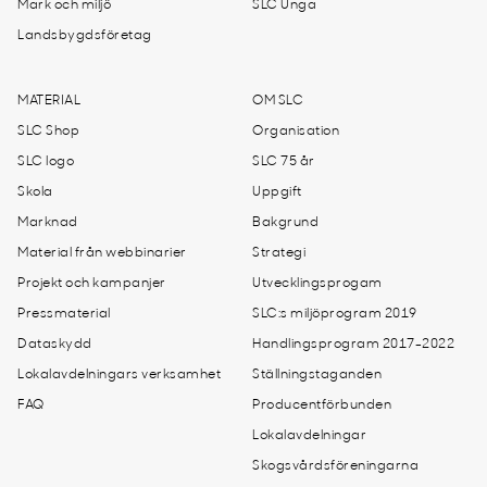
Mark och miljö
SLC Unga
Landsbygdsföretag
MATERIAL
OM SLC
SLC Shop
Organisation
SLC logo
SLC 75 år
Skola
Uppgift
Marknad
Bakgrund
Material från webbinarier
Strategi
Projekt och kampanjer
Utvecklingsprogam
Pressmaterial
SLC:s miljöprogram 2019
Dataskydd
Handlingsprogram 2017-2022
Lokalavdelningars verksamhet
Ställningstaganden
FAQ
Producentförbunden
Lokalavdelningar
Skogsvårdsföreningarna